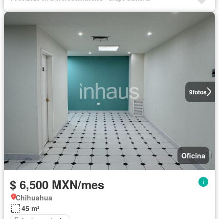
9
fotos
Oficina
$ 6,500 MXN/mes
Chihuahua
45 m²