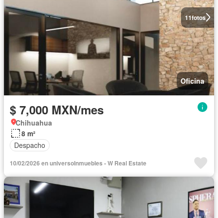
11
fotos
Oficina
$ 7,000 MXN/mes
Chihuahua
8 m²
Despacho
10/02/2026 en universoInmuebles - W Real Estate