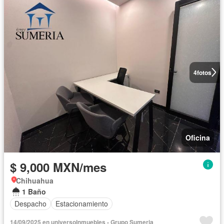
4
fotos
Oficina
$ 9,000 MXN/mes
Chihuahua
1 Baño
Despacho
Estacionamiento
14/09/2025 en universoInmuebles - Grupo Sumeria