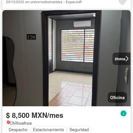
20/12/2025 en universoInmuebles - EspacioR
8
fotos
Oficina
$ 8,500 MXN/mes
Chihuahua
Despacho
Estacionamiento
Seguridad