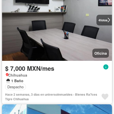
4
fotos
Oficina
$ 7,000 MXN/mes
Chihuahua
1 Baño
Despacho
Hace 2 semanas, 3 días en universoInmuebles - Bienes Ra?ces
Tigre Chihuahua