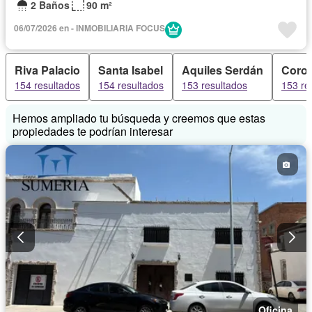
2 Baños
90 m²
06/07/2026 en - INMOBILIARIA FOCUS
Riva Palacio
Santa Isabel
Aquiles Serdán
Coro
154 resultados
154 resultados
153 resultados
153 re
Hemos ampliado tu búsqueda y creemos que estas
propiedades te podrían interesar
Oficina