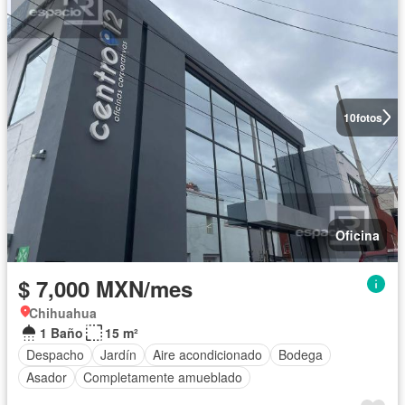
10
fotos
Oficina
$ 7,000 MXN/mes
Chihuahua
1 Baño
15 m²
Despacho
Jardín
Aire acondicionado
Bodega
Asador
Completamente amueblado