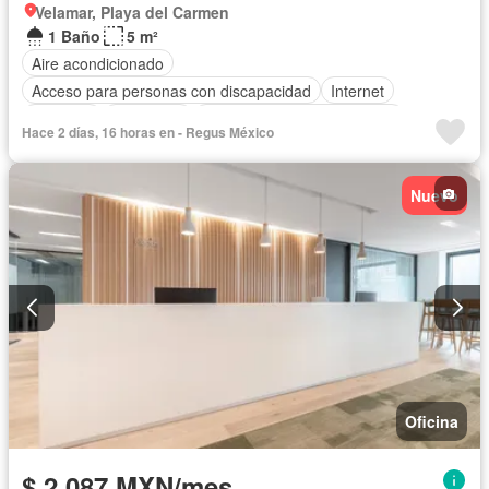
Velamar, Playa del Carmen
1 Baño
5 m²
Aire acondicionado
Acceso para personas con discapacidad
Internet
Elevador
Seguridad
Completamente amueblado
Hace 2 días, 16 horas en - Regus México
Nuevo
Oficina
$ 2,087 MXN/mes