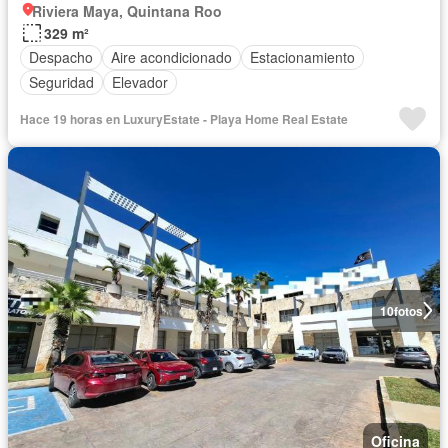
Riviera Maya, Quintana Roo
329 m²
Despacho
Aire acondicionado
Estacionamiento
Seguridad
Elevador
Hace 19 horas en LuxuryEstate - Playa Home Real Estate
10
fotos
Oficina