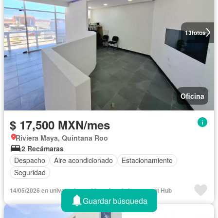
13
fotos
Oficina
$ 17,500 MXN/mes
Riviera Maya, Quintana Roo
2 Recámaras
Despacho
Aire acondicionado
Estacionamiento
Seguridad
14/05/2026 en universoInmuebles - Azaola Investment Hub
Guardar búsqueda