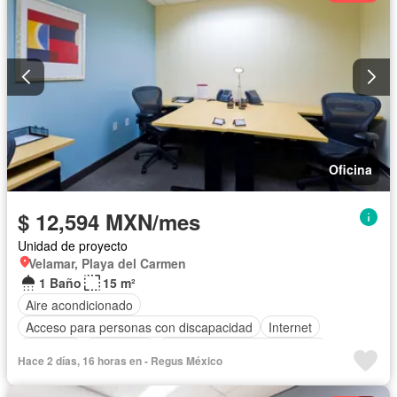
Oficina
$ 12,594 MXN/mes
Unidad de proyecto
Velamar, Playa del Carmen
1 Baño
15 m²
Aire acondicionado
Acceso para personas con discapacidad
Internet
Elevador
Seguridad
Completamente amueblado
Hace 2 días, 16 horas en - Regus México