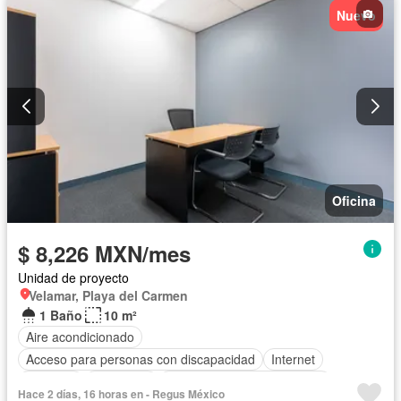
Nuevo
Oficina
$ 8,226 MXN/mes
Unidad de proyecto
Velamar, Playa del Carmen
1 Baño
10 m²
Aire acondicionado
Acceso para personas con discapacidad
Internet
Elevador
Seguridad
Completamente amueblado
Hace 2 días, 16 horas en - Regus México