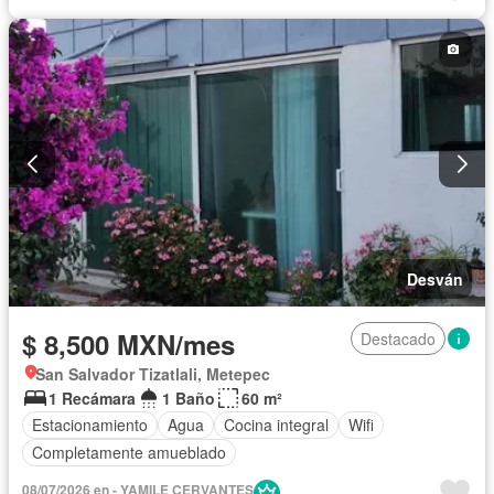
Completamente amueblado
Desván
$ 8,500 MXN/mes
Destacado
San Salvador Tizatlali, Metepec
1 Recámara
1 Baño
60 m²
Estacionamiento
Agua
Cocina integral
Wifi
Completamente amueblado
08/07/2026 en - YAMILE CERVANTES