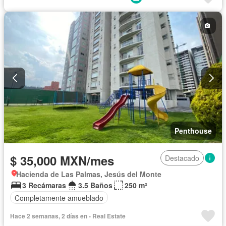
Acceso para personas con discapacidad
Sala polivalente
Zona infantil
Bodega
Jacuzzi
Cuarto de Limpieza
Cancha de tenis
Asador
Zonas verdes
Caseta de vigilancia
Recámara con closet
Vista panorámica
Sauna
Conserje
Sin amueblar
Penthouse
$ 35,000 MXN/mes
Destacado
Hacienda de Las Palmas, Jesús del Monte
3 Recámaras
3.5 Baños
250 m²
Completamente amueblado
Hace 2 semanas, 2 días en - Real Estate