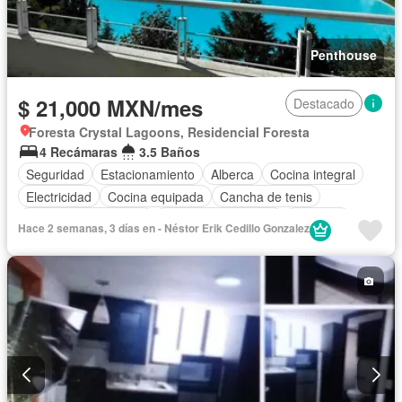
Penthouse
$ 21,000 MXN/mes
Destacado
Foresta Crystal Lagoons, Residencial Foresta
4 Recámaras
3.5 Baños
Seguridad
Estacionamiento
Alberca
Cocina integral
Electricidad
Cocina equipada
Cancha de tenis
Recámara con closet
Caseta de vigilancia
Conserje
Hace 2 semanas, 3 días en - Néstor Erik Cedillo Gonzalez
Solo familias
Permite niños
Sin amueblar