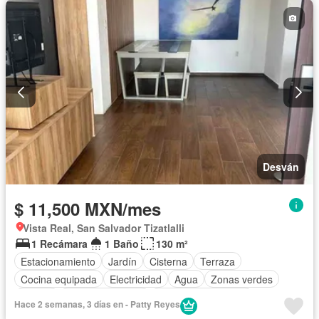
Desván
$ 11,500 MXN/mes
Vista Real, San Salvador Tizatlalli
1 Recámara
1 Baño
130 m²
Estacionamiento
Jardín
Cisterna
Terraza
Cocina equipada
Electricidad
Agua
Zonas verdes
Asador
Vista panorámica
Caseta de vigilancia
Hace 2 semanas, 3 días en - Patty Reyes
Conserje
Wifi
Completamente amueblado