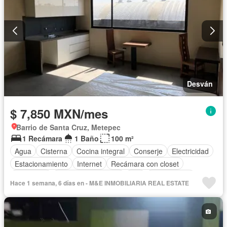
Desván
$ 7,850 MXN/mes
Barrio de Santa Cruz, Metepec
1 Recámara
1 Baño
100 m²
Agua
Cisterna
Cocina integral
Conserje
Electricidad
Estacionamiento
Internet
Recámara con closet
Seguridad
Televisión por cable
Wifi
Solo familias
Hace 1 semana, 6 días en - M&E INMOBILIARIA REAL ESTATE
Completamente amueblado