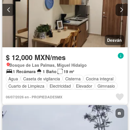
Desván
$ 12,000 MXN/mes
Bosque de Las Palmas, Miguel Hidalgo
1 Recámara
1 Baño
19 m²
Agua
Caseta de vigilancia
Cisterna
Cocina integral
Cuarto de Limpieza
Electricidad
Elevador
Gimnasio
Recámara con closet
Sala polivalente
Seguridad
06/07/2026 en - PROPIEDADESMX
Terraza
Vista panorámica
Zonas verdes
Sin amueblar