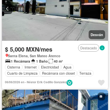
Desván
$ 5,000 MXN/mes
Destacado
Santa Elena, San Mateo Atenco
1 Recámara
1 Baño
40 m²
Cisterna
Internet
Electricidad
Agua
Cuarto de Limpieza
Recámara con closet
Terraza
Completamente amueblado
06/06/2026 en - Néstor Erik Cedillo Gonzalez