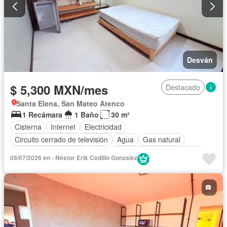
Desván
$ 5,300 MXN/mes
Destacado
Santa Elena, San Mateo Atenco
1 Recámara
1 Baño
30 m²
Cisterna
Internet
Electricidad
Circuito cerrado de televisión
Agua
Gas natural
Recámara con closet
Wifi
Completamente amueblado
08/07/2026 en - Néstor Erik Cedillo Gonzalez