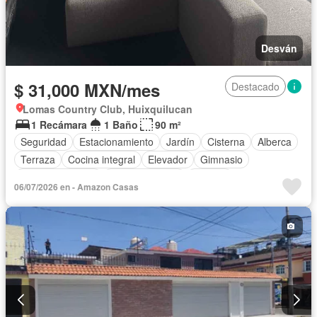
Desván
$ 31,000 MXN/mes
Destacado
Lomas Country Club, Huixquilucan
1 Recámara
1 Baño
90 m²
Seguridad
Estacionamiento
Jardín
Cisterna
Alberca
Terraza
Cocina integral
Elevador
Gimnasio
Cocina equipada
Sala polivalente
Internet
06/07/2026 en - Amazon Casas
Acceso para personas con discapacidad
Circuito cerrado de televisión
Electricidad
Agua
Azotea
Asador
Zonas verdes
Caseta de vigilancia
Recámara con closet
Vista panorámica
Conserje
Jacuzzi
Gas natural
Balcón
Permite mascotas
Completamente amueblado