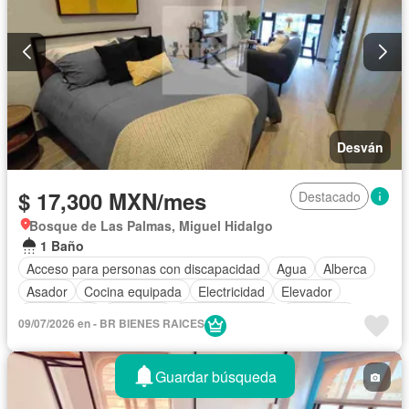
Desván
$ 17,300 MXN/mes
Destacado
Bosque de Las Palmas, Miguel Hidalgo
1 Baño
Acceso para personas con discapacidad
Agua
Alberca
Asador
Cocina equipada
Electricidad
Elevador
Gas natural
Gimnasio
Sala polivalente
Seguridad
09/07/2026 en - BR BIENES RAICES
Permite mascotas
Guardar búsqueda