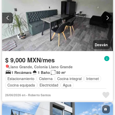
Desván
$ 9,000 MXN/mes
Llano Grande, Colonia Llano Grande
1 Recámara
1 Baño
50 m²
Estacionamiento
Cisterna
Cocina integral
Internet
Cocina equipada
Electricidad
Agua
Televisión por cable
Zonas verdes
Recámara con closet
26/06/2026 en - Roberto Santos
Wifi
Vista panorámica
Completamente amueblado