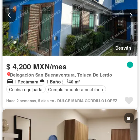
Desván
$ 4,200 MXN/mes
Delegación San Buenaventura, Toluca De Lerdo
1 Recámara
1 Baño
40 m²
Cocina equipada
Completamente amueblado
Hace 2 semanas, 5 días en - DULCE MARIA GORDILLO LOPEZ