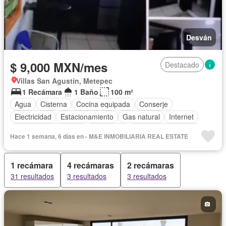
Desván
$ 9,000 MXN/mes
Destacado
Villas San Agustín, Metepec
1 Recámara
1 Baño
100 m²
Agua
Cisterna
Cocina equipada
Conserje
Electricidad
Estacionamiento
Gas natural
Internet
Recámara con closet
Seguridad
Televisión por cable
Hace 1 semana, 6 días en - M&E INMOBILIARIA REAL ESTATE
Wifi
Solo familias
Completamente amueblado
1 recámara
4 recámaras
2 recámaras
31 resultados
3 resultados
3 resultados