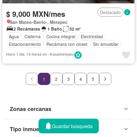
$ 9,000 MXN/mes
Destacado
San Mateo-Barrio-, Metepec
2 Recámaras
1 Baño
52 m²
Agua
Cisterna
Cocina integral
Electricidad
Estacionamiento
Recámara con closet
Sin amueblar
Hace 1 día, 14 horas en - Kasametepec
1
2
3
4
5
Zonas cercanas
Guardar búsqueda
Tipo inmueble