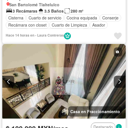
San Bartolomé Tlaltelulco
3 Recámaras
3.5 Baños
280 m²
Cisterna
Cuarto de servicio
Cocina equipada
Conserje
Recámara con closet
Cuarto de Limpieza
Asador
Chimenea
Estacionamiento
Jardín
Terraza
Hace 14 horas en - Laura Contreras
Cocina integral
Balcón
Permite mascotas
Permite niños
Solo familias
Sin amueblar
Casa en Fraccionamiento
Destacado