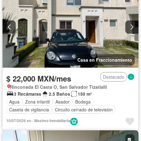
Casa en Fraccionamiento
$ 22,000 MXN/mes
Destacado
Rinconada El Casta O, San Salvador Tizatlalli
3 Recámaras
2.5 Baños
150 m²
Agua
Zona infantil
Asador
Bodega
Caseta de vigilancia
Circuito cerrado de televisión
Cisterna
Cocina equipada
Cocina integral
10/07/2026 en - Maximo Inmobiliaria
Cuarto de Limpieza
Electricidad
Estacionamiento
Internet
Jardín
Recámara con closet
Sala polivalente
Seguridad
Televisión por cable
Wifi
Zonas verdes