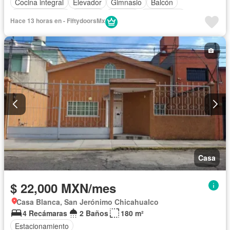
Cocina integral
Elevador
Gimnasio
Balcón
Sala polivalente
Internet
Bodega
Electricidad
Hace 13 horas en - FiftydoorsMx
Cuarto de Limpieza
Zonas verdes
Despacho
Recámara con closet
Caseta de vigilancia
Wifi
Permite mascotas
Permite niños
Casa
$ 22,000 MXN/mes
Casa Blanca, San Jerónimo Chicahualco
4 Recámaras
2 Baños
180 m²
Estacionamiento