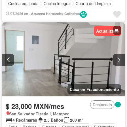
Cocina equipada
Cocina integral
Cuarto de Limpieza
Cuarto de servicio
Jardín
Recámara con closet
08/07/2026 en - Azucena Hernández Colindres
Seguridad
Televisión por cable
Terraza
Permite mascotas
Permite niños
Solo familias
Actualizado
Sin amueblar
Casa en Fraccionamiento
$ 23,000 MXN/mes
Destacado
San Salvador Tizatlali, Metepec
4 Recámaras
2.5 Baños
200 m²
Agua
Bodega
Cisterna
Cocina integral
Electricidad