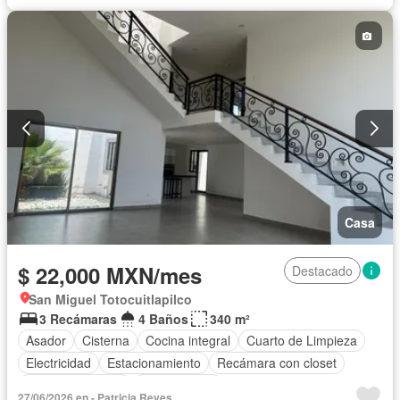
Casa
$ 22,000 MXN/mes
Destacado
San Miguel Totocuitlapilco
3 Recámaras
4 Baños
340 m²
Asador
Cisterna
Cocina integral
Cuarto de Limpieza
Electricidad
Estacionamiento
Recámara con closet
Vista panorámica
Sin amueblar
27/06/2026 en - Patricia Reyes