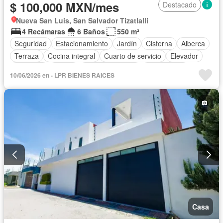
$ 100,000 MXN/mes
Destacado
Nueva San Luis, San Salvador Tizatlalli
4 Recámaras
6 Baños
550 m²
Seguridad
Estacionamiento
Jardín
Cisterna
Alberca
Terraza
Cocina integral
Cuarto de servicio
Elevador
Gimnasio
Balcón
Cocina equipada
Zona infantil
10/06/2026 en - LPR BIENES RAICES
Sala polivalente
Internet
Bodega
Circuito cerrado de televisión
Jacuzzi
Agua
Cuarto de Limpieza
Cancha de tenis
Televisión por cable
Gas natural
Asador
Chimenea
Zonas verdes
Despacho
Vista panorámica
Recámara con closet
Caseta de vigilancia
Sauna
Conserje
Wifi
Permite mascotas
Permite niños
Solo familias
Completamente amueblado
Casa