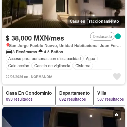
Casa en Fraccionamiento
$ 38,000 MXN/mes
Destacado
San Jorge Pueblo Nuevo, Unidad Habitacional Juan Fernández Albarrán
3 Recámaras
4.5 Baños
Acceso para personas con discapacidad
Agua
Calefacción
Caseta de vigilancia
Cisterna
Cocina equipada
Cocina integral
Cuarto de Limpieza
22/06/2026 en - NORMANDIA
Cuarto de servicio
Electricidad
Estacionamiento
Jacuzzi
Recámara con closet
Sala polivalente
Casa En Condominio
Departamento
Villa
Seguridad
Terraza
Zonas verdes
Permite mascotas
893 resultados
892 resultados
567 resultados
Permite niños