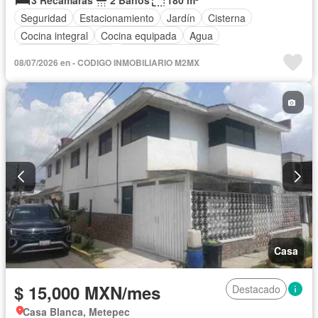
3 Recámaras
2 Baños
180 m²
Seguridad
Estacionamiento
Jardín
Cisterna
Cocina integral
Cocina equipada
Agua
Televisión por cable
Recámara con closet
08/07/2026 en - CODIGO INMOBILIARIO M2MX
Caseta de vigilancia
Permite mascotas
Permite niños
Sin amueblar
Casa
$ 15,000 MXN/mes
Destacado
Casa Blanca, Metepec