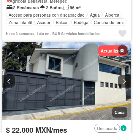
Agrícola Bellavista, Metepec
2 Recámaras
2 Baños
96 m²
Acceso para personas con discapacidad
Agua
Alberca
Zona infantil
Asador
Balcón
Bodega
Cancha de tenis
Caseta de vigilancia
Circuito cerrado de televisión
Hace 3 semanas, 1 día en - B&B Servicios Inmobiliarios
Chimenea
Cisterna
Cocina equipada
Cocina integral
Cuarto de Limpieza
Cuarto de servicio
Electricidad
Actualizado
Elevador
Estacionamiento
Gas natural
Gimnasio
Internet
Jardín
Despacho
Recámara con closet
Azotea
Sala polivalente
Seguridad
Televisión por cable
Terraza
Wifi
Zonas verdes
Permite niños
Solo familias
Sin amueblar
Casa
$ 22,000 MXN/mes
Destacado