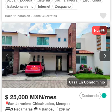
Estacionamiento
Internet
Despacho
Recámara con closet
Televisión por cable
Hace 11 horas en - Diana G Serratos
Permite mascotas
Permite niños
Solo familias
Sin amueblar
Nuevo
Casa En Condominio
$ 25,000 MXN/mes
Destacado
San Jeronimo Chicahualco, Metepec
3 Recámaras
4 Baños
239 m²