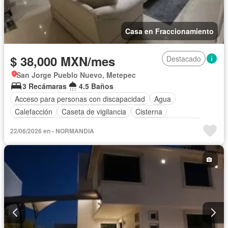
Casa en Fraccionamiento
$ 38,000 MXN/mes
Destacado
San Jorge Pueblo Nuevo, Metepec
3 Recámaras
4.5 Baños
Acceso para personas con discapacidad
Agua
Calefacción
Caseta de vigilancia
Cisterna
Cocina equipada
Cocina integral
Cuarto de Limpieza
22/06/2026 en - NORMANDIA
Cuarto de servicio
Electricidad
Estacionamiento
Jacuzzi
Recámara con closet
Sala polivalente
Seguridad
Terraza
Zonas verdes
Permite mascotas
Permite niños
Completamente amueblado