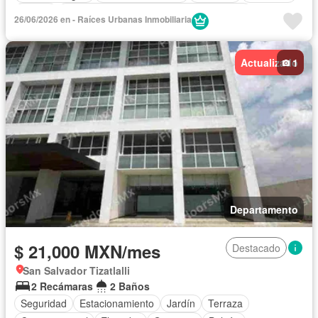
Balcón
Acceso para personas con discapacidad
26/06/2026 en - Raíces Urbanas Inmobiliaria
Cocina equipada
Sala polivalente
Internet
Bodega
Agua
Cuarto de Limpieza
Gas natural
Asador
Actualizado
1
Zonas verdes
Despacho
Vista panorámica
Departamento
$ 21,000 MXN/mes
Destacado
San Salvador Tizatlalli
2 Recámaras
2 Baños
Seguridad
Estacionamiento
Jardín
Terraza