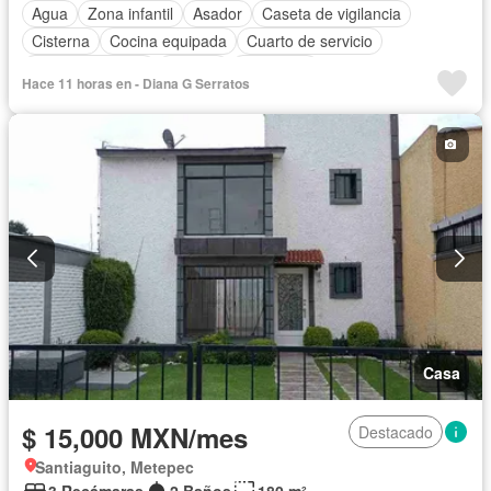
Agua
Zona infantil
Asador
Caseta de vigilancia
Cisterna
Cocina equipada
Cuarto de servicio
Estacionamiento
Internet
Despacho
Hace 11 horas en - Diana G Serratos
Recámara con closet
Permite mascotas
Solo familias
Casa
$ 15,000 MXN/mes
Destacado
Santiaguito, Metepec