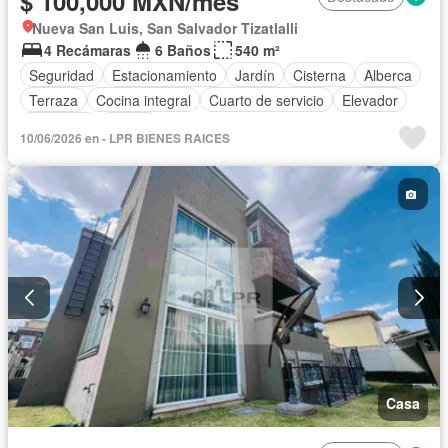
$ 100,000 MXN/mes
Nueva San Luis, San Salvador Tizatlalli
4 Recámaras
6 Baños
540 m²
Seguridad
Estacionamiento
Jardín
Cisterna
Alberca
Terraza
Cocina integral
Cuarto de servicio
Elevador
Gimnasio
Balcón
10/06/2026 en - LPR BIENES RAICES
Acceso para personas con discapacidad
Cocina equipada
Zona infantil
Sala polivalente
Internet
Bodega
Circuito cerrado de televisión
Jacuzzi
Agua
Cuarto de Limpieza
Cancha de tenis
Televisión por cable
Gas natural
Asador
Zonas verdes
Despacho
Vista panorámica
Recámara con closet
Caseta de vigilancia
Sauna
Conserje
Wifi
Permite mascotas
Permite niños
Solo familias
Completamente amueblado
Casa