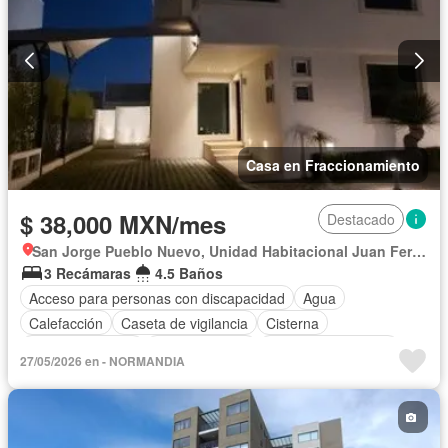
Casa en Fraccionamiento
$ 38,000 MXN/mes
Destacado
San Jorge Pueblo Nuevo, Unidad Habitacional Juan Fernández Albarrán
3 Recámaras
4.5 Baños
Acceso para personas con discapacidad
Agua
Calefacción
Caseta de vigilancia
Cisterna
Cocina equipada
Cocina integral
Cuarto de Limpieza
27/05/2026 en - NORMANDIA
Cuarto de servicio
Electricidad
Estacionamiento
Jacuzzi
Recámara con closet
Sala polivalente
Seguridad
Terraza
Zonas verdes
Permite mascotas
Permite niños