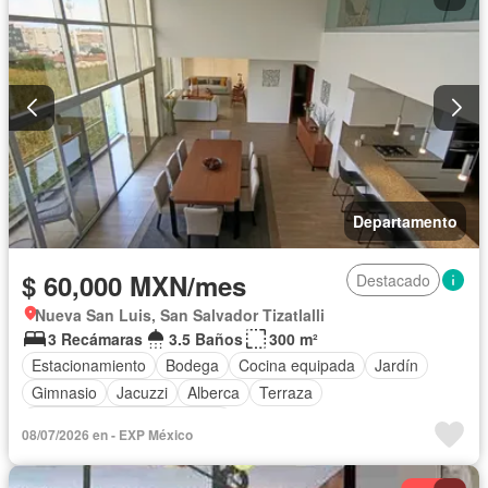
Permite mascotas
Permite niños
Solo familias
Completamente amueblado
Departamento
$ 60,000 MXN/mes
Destacado
Nueva San Luis, San Salvador Tizatlalli
3 Recámaras
3.5 Baños
300 m²
Estacionamiento
Bodega
Cocina equipada
Jardín
Gimnasio
Jacuzzi
Alberca
Terraza
Completamente amueblado
08/07/2026 en - EXP México