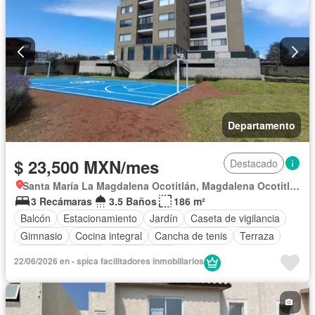
Departamento
$ 23,500 MXN/mes
Destacado
Santa María La Magdalena Ocotitlán, Magdalena Ocotitlán
3 Recámaras
3.5 Baños
186 m²
Balcón
Estacionamiento
Jardín
Caseta de vigilancia
Gimnasio
Cocina integral
Cancha de tenis
Terraza
Permite mascotas
Sin amueblar
22/06/2026 en - spica facilitadores inmobiliarios