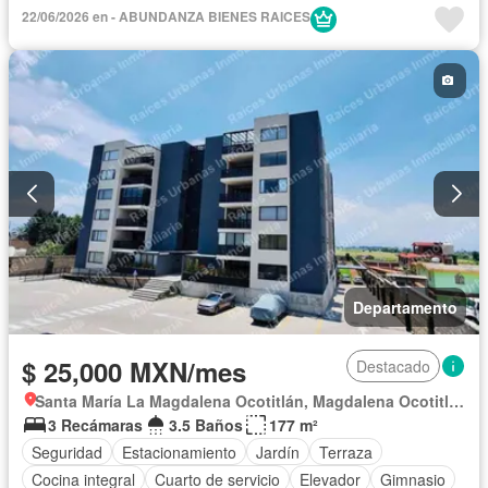
22/06/2026 en - ABUNDANZA BIENES RAICES
Departamento
$ 25,000 MXN/mes
Destacado
Santa María La Magdalena Ocotitlán, Magdalena Ocotitlán
3 Recámaras
3.5 Baños
177 m²
Seguridad
Estacionamiento
Jardín
Terraza
Cocina integral
Cuarto de servicio
Elevador
Gimnasio