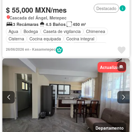
$ 55,000 MXN/mes
Destacado
Cascada del Ángel, Metepec
3 Recámaras
4.5 Baños
450 m²
Agua
Bodega
Caseta de vigilancia
Chimenea
Cisterna
Cocina equipada
Cocina integral
Cuarto de servicio
Electricidad
Estacionamiento
26/06/2026 en - Kasametepec
Internet
Jardín
Despacho
Recámara con closet
Wifi
Permite mascotas
Permite niños
Sin amueblar
Actualizado
Departamento