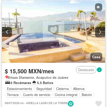
Recámara con closet
Vista panorámica
Caseta de vigilancia
Wifi
Permite niños
Permite mascotas
Completamente amueblado
Casa
$ 15,500 MXN/mes
Destacado
Brisas Diamante, Acapulco de Juárez
5 Recámaras
5.5 Baños
Estacionamiento
Seguridad
Cisterna
Alberca
Terraza
Cuarto de servicio
Cocina integral
Balcón
Cocina equipada
Aire acondicionado
Jacuzzi
08/07/2026 en - ARIELLA LASKI DE LA TORRE
Televisión por cable
Recámara con closet