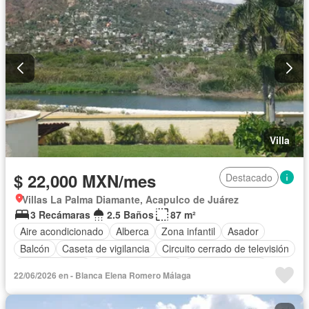
Completamente amueblado
Villa
$ 22,000 MXN/mes
Destacado
Villas La Palma Diamante, Acapulco de Juárez
3 Recámaras
2.5 Baños
87 m²
Aire acondicionado
Alberca
Zona infantil
Asador
Balcón
Caseta de vigilancia
Circuito cerrado de televisión
Cocina integral
Cuarto de servicio
Estacionamiento
22/06/2026 en - Blanca Elena Romero Málaga
Jardín
Azotea
Seguridad
Terraza
Vista panorámica
Sin amueblar