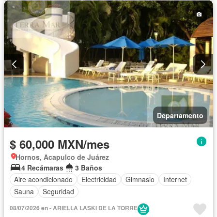
Departamento
$ 60,000 MXN/mes
Hornos, Acapulco de Juárez
4 Recámaras
3 Baños
Aire acondicionado
Electricidad
Gimnasio
Internet
Sauna
Seguridad
08/07/2026 en - ARIELLA LASKI DE LA TORRE