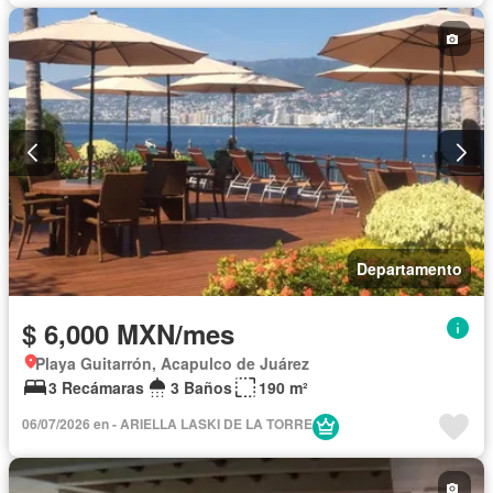
Departamento
$ 6,000 MXN/mes
Playa Guitarrón, Acapulco de Juárez
3 Recámaras
3 Baños
190 m²
06/07/2026 en - ARIELLA LASKI DE LA TORRE