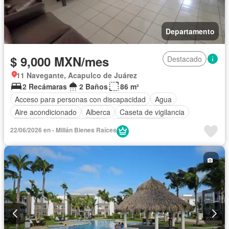
Departamento
$ 9,000 MXN/mes
Destacado
11 Navegante, Acapulco de Juárez
2 Recámaras
2 Baños
86 m²
Acceso para personas con discapacidad
Agua
Aire acondicionado
Alberca
Caseta de vigilancia
Cisterna
Cocina equipada
Cocina integral
22/06/2026 en - Millán Bienes Raíces
Cuarto de Limpieza
Electricidad
Estacionamiento
Jardín
Recámara con closet
Seguridad
Zonas verdes
Permite mascotas
Permite niños
Completamente amueblado