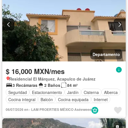
Asador
Vista panorámica
Recámara con closet
Caseta de vigilancia
Conserje
Completamente amueblado
Departamento
$ 16,000 MXN/mes
Residencial El Márquez, Acapulco de Juárez
3 Recámaras
2 Baños
84 m²
Seguridad
Estacionamiento
Jardín
Cisterna
Alberca
Cocina integral
Balcón
Cocina equipada
Internet
Aire acondicionado
Circuito cerrado de televisión
06/07/2026 en - LAM PROERTIES MÉXICO Aséeweee
Electricidad
Agua
Cuarto de Limpieza
Vista panorámica
Recámara con closet
Wifi
Caseta de vigilancia
Permite mascotas
Permite niños