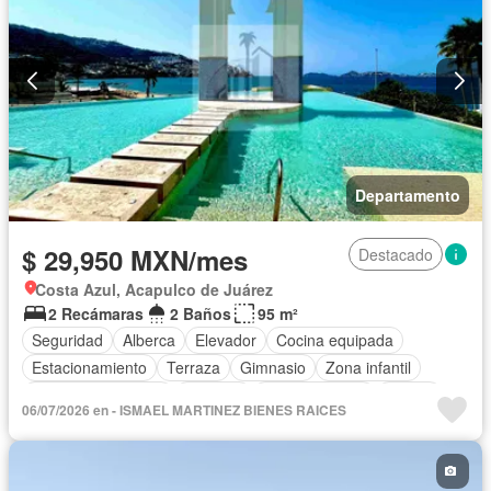
Departamento
$ 29,950 MXN/mes
Destacado
Costa Azul, Acapulco de Juárez
2 Recámaras
2 Baños
95 m²
Seguridad
Alberca
Elevador
Cocina equipada
Estacionamiento
Terraza
Gimnasio
Zona infantil
Aire acondicionado
Cisterna
Cocina integral
Balcón
06/07/2026 en - ISMAEL MARTINEZ BIENES RAICES
Acceso para personas con discapacidad
Sala polivalente
Circuito cerrado de televisión
Electricidad
Cuarto de Limpieza
Agua
Jacuzzi
Gas natural