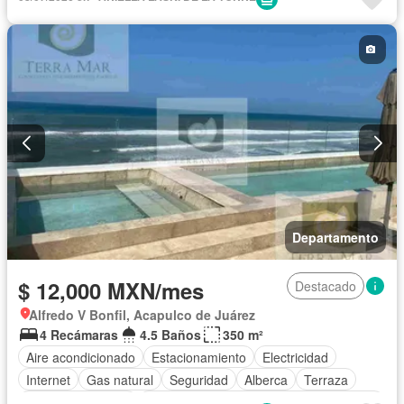
Acceso para personas con discapacidad
Cocina equipada
Zona infantil
Sala polivalente
Agua
Cancha de tenis
Recámara con closet
Caseta de vigilancia
Wifi
Permite niños
Completamente amueblado
Departamento
$ 12,000 MXN/mes
Destacado
Alfredo V Bonfil, Acapulco de Juárez
4 Recámaras
4.5 Baños
350 m²
Aire acondicionado
Estacionamiento
Electricidad
Internet
Gas natural
Seguridad
Alberca
Terraza
Cuarto de servicio
Acceso para personas con discapacidad