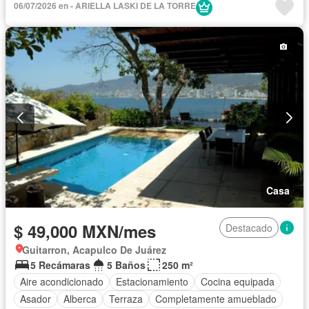
06/07/2026 en - ARIELLA LASKI DE LA TORRE
Balcón
Gimnasio
Elevador
Cocina integral
Cisterna
Jardín
Cocina equipada
Zona infantil
Sala polivalente
Jacuzzi
Agua
Televisión por cable
Cancha de tenis
Vista panorámica
Recámara con closet
Caseta de vigilancia
Wifi
Sauna
Permite niños
Completamente amueblado
Casa
$ 49,000 MXN/mes
Destacado
Guitarron, Acapulco De Juárez
5 Recámaras
5 Baños
250 m²
Aire acondicionado
Estacionamiento
Cocina equipada
Asador
Alberca
Terraza
Completamente amueblado