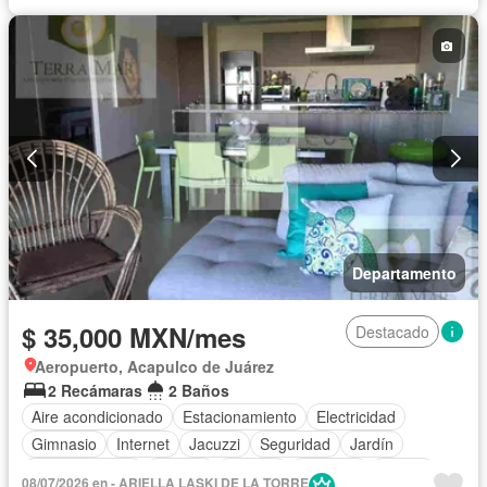
Caseta de vigilancia
Vista panorámica
Wifi
Permite mascotas
Permite niños
Completamente amueblado
Departamento
$ 35,000 MXN/mes
Destacado
Aeropuerto, Acapulco de Juárez
2 Recámaras
2 Baños
Aire acondicionado
Estacionamiento
Electricidad
Gimnasio
Internet
Jacuzzi
Seguridad
Jardín
Cocina integral
Alberca
Terraza
Elevador
Balcón
08/07/2026 en - ARIELLA LASKI DE LA TORRE