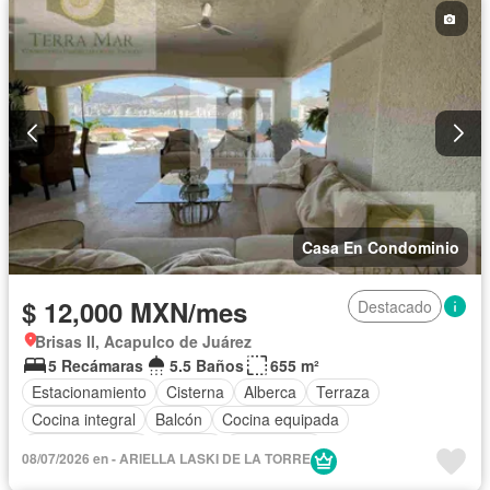
Casa En Condominio
$ 12,000 MXN/mes
Destacado
Brisas II, Acapulco de Juárez
5 Recámaras
5.5 Baños
655 m²
Estacionamiento
Cisterna
Alberca
Terraza
Cocina integral
Balcón
Cocina equipada
Sala polivalente
Internet
Electricidad
08/07/2026 en - ARIELLA LASKI DE LA TORRE
Aire acondicionado
Televisión por cable