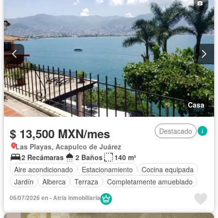
Casa
$ 13,500 MXN/mes
Destacado
Las Playas, Acapulco de Juárez
2 Recámaras
2 Baños
140 m²
Aire acondicionado
Estacionamiento
Cocina equipada
Jardín
Alberca
Terraza
Completamente amueblado
06/07/2026 en - Atria Inmobiliaria