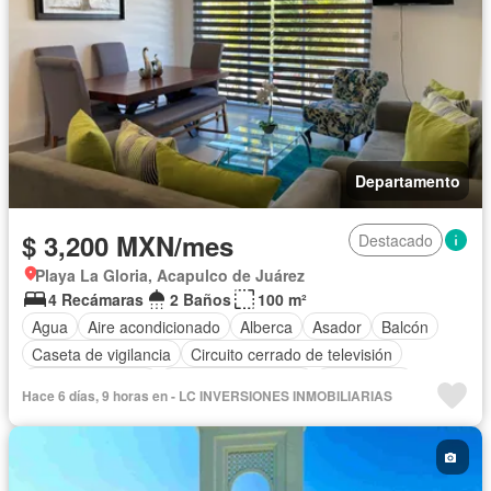
Departamento
$ 3,200 MXN/mes
Destacado
Playa La Gloria, Acapulco de Juárez
4 Recámaras
2 Baños
100 m²
Agua
Aire acondicionado
Alberca
Asador
Balcón
Caseta de vigilancia
Circuito cerrado de televisión
Cocina equipada
Cuarto de Limpieza
Electricidad
Hace 6 días, 9 horas en - LC INVERSIONES INMOBILIARIAS
Estacionamiento
Gas natural
Internet
Jardín
Recámara con closet
Seguridad
Terraza
Permite niños
Solo familias
Completamente amueblado