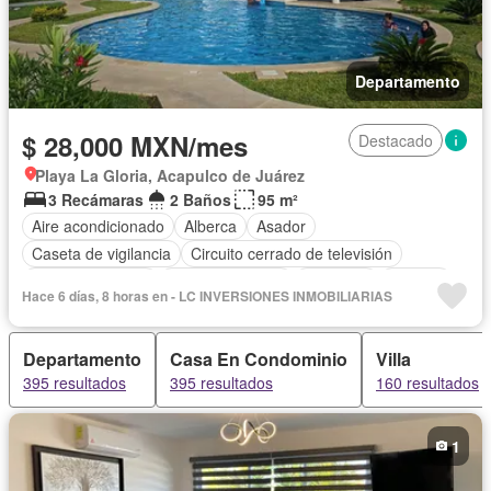
Departamento
$ 28,000 MXN/mes
Destacado
Playa La Gloria, Acapulco de Juárez
3 Recámaras
2 Baños
95 m²
Aire acondicionado
Alberca
Asador
Caseta de vigilancia
Circuito cerrado de televisión
Cocina equipada
Estacionamiento
Gimnasio
Internet
Hace 6 días, 8 horas en - LC INVERSIONES INMOBILIARIAS
Jardín
Sala polivalente
Seguridad
Permite niños
Solo familias
Completamente amueblado
Departamento
Casa En Condominio
Villa
395 resultados
395 resultados
160 resultados
1