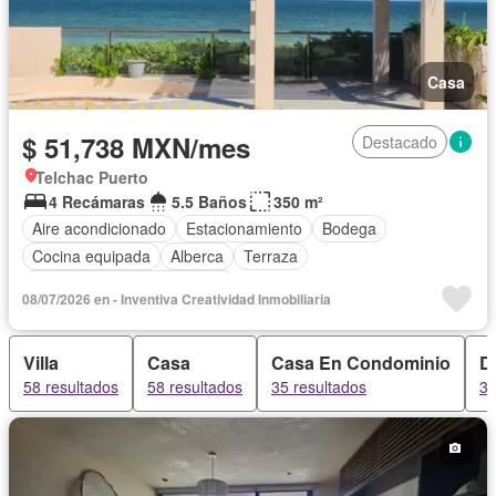
Casa
$ 51,738 MXN/mes
Destacado
Telchac Puerto
4 Recámaras
5.5 Baños
350 m²
Aire acondicionado
Estacionamiento
Bodega
Cocina equipada
Alberca
Terraza
Completamente amueblado
08/07/2026 en - Inventiva Creatividad Inmobiliaria
Villa
Casa
Casa En Condominio
D
58 resultados
58 resultados
35 resultados
35