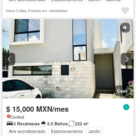
Hace 2 días, 9 horas en - Inmobalsa
Casa
$ 15,000 MXN/mes
Conkal
3 Recámaras
3.5 Baños
222 m²
Aire acondicionado
Estacionamiento
Jardín