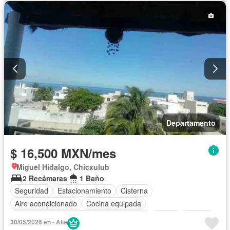
Departamento
$ 16,500 MXN/mes
Miguel Hidalgo, Chicxulub
2 Recámaras
1 Baño
Seguridad
Estacionamiento
Cisterna
Aire acondicionado
Cocina equipada
Acceso para personas con discapacidad
Jardín
Terraza
30/05/2026 en - Alie
Completamente amueblado