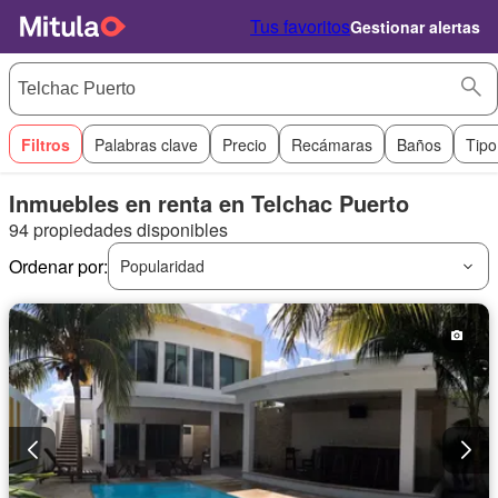
Tus favoritos
Gestionar alertas
Filtros
Palabras clave
Precio
Recámaras
Baños
Tipo
Inmuebles en renta en Telchac Puerto
94 propiedades disponibles
Ordenar por:
Popularidad