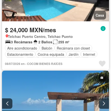
Casa
$ 24,000 MXN/mes
Telchac Puerto Centro, Telchac Puerto
3 Recámaras
2 Baños
255 m²
Aire acondicionado
Balcón
Recámara con closet
Estacionamiento
Cocina equipada
Jardín
Internet
Despacho
Azotea
Cuarto de servicio
Alberca
08/07/2026 en - COCOM BIENES RAÍCES
Terraza
Televisión por cable
Patio
Completamente amueblado