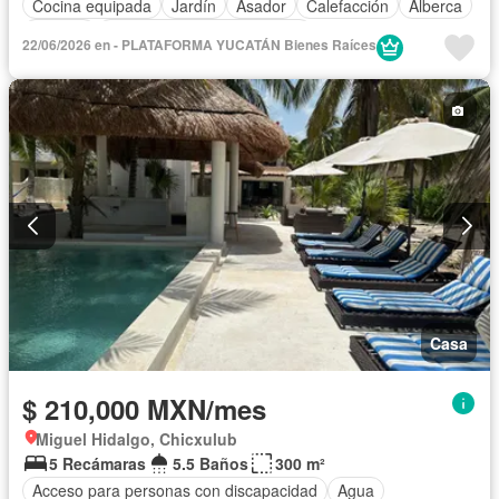
Cocina equipada
Jardín
Asador
Calefacción
Alberca
Terraza
Completamente amueblado
22/06/2026 en - PLATAFORMA YUCATÁN Bienes Raíces
Casa
$ 210,000 MXN/mes
Miguel Hidalgo, Chicxulub
5 Recámaras
5.5 Baños
300 m²
Acceso para personas con discapacidad
Agua