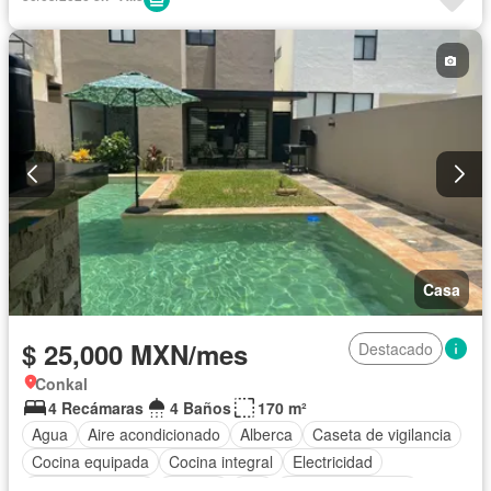
Casa
$ 25,000 MXN/mes
Destacado
Conkal
4 Recámaras
4 Baños
170 m²
Agua
Aire acondicionado
Alberca
Caseta de vigilancia
Cocina equipada
Cocina integral
Electricidad
Estacionamiento
Internet
Wifi
Permite mascotas