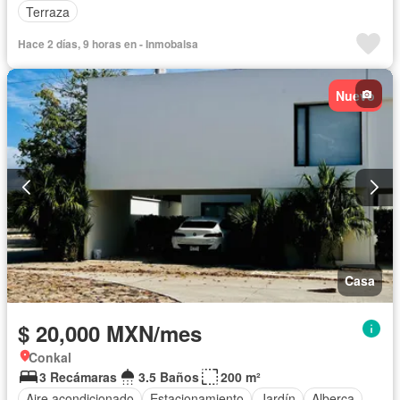
Terraza
Hace 2 días, 9 horas en - Inmobalsa
Nuevo
Casa
$ 20,000 MXN/mes
Conkal
3 Recámaras
3.5 Baños
200 m²
Aire acondicionado
Estacionamiento
Jardín
Alberca