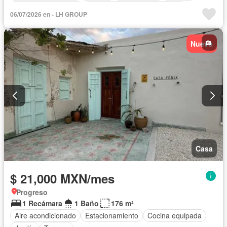
Caseta de vigilancia
Circuito cerrado de televisión
06/07/2026 en - LH GROUP
Cisterna
Cocina equipada
Cocina integral
Cuarto de Limpieza
Cuarto de servicio
Electricidad
Nuevo
Estacionamiento
Internet
Jardín
Despacho
Recámara con closet
Seguridad
Televisión por cable
Terraza
Wifi
Zonas verdes
Permite mascotas
Permite niños
Solo familias
Completamente amueblado
Casa
$ 21,000 MXN/mes
Progreso
1 Recámara
1 Baño
176 m²
Aire acondicionado
Estacionamiento
Cocina equipada