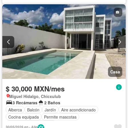
Casa
$ 30,000 MXN/mes
Miguel Hidalgo, Chicxulub
3 Recámaras
2 Baños
Alberca
Balcón
Jardín
Aire acondicionado
Cocina equipada
Permite mascotas
Parcialmente amueblado
30/05/2026 en - Alie