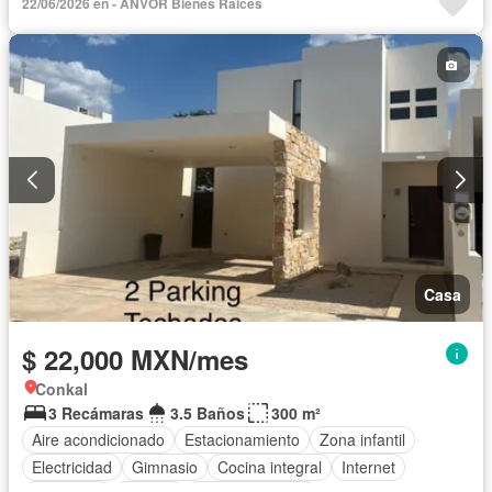
22/06/2026 en - ANVOR Bienes Raices
Casa
$ 22,000 MXN/mes
Conkal
3 Recámaras
3.5 Baños
300 m²
Aire acondicionado
Estacionamiento
Zona infantil
Electricidad
Gimnasio
Cocina integral
Internet