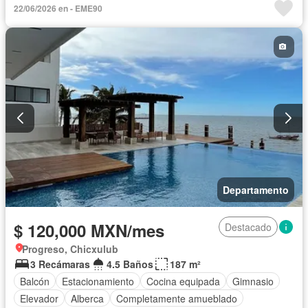
22/06/2026 en - EME90
Permite niños
Completamente amueblado
Departamento
$ 120,000 MXN/mes
Destacado
Progreso, Chicxulub
3 Recámaras
4.5 Baños
187 m²
Balcón
Estacionamiento
Cocina equipada
Gimnasio
Elevador
Alberca
Completamente amueblado