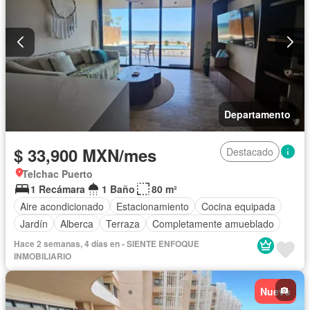
Departamento
$ 33,900 MXN/mes
Destacado
Telchac Puerto
1 Recámara
1 Baño
80 m²
Aire acondicionado
Estacionamiento
Cocina equipada
Jardín
Alberca
Terraza
Completamente amueblado
Hace 2 semanas, 4 días en - SIENTE ENFOQUE
INMOBILIARIO
Nuevo