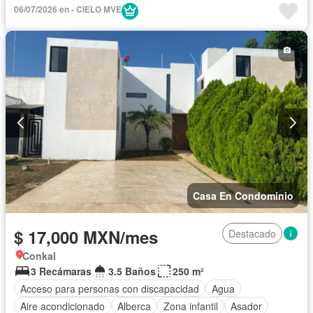
Seguridad
Alberca
Cancha de tenis
06/07/2026 en - CIELO MVE
Casa En Condominio
$ 17,000 MXN/mes
Destacado
Conkal
3 Recámaras
3.5 Baños
250 m²
Acceso para personas con discapacidad
Agua
Aire acondicionado
Alberca
Zona infantil
Asador