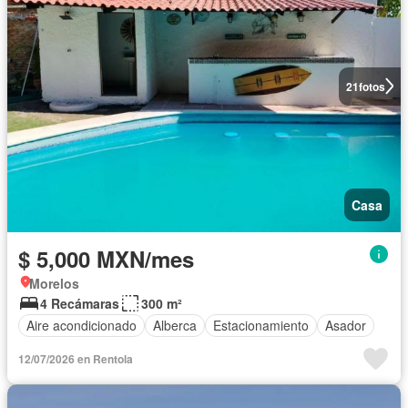
21
fotos
Casa
$ 5,000 MXN/mes
Morelos
4 Recámaras
300 m²
Aire acondicionado
Alberca
Estacionamiento
Asador
12/07/2026 en Rentola