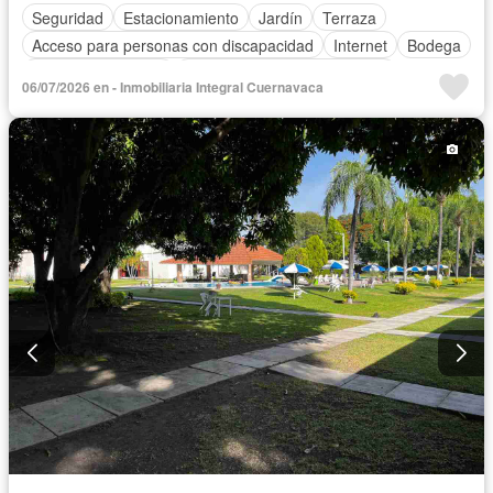
Seguridad
Estacionamiento
Jardín
Terraza
Acceso para personas con discapacidad
Internet
Bodega
Aire acondicionado
Circuito cerrado de televisión
06/07/2026 en - Inmobiliaria Integral Cuernavaca
Electricidad
Agua
Gas natural