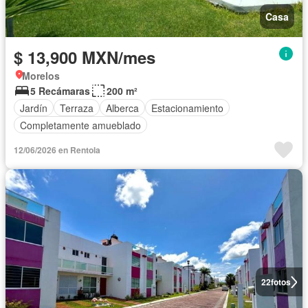
Casa
$ 13,900 MXN/mes
Morelos
5 Recámaras
200 m²
Jardín
Terraza
Alberca
Estacionamiento
Completamente amueblado
12/06/2026 en Rentola
22
fotos