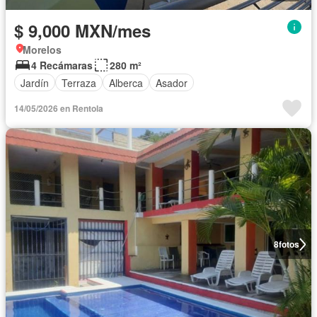
$ 9,000 MXN/mes
Morelos
4 Recámaras
280 m²
Jardín
Terraza
Alberca
Asador
14/05/2026 en Rentola
8
fotos