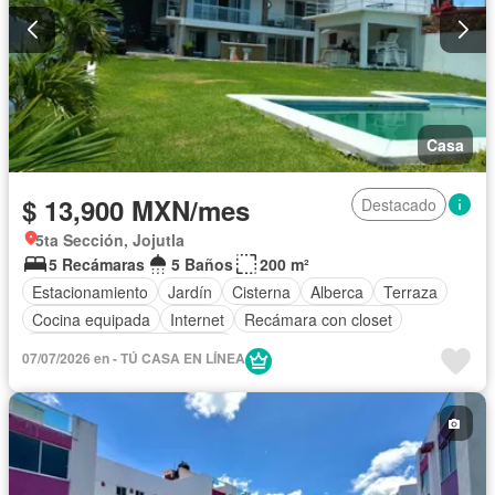
Casa
$ 13,900 MXN/mes
Destacado
5ta Sección, Jojutla
5 Recámaras
5 Baños
200 m²
Estacionamiento
Jardín
Cisterna
Alberca
Terraza
Cocina equipada
Internet
Recámara con closet
Completamente amueblado
07/07/2026 en - TÚ CASA EN LÍNEA