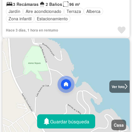
3 Recámaras
2 Baños
96 m²
Jardín
Aire acondicionado
Terraza
Alberca
Zona infantil
Estacionamiento
Completamente amueblado
Hace 3 días, 1 hora en rentumo
Ver foto
Guardar búsqueda
Casa