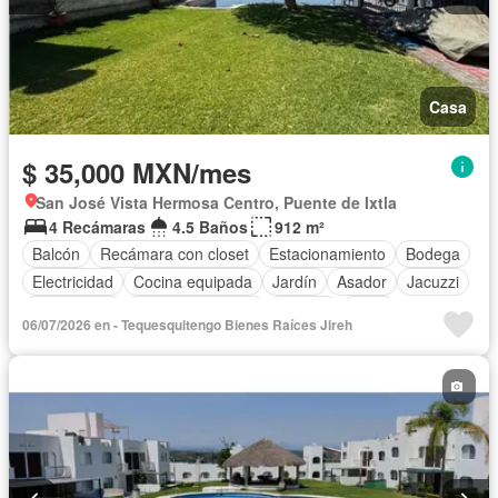
Casa
$ 35,000 MXN/mes
San José Vista Hermosa Centro, Puente de Ixtla
4 Recámaras
4.5 Baños
912 m²
Balcón
Recámara con closet
Estacionamiento
Bodega
Electricidad
Cocina equipada
Jardín
Asador
Jacuzzi
Gas natural
Vista panorámica
Alberca
Agua
06/07/2026 en - Tequesquitengo Bienes Raíces Jireh