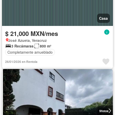
Casa
$ 21,000 MXN/mes
José Azueta, Veracruz
3 Recámaras
800 m²
Completamente amueblado
26/01/2026 en Rentola
9
fotos