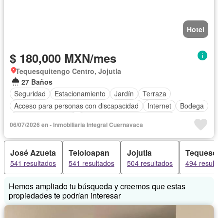
Hotel
$ 180,000 MXN/mes
Tequesquitengo Centro, Jojutla
27 Baños
Seguridad
Estacionamiento
Jardín
Terraza
Acceso para personas con discapacidad
Internet
Bodega
Aire acondicionado
Circuito cerrado de televisión
06/07/2026 en - Inmobiliaria Integral Cuernavaca
Electricidad
Agua
Gas natural
José Azueta
Teloloapan
Jojutla
Tequesq
541 resultados
541 resultados
504 resultados
494 resul
Hemos ampliado tu búsqueda y creemos que estas
propiedades te podrían interesar