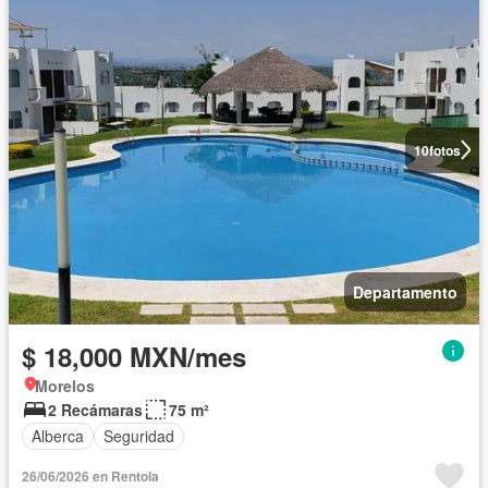
10
fotos
Departamento
$ 18,000 MXN/mes
Morelos
2 Recámaras
75 m²
Alberca
Seguridad
26/06/2026 en Rentola