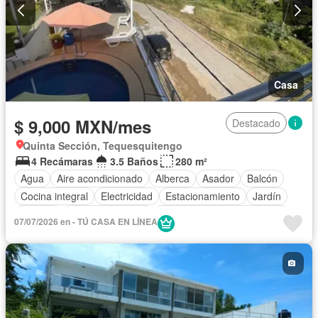
Casa
$ 9,000 MXN/mes
Destacado
Quinta Sección, Tequesquitengo
4 Recámaras
3.5 Baños
280 m²
Agua
Aire acondicionado
Alberca
Asador
Balcón
Cocina integral
Electricidad
Estacionamiento
Jardín
Terraza
Vista panorámica
Completamente amueblado
07/07/2026 en - TÚ CASA EN LÍNEA