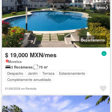
16
fotos
Departamento
$ 19,000 MXN/mes
Morelos
3 Recámaras
75 m²
Despacho
Jardín
Terraza
Estacionamiento
Completamente amueblado
01/06/2026 en Rentola