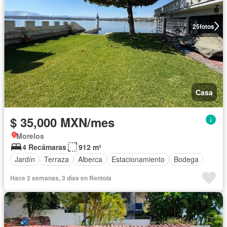
25
fotos
Casa
$ 35,000 MXN/mes
Morelos
4 Recámaras
912 m²
Jardín
Terraza
Alberca
Estacionamiento
Bodega
Hace 2 semanas, 3 días en Rentola