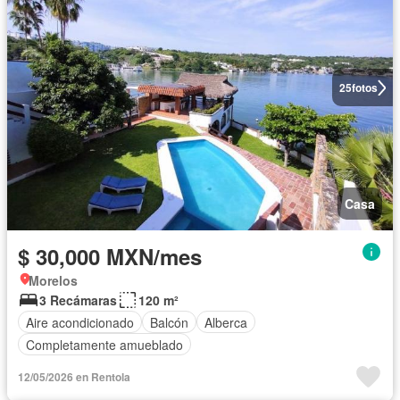
25
fotos
Casa
$ 30,000 MXN/mes
Morelos
3 Recámaras
120 m²
Aire acondicionado
Balcón
Alberca
Completamente amueblado
12/05/2026 en Rentola