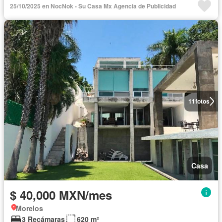
25/10/2025 en NocNok - Su Casa Mx Agencia de Publicidad
11
fotos
Casa
$ 40,000 MXN/mes
Morelos
3 Recámaras
620 m²