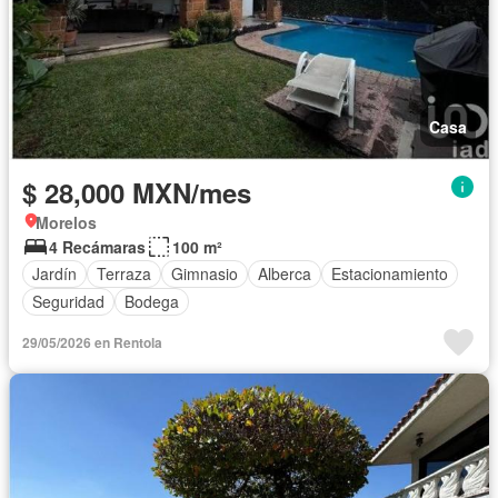
Casa
$ 28,000 MXN/mes
Morelos
4 Recámaras
100 m²
Jardín
Terraza
Gimnasio
Alberca
Estacionamiento
Seguridad
Bodega
29/05/2026 en Rentola