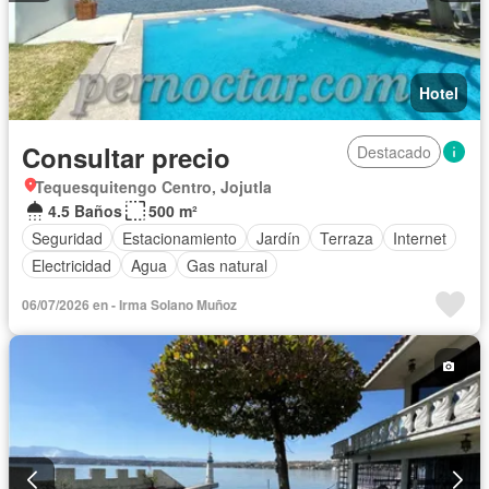
Hotel
Consultar precio
Destacado
Tequesquitengo Centro, Jojutla
4.5 Baños
500 m²
Seguridad
Estacionamiento
Jardín
Terraza
Internet
Electricidad
Agua
Gas natural
06/07/2026 en - Irma Solano Muñoz