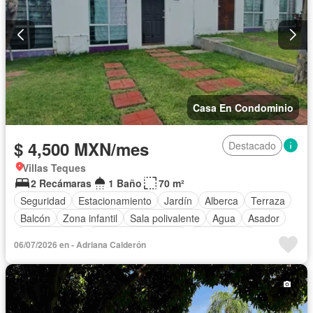
Casa En Condominio
$ 4,500 MXN/mes
Destacado
Villas Teques
2 Recámaras
1 Baño
70 m²
Seguridad
Estacionamiento
Jardín
Alberca
Terraza
Balcón
Zona infantil
Sala polivalente
Agua
Asador
Zonas verdes
Caseta de vigilancia
Solo familias
06/07/2026 en - Adriana Calderón
Parcialmente amueblado