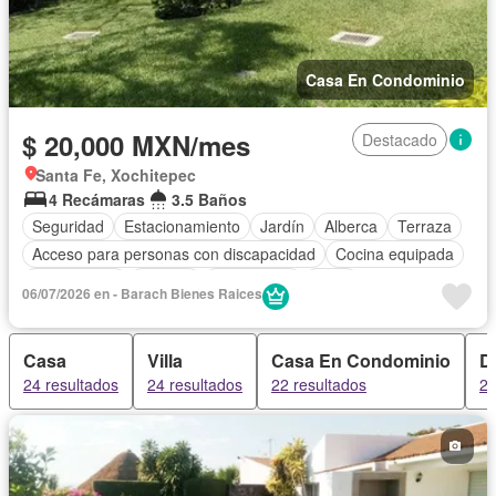
Casa En Condominio
$ 20,000 MXN/mes
Destacado
Santa Fe, Xochitepec
4 Recámaras
3.5 Baños
Seguridad
Estacionamiento
Jardín
Alberca
Terraza
Acceso para personas con discapacidad
Cocina equipada
Zona infantil
Bodega
Electricidad
Agua
06/07/2026 en - Barach Bienes Raices
Cuarto de Limpieza
Zonas verdes
Recámara con closet
Casa
Villa
Casa En Condominio
D
24 resultados
24 resultados
22 resultados
22