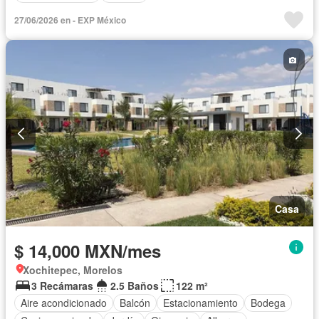
27/06/2026 en - EXP México
Casa
$ 14,000 MXN/mes
Xochitepec, Morelos
3 Recámaras
2.5 Baños
122 m²
Aire acondicionado
Balcón
Estacionamiento
Bodega