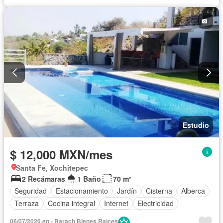
Zonas verdes
Permite mascotas
Permite niños
Solo familias
Completamente amueblado
Estudio
$ 12,000 MXN/mes
Santa Fe, Xochitepec
2 Recámaras
1 Baño
70 m²
Seguridad
Estacionamiento
Jardín
Cisterna
Alberca
Terraza
Cocina integral
Internet
Electricidad
Cuarto de Limpieza
Vista panorámica
06/07/2026 en - Barach Bienes Raices