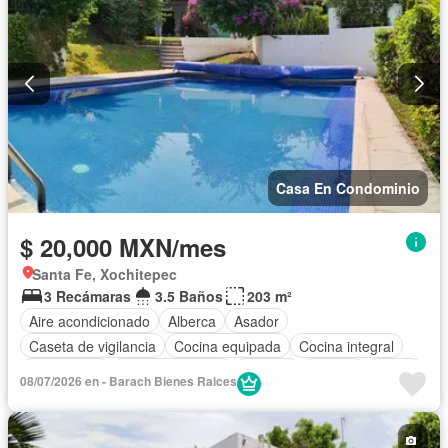
Casa En Condominio
$ 20,000 MXN/mes
Santa Fe, Xochitepec
3 Recámaras
3.5 Baños
203 m²
Aire acondicionado
Alberca
Asador
Caseta de vigilancia
Cocina equipada
Cocina integral
Electricidad
Estacionamiento
Internet
Jacuzzi
Jardín
08/07/2026 en - Barach Bienes Raices
Recámara con closet
Seguridad
Terraza
Permite niños
Solo familias
Sin amueblar