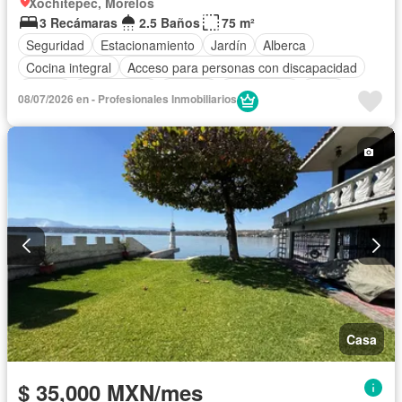
Xochitepec, Morelos
3 Recámaras
2.5 Baños
75 m²
Seguridad
Estacionamiento
Jardín
Alberca
Cocina integral
Acceso para personas con discapacidad
Balcón
Zona infantil
Internet
Electricidad
Agua
08/07/2026 en - Profesionales Inmobiliarios
Cancha de tenis
Asador
Zonas verdes
Caseta de vigilancia
Wifi
Conserje
Permite mascotas
Completamente amueblado
Casa
$ 35,000 MXN/mes