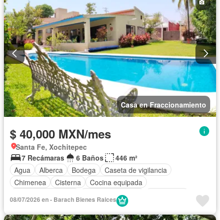
Casa en Fraccionamiento
$ 40,000 MXN/mes
Santa Fe, Xochitepec
7 Recámaras
6 Baños
446 m²
Agua
Alberca
Bodega
Caseta de vigilancia
Chimenea
Cisterna
Cocina equipada
Cuarto de Limpieza
Cuarto de servicio
Electricidad
08/07/2026 en - Barach Bienes Raices
Estacionamiento
Internet
Jardín
Recámara con closet
Seguridad
Terraza
Wifi
Completamente amueblado