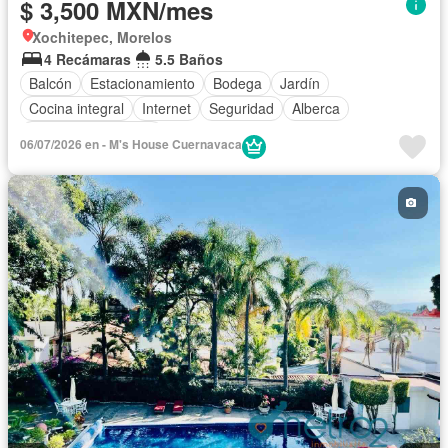
$ 3,500 MXN/mes
Xochitepec, Morelos
4 Recámaras
5.5 Baños
Balcón
Estacionamiento
Bodega
Jardín
Cocina integral
Internet
Seguridad
Alberca
Televisión por cable
06/07/2026 en - M's House Cuernavaca