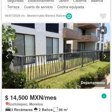
Seguridad
Estacionamiento
Jardín
Cisterna
Alberca
Terraza
Cuarto de servicio
Cocina equipada
Zona infantil
Internet
Cuarto de Limpieza
06/07/2026 en - Monterrubio Bienes Raíces
Televisión por cable
Asador
Recámara con closet
Caseta de vigilancia
Permite mascotas
Permite niños
Completamente amueblado
Departamento
$ 14,500 MXN/mes
Xochitepec, Morelos
3 Recámaras
2 Baños
96 m²