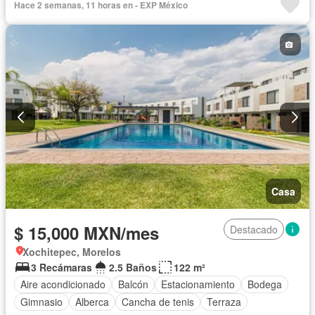
Hace 2 semanas, 11 horas en - EXP México
Casa
$ 15,000 MXN/mes
Destacado
Xochitepec, Morelos
3 Recámaras
2.5 Baños
122 m²
Aire acondicionado
Balcón
Estacionamiento
Bodega
Gimnasio
Alberca
Cancha de tenis
Terraza