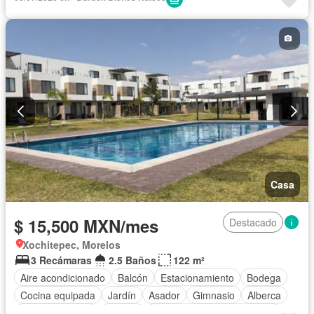
Recámara con closet
Completamente amueblado
Casa
$ 15,500 MXN/mes
Destacado
Xochitepec, Morelos
3 Recámaras
2.5 Baños
122 m²
Aire acondicionado
Balcón
Estacionamiento
Bodega
Cocina equipada
Jardín
Asador
Gimnasio
Alberca
Cancha de tenis
Terraza
Completamente amueblado