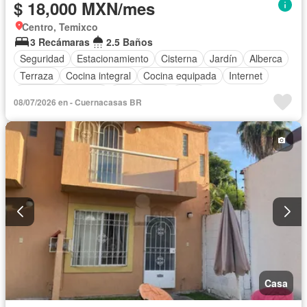
$ 18,000 MXN/mes
Centro, Temixco
3 Recámaras
2.5 Baños
Seguridad
Estacionamiento
Cisterna
Jardín
Alberca
Terraza
Cocina integral
Cocina equipada
Internet
Aire acondicionado
Electricidad
Agua
08/07/2026 en - Cuernacasas BR
Televisión por cable
Asador
Zonas verdes
Despacho
Caseta de vigilancia
Recámara con closet
Wifi
Permite niños
Solo familias
Completamente amueblado
Casa