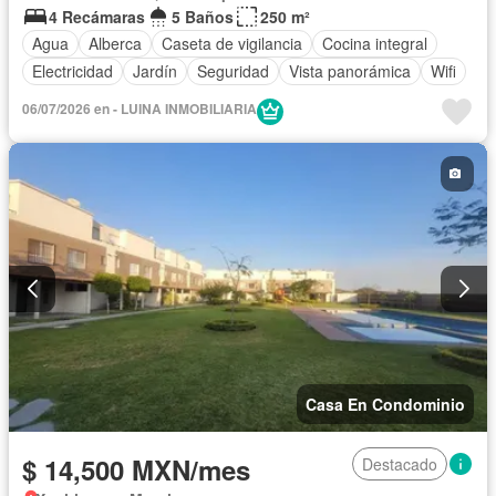
4 Recámaras
5 Baños
250 m²
Agua
Alberca
Caseta de vigilancia
Cocina integral
Electricidad
Jardín
Seguridad
Vista panorámica
Wifi
06/07/2026 en - LUINA INMOBILIARIA
Casa En Condominio
$ 14,500 MXN/mes
Destacado