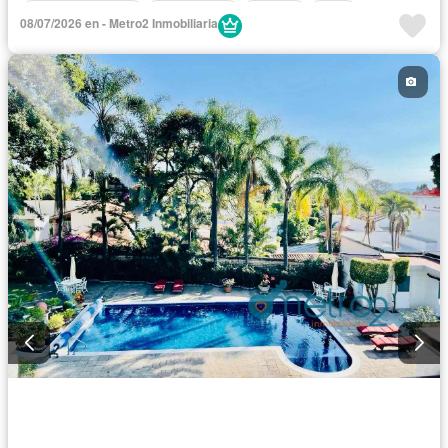
Cocina equipada
Zona infantil
Internet
Agua
08/07/2026 en - Metro2 Inmobiliaria
Cuarto de Limpieza
Cancha de tenis
Zonas verdes
Televisión por cable
Vista panorámica
Recámara con closet
Caseta de vigilancia
Permite mascotas
Permite niños
Solo familias
Sin amueblar