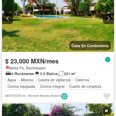
Casa En Condominio
$ 23,000 MXN/mes
Santa Fe, Xochitepec
4 Recámaras
3.5 Baños
221 m²
Agua
Alberca
Caseta de vigilancia
Cisterna
Cocina equipada
Cocina integral
Cuarto de Limpieza
Electricidad
Estacionamiento
Internet
Jardín
Azotea
08/07/2026 en - Barach Bienes Raices
Seguridad
Terraza
Solo familias
Completamente amueblado