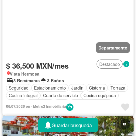
Departamento
$ 36,500 MXN/mes
Destacado
Vista Hermosa
3 Recámaras
3 Baños
Seguridad
Estacionamiento
Jardín
Cisterna
Terraza
Cocina integral
Cuarto de servicio
Cocina equipada
Internet
Electricidad
Agua
Cuarto de Limpieza
06/07/2026 en - Metro2 Inmobiliaria
Cancha de tenis
Televisión por cable
Zonas verdes
Vista panorámica
Caseta de vigilancia
Permite mascotas
Guardar búsqueda
Permite niños
Solo familias
Completamente amueblado