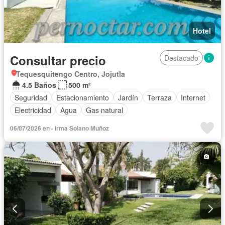
Hotel
Consultar precio
Destacado
Tequesquitengo Centro, Jojutla
4.5 Baños
500 m²
Seguridad
Estacionamiento
Jardín
Terraza
Internet
Electricidad
Agua
Gas natural
06/07/2026 en - Irma Solano Muñoz