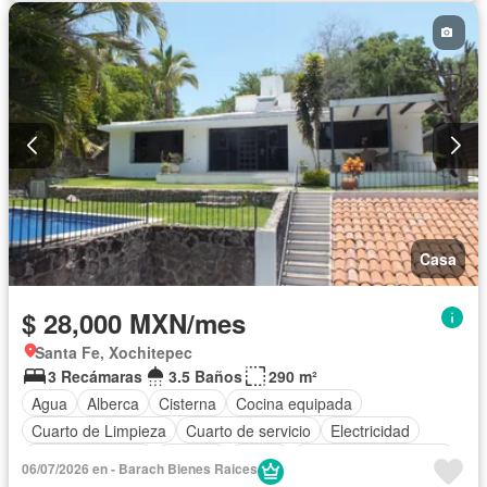
Vista panorámica
Wifi
Permite mascotas
Permite niños
Completamente amueblado
Casa
$ 28,000 MXN/mes
Santa Fe, Xochitepec
3 Recámaras
3.5 Baños
290 m²
Agua
Alberca
Cisterna
Cocina equipada
Cuarto de Limpieza
Cuarto de servicio
Electricidad
Estacionamiento
Internet
Jardín
Recámara con closet
06/07/2026 en - Barach Bienes Raices
Seguridad
Terraza
Vista panorámica
Wifi