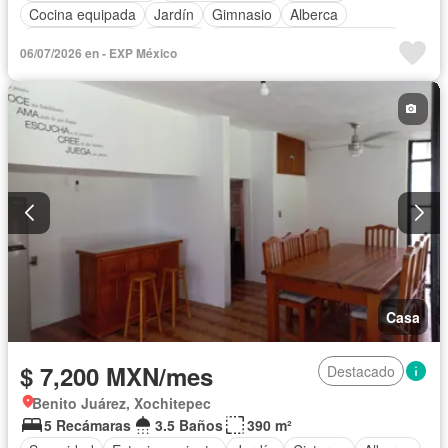
Cocina equipada
Jardín
Gimnasio
Alberca
Cancha de tenis
Terraza
Completamente amueblado
06/07/2026 en - EXP México
Casa
$ 7,200 MXN/mes
Destacado
Benito Juárez, Xochitepec
5 Recámaras
3.5 Baños
390 m²