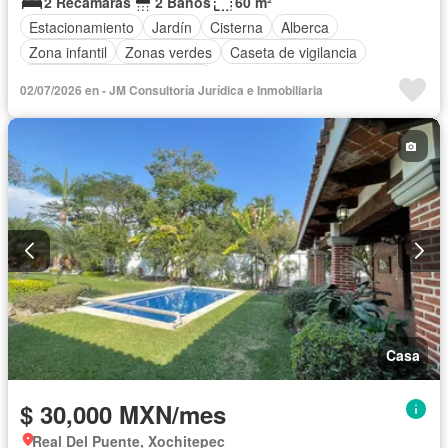
2 Recámaras
2 Baños
60 m²
Estacionamiento
Jardín
Cisterna
Alberca
Zona infantil
Zonas verdes
Caseta de vigilancia
Completamente amueblado
02/07/2026 en - JM Consultoría Jurídica e Inmobiliaria
Casa
$ 30,000 MXN/mes
Real Del Puente, Xochitepec