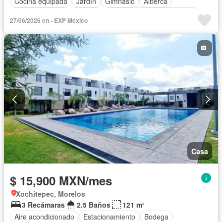
Cocina equipada
Jardín
Gimnasio
Alberca
Cancha de tenis
Terraza
Completamente amueblado
27/06/2026 en - EXP México
Casa
$ 15,900 MXN/mes
Xochitepec, Morelos
3 Recámaras
2.5 Baños
121 m²
Aire acondicionado
Estacionamiento
Bodega