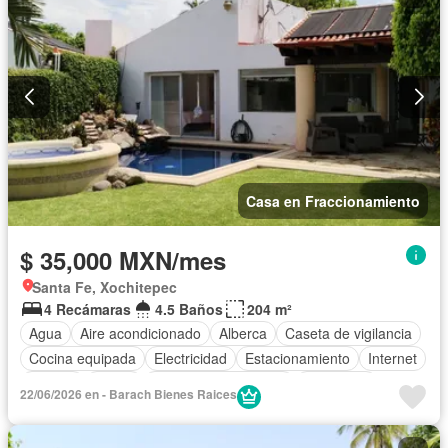
Casa en Fraccionamiento
$ 35,000 MXN/mes
Santa Fe, Xochitepec
4 Recámaras
4.5 Baños
204 m²
Agua
Aire acondicionado
Alberca
Caseta de vigilancia
Cocina equipada
Electricidad
Estacionamiento
Internet
Jacuzzi
Jardín
Recámara con closet
Seguridad
22/06/2026 en - Barach Bienes Raices
Terraza
Vista panorámica
Wifi
Completamente amueblado