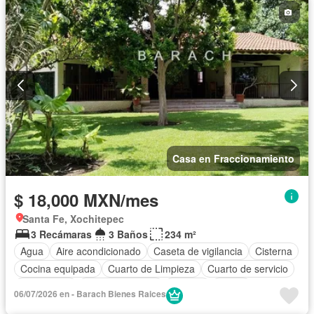
Casa en Fraccionamiento
$ 18,000 MXN/mes
Santa Fe, Xochitepec
3 Recámaras
3 Baños
234 m²
Agua
Aire acondicionado
Caseta de vigilancia
Cisterna
Cocina equipada
Cuarto de Limpieza
Cuarto de servicio
Electricidad
Estacionamiento
Internet
Jardín
06/07/2026 en - Barach Bienes Raices
Recámara con closet
Seguridad
Terraza