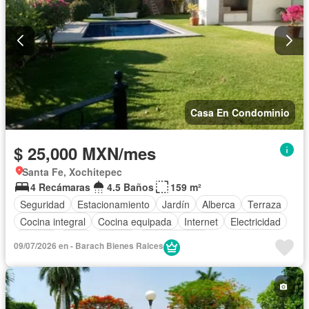
Casa En Condominio
$ 25,000 MXN/mes
Santa Fe, Xochitepec
4 Recámaras
4.5 Baños
159 m²
Seguridad
Estacionamiento
Jardín
Alberca
Terraza
Cocina integral
Cocina equipada
Internet
Electricidad
Jacuzzi
Agua
Asador
Zonas verdes
09/07/2026 en - Barach Bienes Raices
Recámara con closet
Caseta de vigilancia
Solo familias
Completamente amueblado