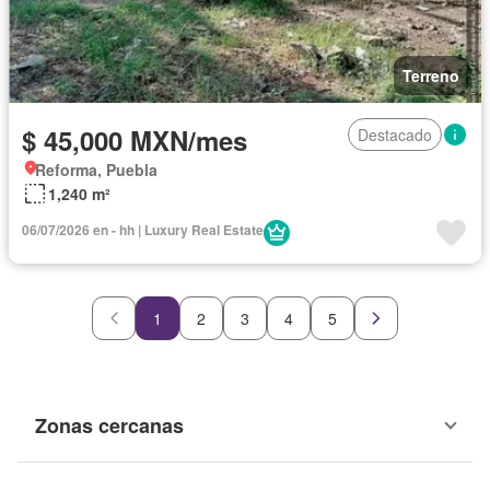
Terreno
$ 45,000 MXN/mes
Destacado
Reforma, Puebla
1,240 m²
06/07/2026 en - hh | Luxury Real Estate
1
2
3
4
5
Zonas cercanas