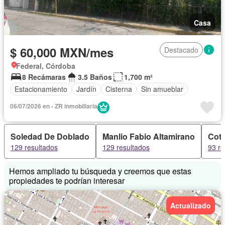
Casa
$ 60,000 MXN/mes
Destacado
Federal, Córdoba
8 Recámaras
3.5 Baños
1,700 m²
Estacionamiento
Jardín
Cisterna
Sin amueblar
06/07/2026 en - ZR inmobiliaria
Soledad De Doblado
Manlio Fabio Altamirano
Cota
129 resultados
129 resultados
93 re
Hemos ampliado tu búsqueda y creemos que estas
propiedades te podrían interesar
Actualizado