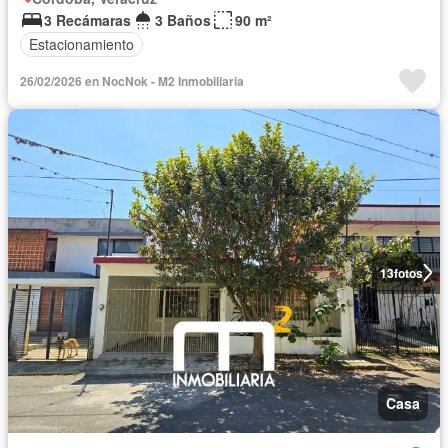
3 Recámaras
3 Baños
90 m²
Estacionamiento
26/02/2026 en NocNok - M2 Inmobiliaria
13
fotos
Casa