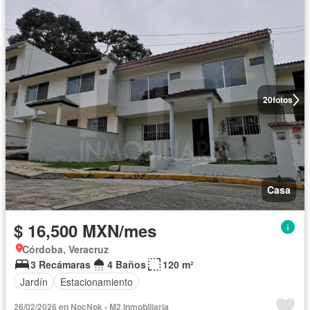
20
fotos
Casa
$ 16,500 MXN/mes
Córdoba, Veracruz
3 Recámaras
4 Baños
120 m²
Jardín
Estacionamiento
26/02/2026 en NocNok - M2 Inmobiliaria