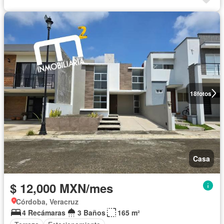
18
fotos
Casa
$ 12,000 MXN/mes
Córdoba, Veracruz
4 Recámaras
3 Baños
165 m²