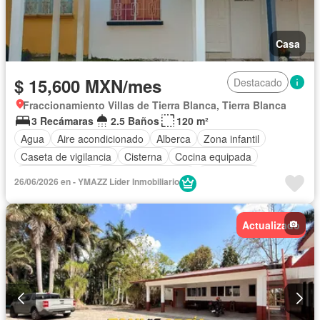
Casa
$ 15,600 MXN/mes
Destacado
Fraccionamiento Villas de Tierra Blanca, Tierra Blanca
3 Recámaras
2.5 Baños
120 m²
Agua
Aire acondicionado
Alberca
Zona infantil
Caseta de vigilancia
Cisterna
Cocina equipada
Cocina integral
Cuarto de Limpieza
Electricidad
26/06/2026 en - YMAZZ Líder Inmobiliario
Estacionamiento
Internet
Jardín
Recámara con closet
Seguridad
Televisión por cable
Wifi
Zonas verdes
Actualizado
Completamente amueblado