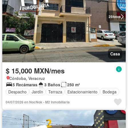
25
fotos
Casa
$ 15,000 MXN/mes
Córdoba, Veracruz
5 Recámaras
3 Baños
250 m²
Despacho
Jardín
Terraza
Estacionamiento
Bodega
04/07/2026 en NocNok - M2 Inmobiliaria