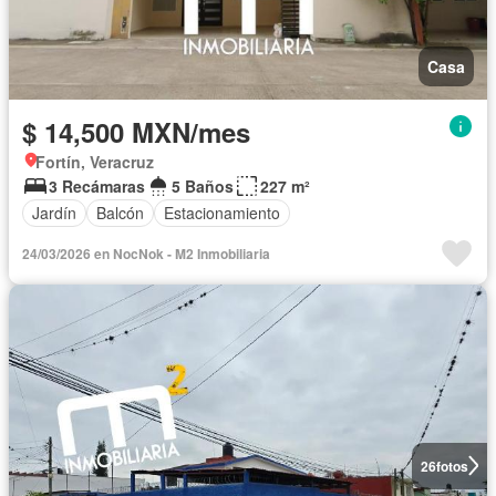
Casa
$ 14,500 MXN/mes
Fortín, Veracruz
3 Recámaras
5 Baños
227 m²
Jardín
Balcón
Estacionamiento
24/03/2026 en NocNok - M2 Inmobiliaria
26
fotos