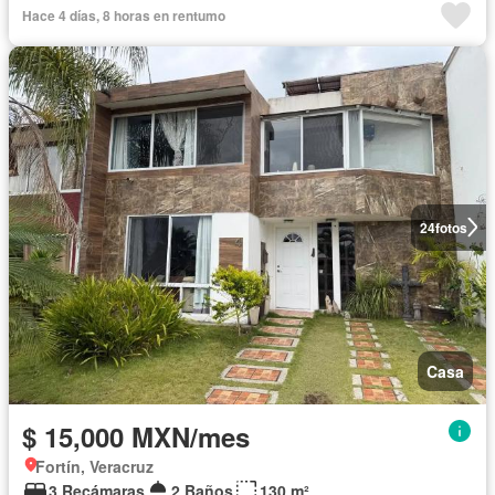
Hace 4 días, 8 horas en rentumo
24
fotos
Casa
$ 15,000 MXN/mes
Fortín, Veracruz
3 Recámaras
2 Baños
130 m²