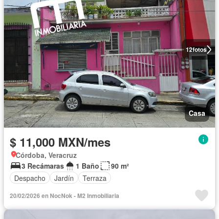
12
fotos
Casa
$ 11,000 MXN/mes
Córdoba, Veracruz
3 Recámaras
1 Baño
90 m²
Despacho
Jardín
Terraza
20/02/2026 en NocNok - M2 Inmobiliaria