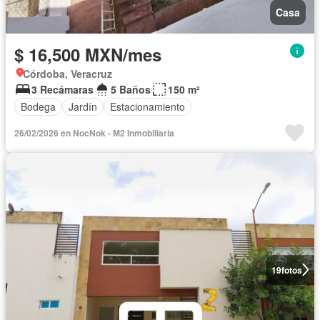
Casa
$ 16,500 MXN/mes
Córdoba, Veracruz
3 Recámaras
5 Baños
150 m²
Bodega
Jardín
Estacionamiento
26/02/2026 en NocNok - M2 Inmobiliaria
19
fotos