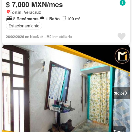
$ 7,000 MXN/mes
Fortín, Veracruz
2 Recámaras
1 Baño
100 m²
Estacionamiento
26/02/2026 en NocNok - M2 Inmobiliaria
3
fotos
Casa