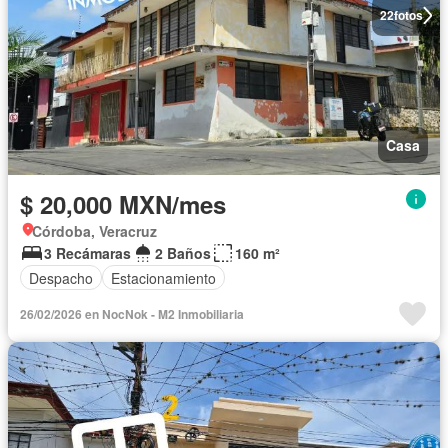
22
fotos
Casa
$ 20,000 MXN/mes
Córdoba, Veracruz
3 Recámaras
2 Baños
160 m²
Despacho
Estacionamiento
26/02/2026 en NocNok - M2 Inmobiliaria