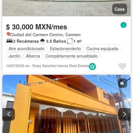
Casa
$ 30,000 MXN/mes
Ciudad del Carmen Centro, Carmen
3 Recámaras
3.5 Baños
1 m²
Aire acondicionado
Estacionamiento
Cocina equipada
Jardín
Alberca
Completamente amueblado
14/07/2026 en - Rosy Sánchez Inaras Real Estate