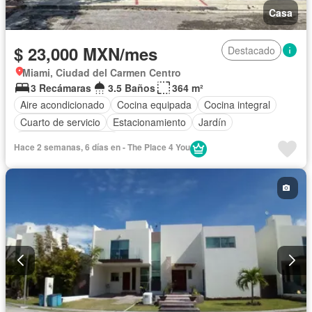
Casa
$ 23,000 MXN/mes
Destacado
Miami, Ciudad del Carmen Centro
3 Recámaras
3.5 Baños
364 m²
Aire acondicionado
Cocina equipada
Cocina integral
Cuarto de servicio
Estacionamiento
Jardín
Recámara con closet
Hace 2 semanas, 6 días en - The Place 4 You