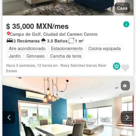
Casa
$ 35,000 MXN/mes
Campo de Golf, Ciudad del Carmen Centro
3 Recámaras
3.5 Baños
1 m²
Aire acondicionado
Estacionamiento
Cocina equipada
Jardín
Gimnasio
Cancha de tenis
Completamente amueblado
Hace 3 semanas, 12 horas en - Rosy Sánchez Inaras Real
Estate