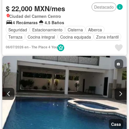
$ 22,000 MXN/mes
Destacado
Ciudad del Carmen Centro
4 Recámaras
4.5 Baños
Seguridad
Estacionamiento
Cisterna
Alberca
Terraza
Cocina integral
Cocina equipada
Zona infantil
Bodega
Aire acondicionado
Circuito cerrado de televisión
06/07/2026 en - The Place 4 You
Jacuzzi
Cuarto de Limpieza
Zonas verdes
Despacho
Vista panorámica
Recámara con closet
Sin amueblar
Casa