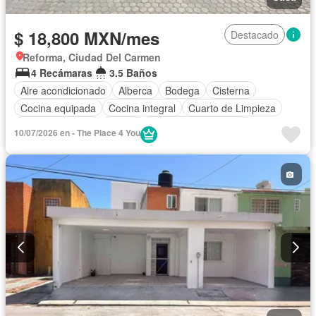
$ 18,800 MXN/mes
Destacado
Reforma, Ciudad Del Carmen
4 Recámaras
3.5 Baños
Aire acondicionado
Alberca
Bodega
Cisterna
Cocina equipada
Cocina integral
Cuarto de Limpieza
Estacionamiento
Jardín
Recámara con closet
10/07/2026 en - The Place 4 You
Seguridad
Zonas verdes
Completamente amueblado