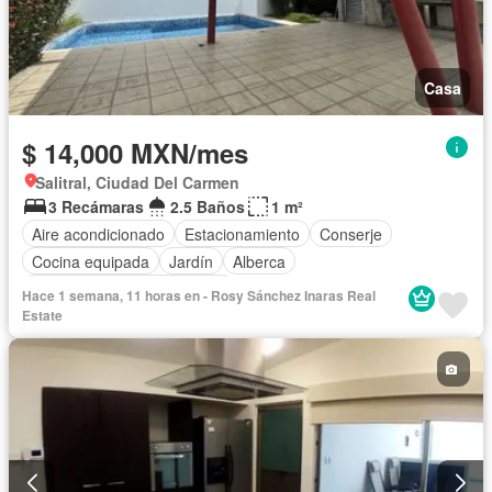
Casa
$ 14,000 MXN/mes
Salitral, Ciudad Del Carmen
3 Recámaras
2.5 Baños
1 m²
Aire acondicionado
Estacionamiento
Conserje
Cocina equipada
Jardín
Alberca
Completamente amueblado
Hace 1 semana, 11 horas en - Rosy Sánchez Inaras Real
Estate