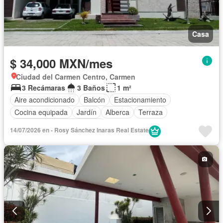
Casa
$ 34,000 MXN/mes
Ciudad del Carmen Centro, Carmen
3 Recámaras
3 Baños
1 m²
Aire acondicionado
Balcón
Estacionamiento
Cocina equipada
Jardín
Alberca
Terraza
Completamente amueblado
14/07/2026 en - Rosy Sánchez Inaras Real Estate