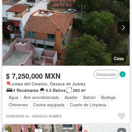
Casa
$ 7,250,000 MXN
Destacado
Lomas del Crestón, Oaxaca de Juárez
4 Recámaras
4.5 Baños
283 m²
Agua
Aire acondicionado
Asador
Balcón
Bodega
Chimenea
Cocina equipada
Cuarto de Limpieza
Cuarto de servicio
Electricidad
Estacionamiento
22/06/2026 en - OAXACA HOMES
Recámara con closet
Terraza
Vista panorámica
Parcialmente amueblado