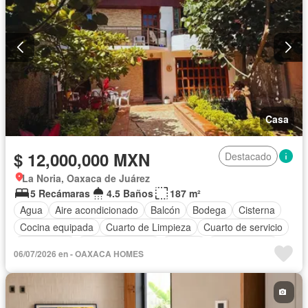
Casa
$ 12,000,000 MXN
Destacado
La Noria, Oaxaca de Juárez
5 Recámaras
4.5 Baños
187 m²
Agua
Aire acondicionado
Balcón
Bodega
Cisterna
Cocina equipada
Cuarto de Limpieza
Cuarto de servicio
Electricidad
Estacionamiento
Internet
Zonas verdes
06/07/2026 en - OAXACA HOMES
Completamente amueblado