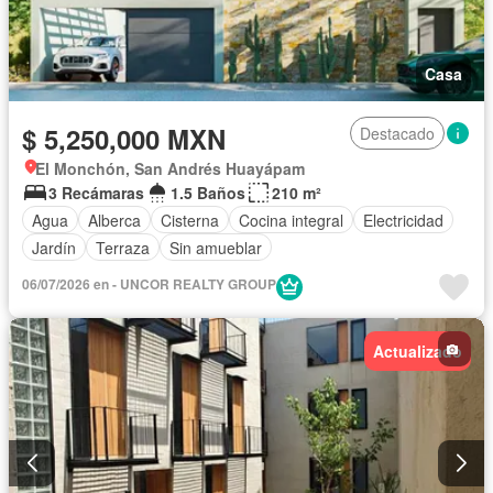
Casa
$ 5,250,000 MXN
Destacado
El Monchón, San Andrés Huayápam
3 Recámaras
1.5 Baños
210 m²
Agua
Alberca
Cisterna
Cocina integral
Electricidad
Jardín
Terraza
Sin amueblar
06/07/2026 en - UNCOR REALTY GROUP
Actualizado