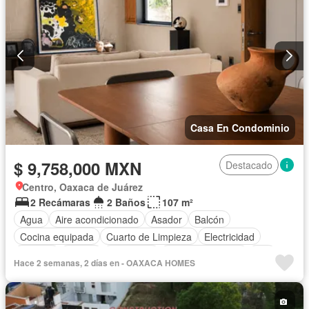
Casa En Condominio
$ 9,758,000 MXN
Destacado
Centro, Oaxaca de Juárez
2 Recámaras
2 Baños
107 m²
Agua
Aire acondicionado
Asador
Balcón
Cocina equipada
Cuarto de Limpieza
Electricidad
Internet
Azotea
Seguridad
Vista panorámica
Wifi
Hace 2 semanas, 2 días en - OAXACA HOMES
Zonas verdes
Sin amueblar