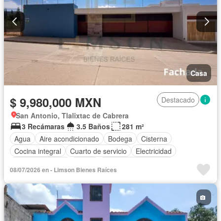
Casa
$ 9,980,000 MXN
Destacado
San Antonio, Tlalixtac de Cabrera
3 Recámaras
3.5 Baños
281 m²
Agua
Aire acondicionado
Bodega
Cisterna
Cocina integral
Cuarto de servicio
Electricidad
Estacionamiento
Jardín
Recámara con closet
08/07/2026 en - Limson Bienes Raíces