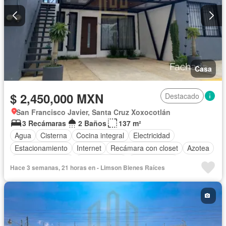
Casa
$ 2,450,000 MXN
Destacado
San Francisco Javier, Santa Cruz Xoxocotlán
3 Recámaras
2 Baños
137 m²
Agua
Cisterna
Cocina integral
Electricidad
Estacionamiento
Internet
Recámara con closet
Azotea
Vista panorámica
Zonas verdes
Sin amueblar
Hace 3 semanas, 21 horas en - Limson Bienes Raíces