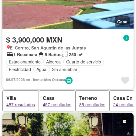
Casa
$ 3,900,000 MXN
El Cerrito, San Agustín de las Juntas
1 Recámara
5 Baños
250 m²
Estacionamiento
Alberca
Cuarto de servicio
Electricidad
Agua
Sin amueblar
06/07/2026 en - Inmuebles Oaxaca
Villa
Casa
Terreno
Casa En 
457 resultados
457 resultados
85 resultados
24 resultad