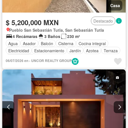
Casa
$ 5,200,000 MXN
Destacado
Pueblo San Sebastián Tutla, San Sebastián Tutla
4 Recámaras
3 Baños
230 m²
Agua
Asador
Balcón
Cisterna
Cocina integral
Electricidad
Estacionamiento
Jardín
Azotea
Terraza
Sin amueblar
06/07/2026 en - UNCOR REALTY GROUP