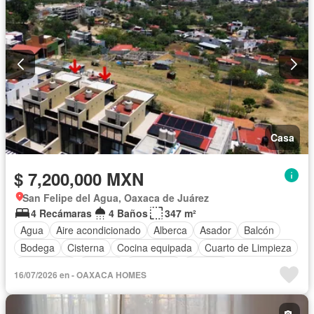
Casa
$ 7,200,000 MXN
San Felipe del Agua, Oaxaca de Juárez
4 Recámaras
4 Baños
347 m²
Agua
Aire acondicionado
Alberca
Asador
Balcón
Bodega
Cisterna
Cocina equipada
Cuarto de Limpieza
Electricidad
Internet
Despacho
Terraza
16/07/2026 en - OAXACA HOMES
Sin amueblar