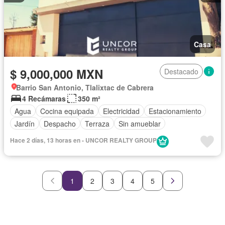
Casa
$ 9,000,000 MXN
Destacado
Barrio San Antonio, Tlalixtac de Cabrera
4 Recámaras
350 m²
Agua
Cocina equipada
Electricidad
Estacionamiento
Jardín
Despacho
Terraza
Sin amueblar
Hace 2 días, 13 horas en - UNCOR REALTY GROUP
1
2
3
4
5