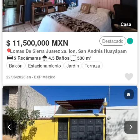
Casa
$ 11,500,000 MXN
Destacado
Lomas De Sierra Juarez 2a. Ion, San Andrés Huayápam
5 Recámaras
4.5 Baños
530 m²
Balcón
Estacionamiento
Jardín
Terraza
22/06/2026 en - EXP México