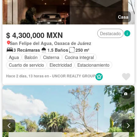
Casa
$ 4,300,000 MXN
Destacado
San Felipe del Agua, Oaxaca de Juárez
3 Recámaras
1.5 Baños
250 m²
Agua
Balcón
Cisterna
Cocina integral
Cuarto de servicio
Electricidad
Estacionamiento
Terraza
Sin amueblar
Hace 2 días, 13 horas en - UNCOR REALTY GROUP