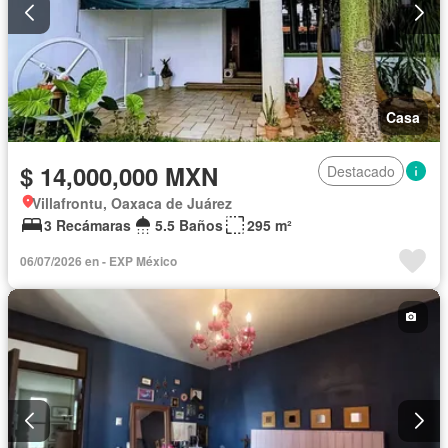
Casa
$ 14,000,000 MXN
Destacado
Villafrontu, Oaxaca de Juárez
3 Recámaras
5.5 Baños
295 m²
06/07/2026 en - EXP México