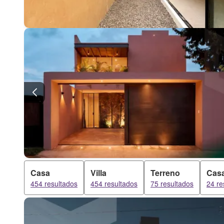
Casa
Villa
Terreno
Cas
454 resultados
454 resultados
75 resultados
24 re