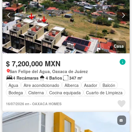
Casa
$ 7,200,000 MXN
San Felipe del Agua, Oaxaca de Juárez
4 Recámaras
4 Baños
347 m²
Agua
Aire acondicionado
Alberca
Asador
Balcón
Bodega
Cisterna
Cocina equipada
Cuarto de Limpieza
Electricidad
Internet
Despacho
Terraza
16/07/2026 en - OAXACA HOMES
Sin amueblar