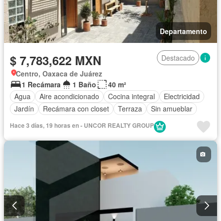
Departamento
$ 7,783,622 MXN
Destacado
Centro, Oaxaca de Juárez
1 Recámara
1 Baño
40 m²
Agua
Aire acondicionado
Cocina integral
Electricidad
Jardín
Recámara con closet
Terraza
Sin amueblar
Hace 3 días, 19 horas en - UNCOR REALTY GROUP