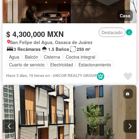
Casa
$ 4,300,000 MXN
Destacado
San Felipe del Agua, Oaxaca de Juárez
3 Recámaras
1.5 Baños
250 m²
Agua
Balcón
Cisterna
Cocina integral
Cuarto de servicio
Electricidad
Estacionamiento
Terraza
Sin amueblar
Hace 3 días, 19 horas en - UNCOR REALTY GROUP