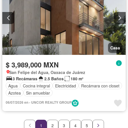
Casa
$ 3,989,000 MXN
San Felipe del Agua, Oaxaca de Juárez
3 Recámaras
2.5 Baños
180 m²
Agua
Cocina integral
Electricidad
Recámara con closet
Azotea
Sin amueblar
06/07/2026 en - UNCOR REALTY GROUP
1
2
3
4
5