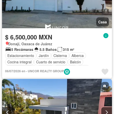
Casa
$ 6,500,000 MXN
Donají, Oaxaca de Juárez
5 Recámaras
5.5 Baños
315 m²
Estacionamiento
Jardín
Cisterna
Alberca
Cocina integral
Cuarto de servicio
Balcón
Cocina equipada
Internet
Electricidad
Agua
06/07/2026 en - UNCOR REALTY GROUP
Despacho
Recámara con closet
Sin amueblar