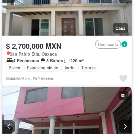
Casa
$ 2,700,000 MXN
Destacado
San Pablo Etla, Oaxaca
4 Recámaras
3 Baños
220 m²
Balcón
Estacionamiento
Jardín
Terraza
22/06/2026 en - EXP México