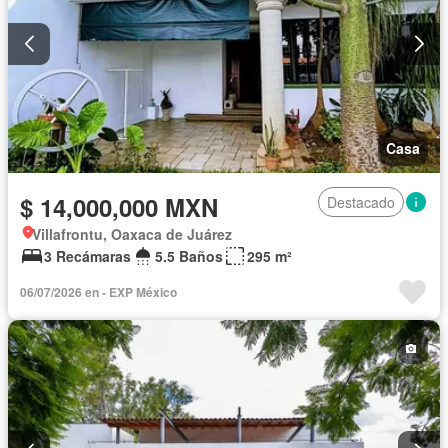
Casa
$ 14,000,000 MXN
Destacado
Villafrontu, Oaxaca de Juárez
3 Recámaras
5.5 Baños
295 m²
06/07/2026 en - EXP México