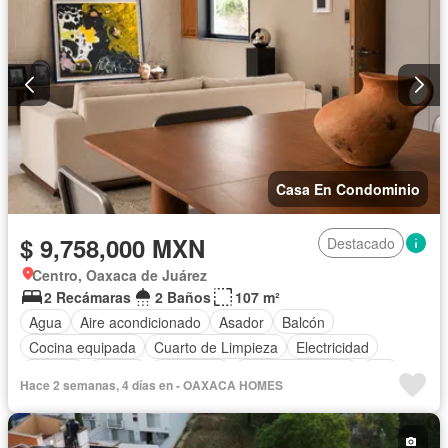
Casa En Condominio
$ 9,758,000 MXN
Destacado
Centro, Oaxaca de Juárez
2 Recámaras
2 Baños
107 m²
Agua
Aire acondicionado
Asador
Balcón
Cocina equipada
Cuarto de Limpieza
Electricidad
Internet
Azotea
Seguridad
Vista panorámica
Wifi
Hace 2 semanas, 4 días en - OAXACA HOMES
Zonas verdes
Sin amueblar