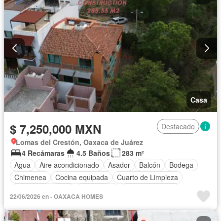
Casa
$ 7,250,000 MXN
Destacado
Lomas del Crestón, Oaxaca de Juárez
4 Recámaras
4.5 Baños
283 m²
Agua
Aire acondicionado
Asador
Balcón
Bodega
Chimenea
Cocina equipada
Cuarto de Limpieza
Cuarto de servicio
Electricidad
Estacionamiento
22/06/2026 en - OAXACA HOMES
Recámara con closet
Terraza
Vista panorámica
Parcialmente amueblado