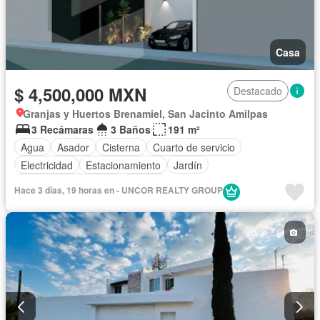
Casa
$ 4,500,000 MXN
Destacado
Granjas y Huertos Brenamiel, San Jacinto Amilpas
3 Recámaras
3 Baños
191 m²
Agua
Asador
Cisterna
Cuarto de servicio
Electricidad
Estacionamiento
Jardín
Recámara con closet
Azotea
Hace 3 días, 19 horas en - UNCOR REALTY GROUP