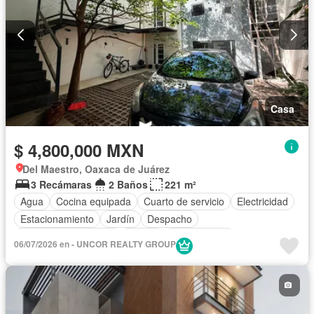
Casa
$ 4,800,000 MXN
Del Maestro, Oaxaca de Juárez
3 Recámaras
2 Baños
221 m²
Agua
Cocina equipada
Cuarto de servicio
Electricidad
Estacionamiento
Jardín
Despacho
Recámara con closet
Azotea
Sin amueblar
06/07/2026 en - UNCOR REALTY GROUP