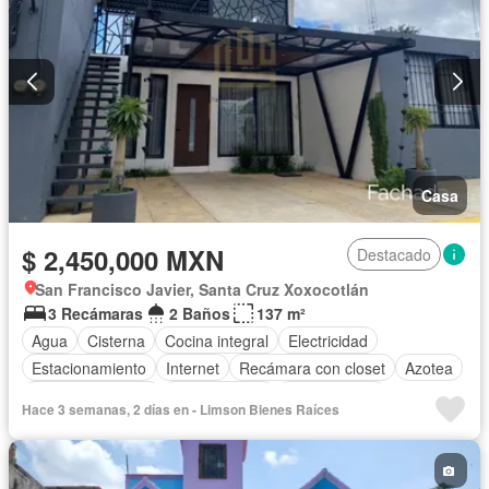
Casa
$ 2,450,000 MXN
Destacado
San Francisco Javier, Santa Cruz Xoxocotlán
3 Recámaras
2 Baños
137 m²
Agua
Cisterna
Cocina integral
Electricidad
Estacionamiento
Internet
Recámara con closet
Azotea
Vista panorámica
Zonas verdes
Sin amueblar
Hace 3 semanas, 2 días en - Limson Bienes Raíces