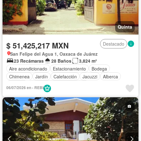
Quinta
$ 51,425,217 MXN
Destacado
San Felipe del Agua 1, Oaxaca de Juárez
23 Recámaras
28 Baños
3,824 m²
Aire acondicionado
Estacionamiento
Bodega
Chimenea
Jardín
Calefacción
Jacuzzi
Alberca
Terraza
Completamente amueblado
06/07/2026 en - REBI