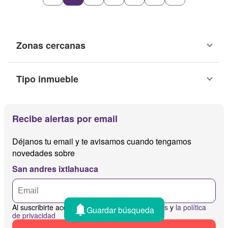
Zonas cercanas
Tipo inmueble
Recibe alertas por email
Déjanos tu email y te avisamos cuando tengamos
novedades sobre
San andres ixtlahuaca
Al suscribirte aceptas
los términos y condiciones
y
la política
Guardar búsqueda
de privacidad