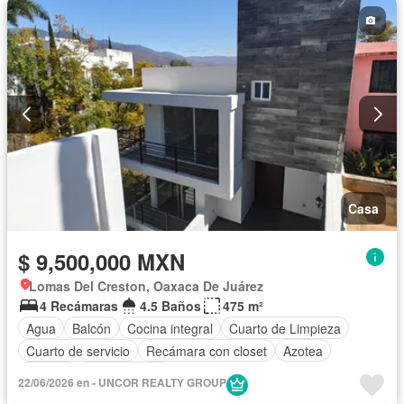
Casa
$ 9,500,000 MXN
Lomas Del Creston, Oaxaca De Juárez
4 Recámaras
4.5 Baños
475 m²
Agua
Balcón
Cocina integral
Cuarto de Limpieza
Cuarto de servicio
Recámara con closet
Azotea
Terraza
Sin amueblar
22/06/2026 en - UNCOR REALTY GROUP