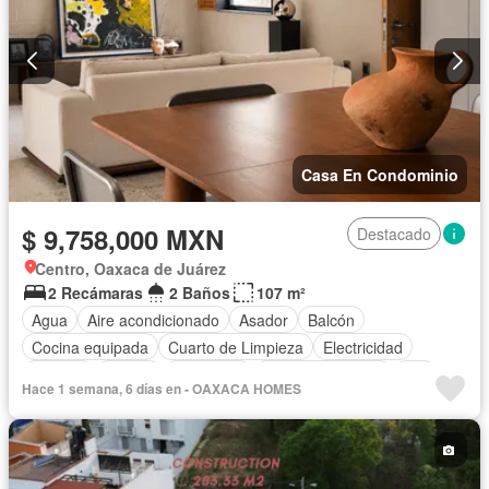
Casa En Condominio
$ 9,758,000 MXN
Destacado
Centro, Oaxaca de Juárez
2 Recámaras
2 Baños
107 m²
Agua
Aire acondicionado
Asador
Balcón
Cocina equipada
Cuarto de Limpieza
Electricidad
Internet
Azotea
Seguridad
Vista panorámica
Wifi
Hace 1 semana, 6 días en - OAXACA HOMES
Zonas verdes
Sin amueblar