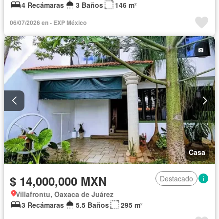
4 Recámaras
3 Baños
146 m²
06/07/2026 en - EXP México
Casa
$ 14,000,000 MXN
Destacado
Villafrontu, Oaxaca de Juárez
3 Recámaras
5.5 Baños
295 m²