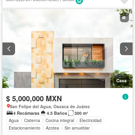
Cuarto de Limpieza
Despacho
Vista panorámica
Recámara con closet
Sin amueblar
Casa
$ 5,000,000 MXN
San Felipe del Agua, Oaxaca de Juárez
4 Recámaras
4.5 Baños
300 m²
Agua
Cisterna
Cocina integral
Electricidad
Estacionamiento
Azotea
Sin amueblar