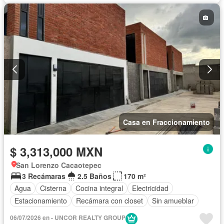
Casa en Fraccionamiento
$ 3,313,000 MXN
San Lorenzo Cacaotepec
3 Recámaras
2.5 Baños
170 m²
Agua
Cisterna
Cocina integral
Electricidad
Estacionamiento
Recámara con closet
Sin amueblar
06/07/2026 en - UNCOR REALTY GROUP