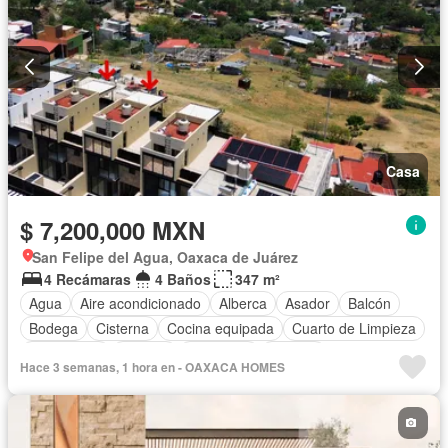
Casa
$ 7,200,000 MXN
San Felipe del Agua, Oaxaca de Juárez
4 Recámaras
4 Baños
347 m²
Agua
Aire acondicionado
Alberca
Asador
Balcón
Bodega
Cisterna
Cocina equipada
Cuarto de Limpieza
Electricidad
Internet
Despacho
Terraza
Hace 3 semanas, 1 hora en - OAXACA HOMES
Sin amueblar