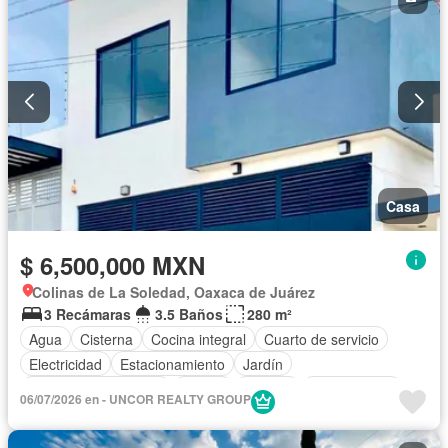
Casa
$ 6,500,000 MXN
Colinas de La Soledad, Oaxaca de Juárez
3 Recámaras
3.5 Baños
280 m²
Agua
Cisterna
Cocina integral
Cuarto de servicio
Electricidad
Estacionamiento
Jardín
Recámara con closet
Azotea
Terraza
Sin amueblar
06/07/2026 en - UNCOR REALTY GROUP