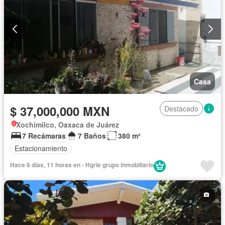
Casa
$ 37,000,000 MXN
Destacado
Xochimilco, Oaxaca de Juárez
7 Recámaras
7 Baños
380 m²
Estacionamiento
Hace 6 días, 11 horas en - Hgrie grupo inmobiliario