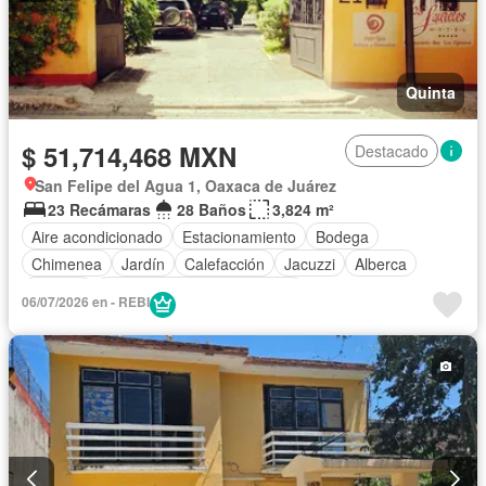
Quinta
$ 51,714,468 MXN
Destacado
San Felipe del Agua 1, Oaxaca de Juárez
23 Recámaras
28 Baños
3,824 m²
Aire acondicionado
Estacionamiento
Bodega
Chimenea
Jardín
Calefacción
Jacuzzi
Alberca
Terraza
Completamente amueblado
06/07/2026 en - REBI