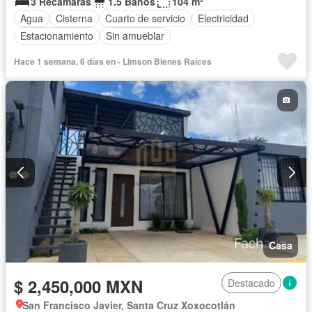
3 Recámaras
1.5 Baños
104 m²
Agua
Cisterna
Cuarto de servicio
Electricidad
Estacionamiento
Sin amueblar
Hace 1 semana, 6 días en - Limson Bienes Raíces
Casa
$ 2,450,000 MXN
Destacado
San Francisco Javier, Santa Cruz Xoxocotlán