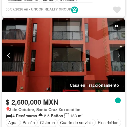
Recámara con closet
Azotea
Sin amueblar
06/07/2026 en - UNCOR REALTY GROUP
Casa en Fraccionamiento
$ 2,600,000 MXN
3 de Octubre, Santa Cruz Xoxocotlán
4 Recámaras
2.5 Baños
133 m²
Agua
Balcón
Cisterna
Cuarto de servicio
Electricidad