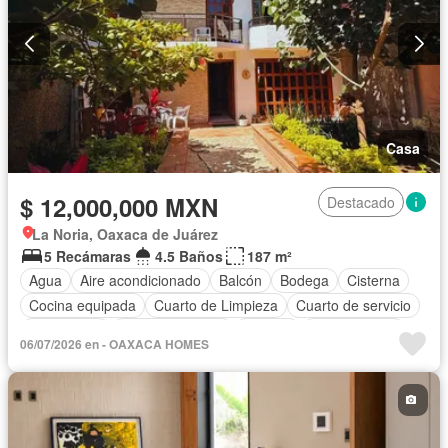
Casa
$ 12,000,000 MXN
Destacado
La Noria, Oaxaca de Juárez
5 Recámaras
4.5 Baños
187 m²
Agua
Aire acondicionado
Balcón
Bodega
Cisterna
Cocina equipada
Cuarto de Limpieza
Cuarto de servicio
Electricidad
Estacionamiento
Internet
Zonas verdes
06/07/2026 en - OAXACA HOMES
Completamente amueblado