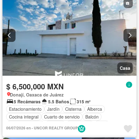
Casa
$ 6,500,000 MXN
Donají, Oaxaca de Juárez
5 Recámaras
5.5 Baños
315 m²
Estacionamiento
Jardín
Cisterna
Alberca
Cocina integral
Cuarto de servicio
Balcón
Cocina equipada
Internet
Electricidad
Agua
06/07/2026 en - UNCOR REALTY GROUP
Despacho
Recámara con closet
Sin amueblar