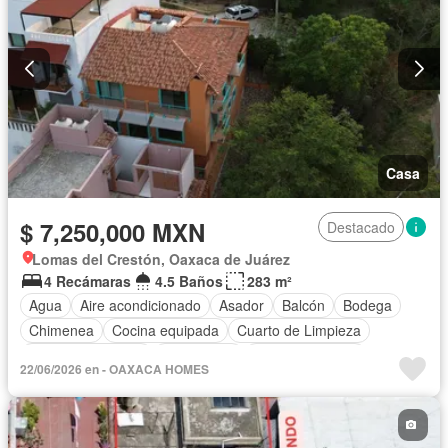
Casa
$ 7,250,000 MXN
Destacado
Lomas del Crestón, Oaxaca de Juárez
4 Recámaras
4.5 Baños
283 m²
Agua
Aire acondicionado
Asador
Balcón
Bodega
Chimenea
Cocina equipada
Cuarto de Limpieza
Cuarto de servicio
Electricidad
Estacionamiento
22/06/2026 en - OAXACA HOMES
Recámara con closet
Terraza
Vista panorámica
Parcialmente amueblado