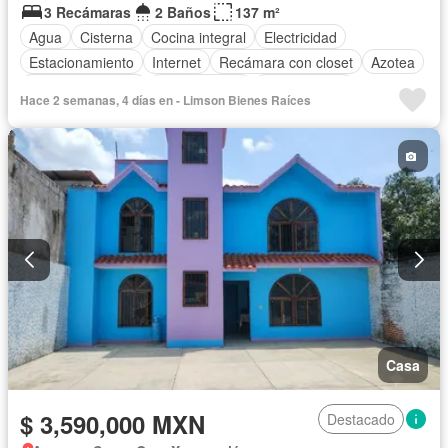
3 Recámaras
2 Baños
137 m²
Agua
Cisterna
Cocina integral
Electricidad
Estacionamiento
Internet
Recámara con closet
Azotea
Vista panorámica
Zonas verdes
Sin amueblar
Hace 2 semanas, 4 días en - Limson Bienes Raíces
Casa
$ 3,590,000 MXN
Destacado