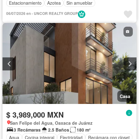
Estacionamiento
Azotea
Sin amueblar
06/07/2026 en - UNCOR REALTY GROUP
Casa
$ 3,989,000 MXN
San Felipe del Agua, Oaxaca de Juárez
3 Recámaras
2.5 Baños
180 m²
Agua
Cocina integral
Electricidad
Recámara con closet