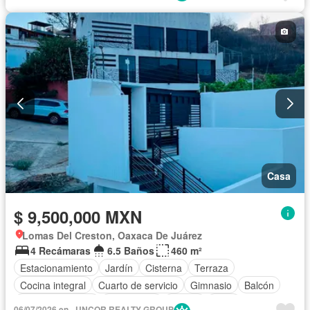
Casa
$ 9,500,000 MXN
Lomas Del Creston, Oaxaca De Juárez
4 Recámaras
6.5 Baños
460 m²
Estacionamiento
Jardín
Cisterna
Terraza
Cocina integral
Cuarto de servicio
Gimnasio
Balcón
Cocina equipada
Electricidad
Azotea
Agua
06/07/2026 en - UNCOR REALTY GROUP