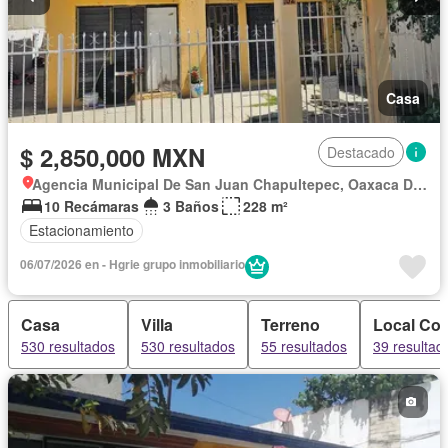
Casa
$ 2,850,000 MXN
Destacado
Agencia Municipal De San Juan Chapultepec, Oaxaca De Juárez
10 Recámaras
3 Baños
228 m²
Estacionamiento
06/07/2026 en - Hgrie grupo inmobiliario
Casa
Villa
Terreno
Local Com
530 resultados
530 resultados
55 resultados
39 resultad