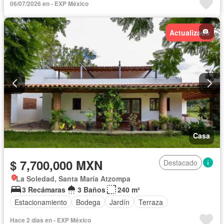
06/07/2026 en - EXP México
Actualizado
Casa
$ 7,700,000 MXN
Destacado
La Soledad, Santa María Atzompa
3 Recámaras
3 Baños
240 m²
Estacionamiento
Bodega
Jardín
Terraza
Hace 2 días en - EXP México