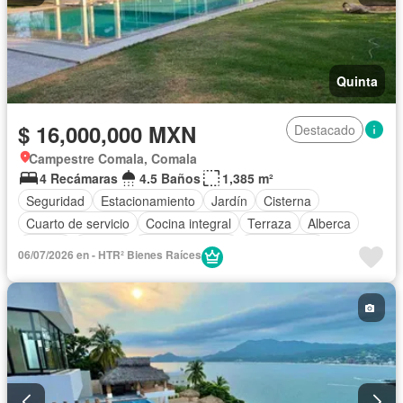
Quinta
$ 16,000,000 MXN
Destacado
Campestre Comala, Comala
4 Recámaras
4.5 Baños
1,385 m²
Seguridad
Estacionamiento
Jardín
Cisterna
Cuarto de servicio
Cocina integral
Terraza
Alberca
Balcón
Internet
Sala polivalente
Zona infantil
06/07/2026 en - HTR² Bienes Raíces
Cocina equipada
Bodega
Aire acondicionado
Circuito cerrado de televisión
Electricidad
Cuarto de Limpieza
Agua
Jacuzzi
Televisión por cable
Zonas verdes
Asador
Vista panorámica
Conserje
Wifi
Recámara con closet
Caseta de vigilancia
Permite niños
Permite mascotas
Sin amueblar