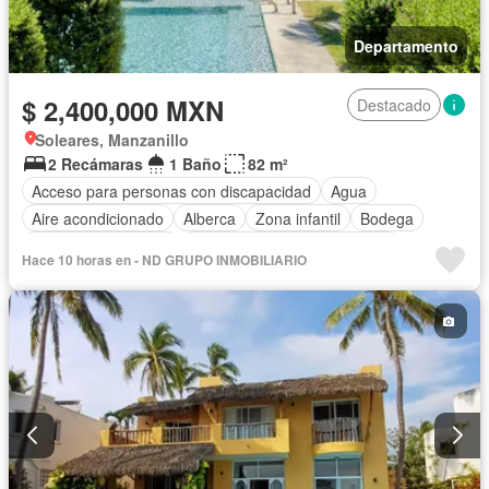
Departamento
$ 2,400,000 MXN
Destacado
Soleares, Manzanillo
2 Recámaras
1 Baño
82 m²
Acceso para personas con discapacidad
Agua
Aire acondicionado
Alberca
Zona infantil
Bodega
Caseta de vigilancia
Circuito cerrado de televisión
Hace 10 horas en - ND GRUPO INMOBILIARIO
Cisterna
Cocina equipada
Cocina integral
Conserje
Cuarto de servicio
Electricidad
Estacionamiento
Gas natural
Internet
Jardín
Recámara con closet
Sala polivalente
Seguridad
Televisión por cable
Terraza
Vista panorámica
Wifi
Zonas verdes
Completamente amueblado