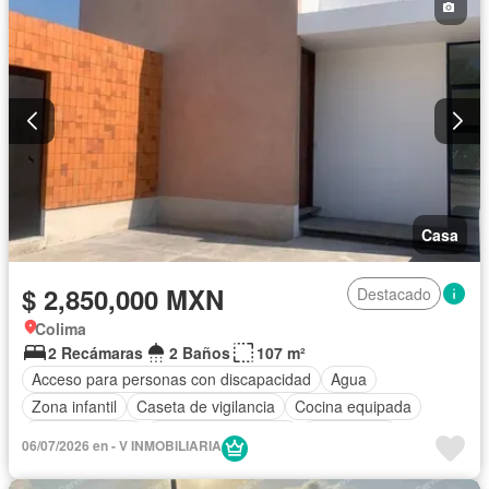
Permite niños
Permite mascotas
Sin amueblar
Casa
$ 2,850,000 MXN
Destacado
Colima
2 Recámaras
2 Baños
107 m²
Acceso para personas con discapacidad
Agua
Zona infantil
Caseta de vigilancia
Cocina equipada
Cocina integral
Cuarto de Limpieza
Electricidad
06/07/2026 en - V INMOBILIARIA
Estacionamiento
Recámara con closet
Seguridad
Zonas verdes
Sin amueblar