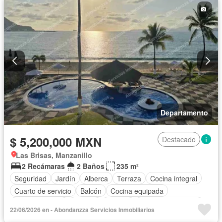
Departamento
$ 5,200,000 MXN
Destacado
Las Brisas, Manzanillo
2 Recámaras
2 Baños
235 m²
Seguridad
Jardín
Alberca
Terraza
Cocina integral
Cuarto de servicio
Balcón
Cocina equipada
Sala polivalente
Internet
Bodega
Aire acondicionado
22/06/2026 en - Abondanzza Servicios Inmobiliarios
Circuito cerrado de televisión
Electricidad
Agua