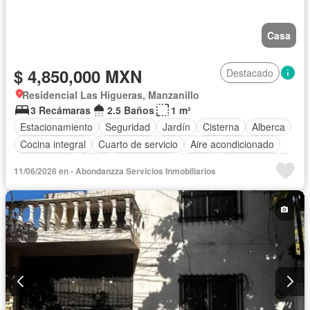
Casa
$ 4,850,000 MXN
Destacado
Residencial Las Higueras, Manzanillo
3 Recámaras
2.5 Baños
1 m²
Estacionamiento
Seguridad
Jardín
Cisterna
Alberca
Cocina integral
Cuarto de servicio
Aire acondicionado
Electricidad
Agua
Gas natural
Asador
Zonas verdes
11/06/2026 en - Abondanzza Servicios Inmobiliarios
Recámara con closet
Caseta de vigilancia
Sin amueblar