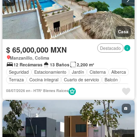
Casa
$ 65,000,000 MXN
Destacado
Manzanillo, Colima
12 Recámaras
13 Baños
2,200 m²
Seguridad
Estacionamiento
Jardín
Cisterna
Alberca
Terraza
Cocina integral
Cuarto de servicio
Balcón
Cocina equipada
Zona infantil
Sala polivalente
Internet
08/07/2026 en - HTR² Bienes Raíces
Bodega
Aire acondicionado
Electricidad
Jacuzzi
Azotea
Agua
Cuarto de Limpieza
Televisión por cable
Zonas verdes
Asador
Despacho
Vista panorámica
Recámara con closet
Wifi
Permite mascotas
Permite niños
Sin amueblar