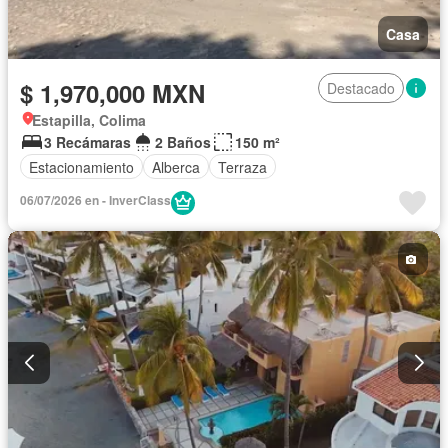
Casa
$ 1,970,000 MXN
Destacado
Estapilla, Colima
3 Recámaras
2 Baños
150 m²
Estacionamiento
Alberca
Terraza
06/07/2026 en - InverClass