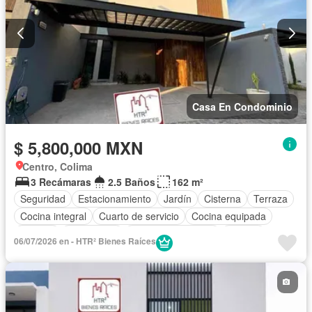
Casa En Condominio
$ 5,800,000 MXN
Centro, Colima
3 Recámaras
2.5 Baños
162 m²
Seguridad
Estacionamiento
Jardín
Cisterna
Terraza
Cocina integral
Cuarto de servicio
Cocina equipada
Internet
Electricidad
Aire acondicionado
Jacuzzi
06/07/2026 en - HTR² Bienes Raíces
Agua
Cuarto de Limpieza
Televisión por cable
Zonas verdes
Caseta de vigilancia
Recámara con closet
Despacho
Wifi
Permite niños
Permite mascotas
Completamente amueblado