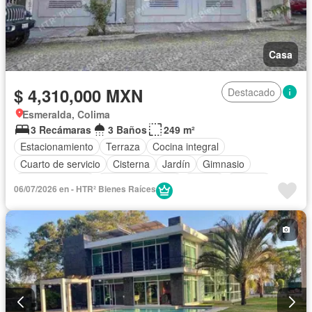
Casa
$ 4,310,000 MXN
Destacado
Esmeralda, Colima
3 Recámaras
3 Baños
249 m²
Estacionamiento
Terraza
Cocina integral
Cuarto de servicio
Cisterna
Jardín
Gimnasio
Sala polivalente
Cocina equipada
Balcón
Bodega
06/07/2026 en - HTR² Bienes Raíces
Aire acondicionado
Circuito cerrado de televisión
Electricidad
Cuarto de Limpieza
Agua
Televisión por cable
Recámara con closet
Wifi
Permite mascotas
Permite niños
Sin amueblar