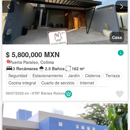
Casa
$ 5,800,000 MXN
Puerta Paraíso, Colima
3 Recámaras
2.5 Baños
162 m²
Seguridad
Estacionamiento
Jardín
Cisterna
Terraza
Cocina integral
Cuarto de servicio
Internet
Zona infantil
Cocina equipada
Aire acondicionado
06/07/2026 en - HTR² Bienes Raíces
Circuito cerrado de televisión
Electricidad
Jacuzzi
Agua
Cuarto de Limpieza
Televisión por cable
Asador
Zonas verdes
Recámara con closet
Caseta de vigilancia
Wifi
Permite mascotas
Permite niños
Completamente amueblado