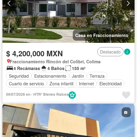
Casa en Fraccionamiento
$ 4,200,000 MXN
Destacado
Fraccionamiento Rincón del Colibrí, Colima
4 Recámaras
4 Baños
155 m²
Seguridad
Estacionamiento
Jardín
Terraza
Cuarto de servicio
Zona infantil
Internet
Electricidad
Agua
Televisión por cable
Zonas verdes
Despacho
06/07/2026 en - HTR² Bienes Raíces
Recámara con closet
Sin amueblar