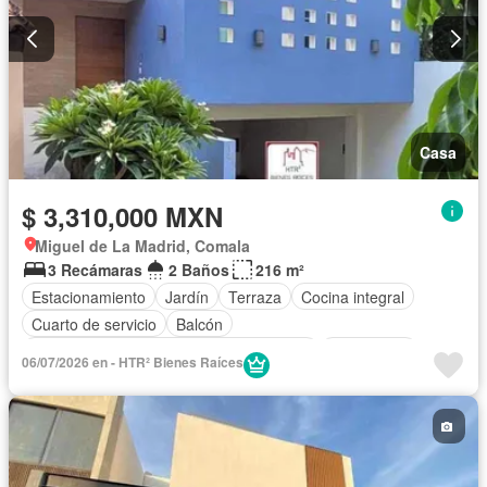
Casa
$ 3,310,000 MXN
Miguel de La Madrid, Comala
3 Recámaras
2 Baños
216 m²
Estacionamiento
Jardín
Terraza
Cocina integral
Cuarto de servicio
Balcón
Acceso para personas con discapacidad
Electricidad
06/07/2026 en - HTR² Bienes Raíces
Aire acondicionado
Circuito cerrado de televisión
Zonas verdes
Recámara con closet
Wifi
Vista panorámica
Parcialmente amueblado