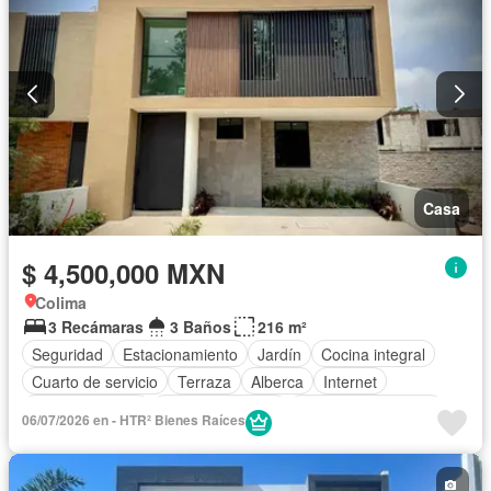
Casa
$ 4,500,000 MXN
Colima
3 Recámaras
3 Baños
216 m²
Seguridad
Estacionamiento
Jardín
Cocina integral
Cuarto de servicio
Terraza
Alberca
Internet
Sala polivalente
Cocina equipada
Cuarto de Limpieza
06/07/2026 en - HTR² Bienes Raíces
Televisión por cable
Zonas verdes
Wifi
Permite mascotas
Permite niños
Sin amueblar