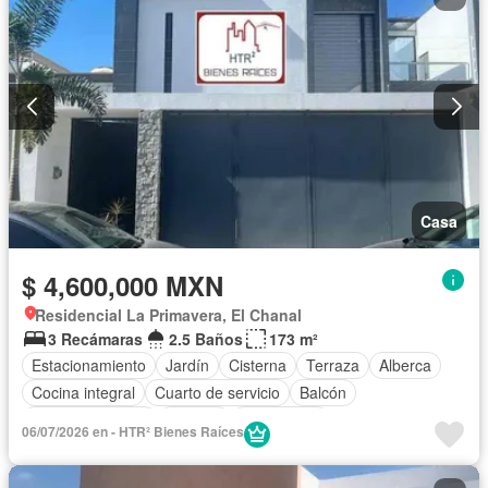
Casa
$ 4,600,000 MXN
Residencial La Primavera, El Chanal
3 Recámaras
2.5 Baños
173 m²
Estacionamiento
Jardín
Cisterna
Terraza
Alberca
Cocina integral
Cuarto de servicio
Balcón
Cocina equipada
Internet
Electricidad
06/07/2026 en - HTR² Bienes Raíces
Aire acondicionado
Televisión por cable
Agua
Cuarto de Limpieza
Recámara con closet
Wifi