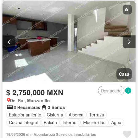
Cuarto de Limpieza
Televisión por cable
Gas natural
Zonas verdes
Vista panorámica
Recámara con closet
Wifi
Permite mascotas
Permite niños
Solo familias
Completamente amueblado
Casa
$ 2,750,000 MXN
Destacado
Del Sol, Manzanillo
3 Recámaras
3 Baños
Estacionamiento
Cisterna
Alberca
Terraza
Cocina integral
Balcón
Internet
Electricidad
Agua
Recámara con closet
Conserje
Permite mascotas
16/06/2026 en - Abondanzza Servicios Inmobiliarios
Permite niños
Solo familias
Sin amueblar