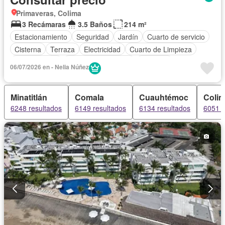
Primaveras, Colima
3 Recámaras
3.5 Baños
214 m²
Estacionamiento
Seguridad
Jardín
Cuarto de servicio
Cisterna
Terraza
Electricidad
Cuarto de Limpieza
Zonas verdes
Caseta de vigilancia
Conserje
06/07/2026 en - Nelia Núñez
Permite mascotas
Sin amueblar
Minatitlán
Comala
Cuauhtémoc
Coli
6248 resultados
6149 resultados
6134 resultados
6051 r