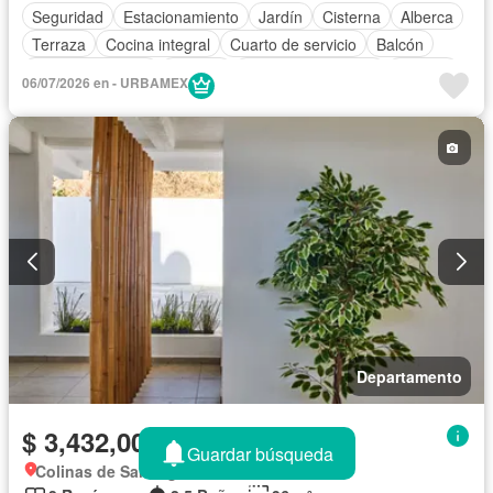
Seguridad
Estacionamiento
Jardín
Cisterna
Alberca
Terraza
Cocina integral
Cuarto de servicio
Balcón
Cocina equipada
Internet
Aire acondicionado
Bodega
06/07/2026 en - URBAMEX
Circuito cerrado de televisión
Electricidad
Agua
Cuarto de Limpieza
Televisión por cable
Zonas verdes
Vista panorámica
Recámara con closet
Caseta de vigilancia
Permite niños
Completamente amueblado
Departamento
$ 3,432,000 MXN
Guardar búsqueda
Colinas de Santiago, Manzanillo