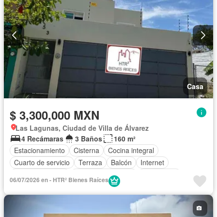
Casa
$ 3,300,000 MXN
Las Lagunas, Ciudad de Villa de Álvarez
4 Recámaras
3 Baños
160 m²
Estacionamiento
Cisterna
Cocina integral
Cuarto de servicio
Terraza
Balcón
Internet
Cocina equipada
Aire acondicionado
Electricidad
06/07/2026 en - HTR² Bienes Raíces
Cuarto de Limpieza
Agua
Recámara con closet
Wifi
Permite niños
Permite mascotas
Sin amueblar