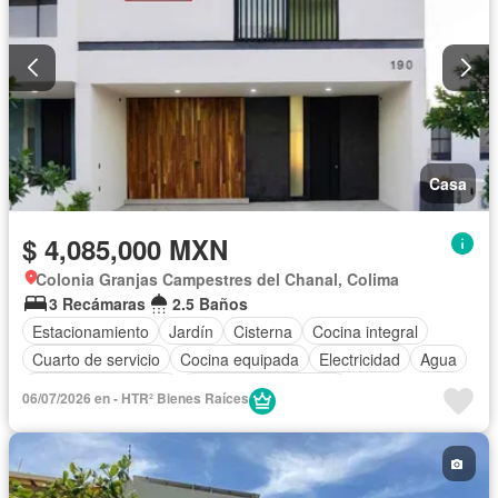
Casa
$ 4,085,000 MXN
Colonia Granjas Campestres del Chanal, Colima
3 Recámaras
2.5 Baños
Estacionamiento
Jardín
Cisterna
Cocina integral
Cuarto de servicio
Cocina equipada
Electricidad
Agua
Cuarto de Limpieza
Recámara con closet
06/07/2026 en - HTR² Bienes Raíces
Permite mascotas
Permite niños
Solo familias
Sin amueblar