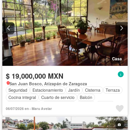
Casa
$ 19,000,000 MXN
San Juan Bosco, Atizapán de Zaragoza
Seguridad
Estacionamiento
Jardín
Cisterna
Terraza
Cocina integral
Cuarto de servicio
Balcón
Cocina equipada
Sala polivalente
Internet
Bodega
06/07/2026 en - Maru Avelar
Circuito cerrado de televisión
Electricidad
Azotea
Agua
Cuarto de Limpieza
Jacuzzi
Televisión por cable
Calefacción
Gas natural
Asador
Chimenea
Bodega