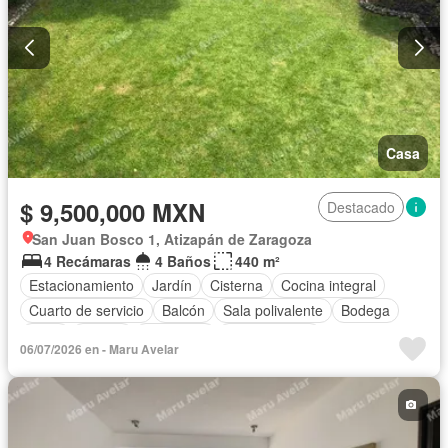
Casa
$ 9,500,000 MXN
Destacado
San Juan Bosco 1, Atizapán de Zaragoza
4 Recámaras
4 Baños
440 m²
Estacionamiento
Jardín
Cisterna
Cocina integral
Cuarto de servicio
Balcón
Sala polivalente
Bodega
Agua
Asador
Chimenea
Zonas verdes
06/07/2026 en - Maru Avelar
Recámara con closet
Conserje
Despacho
Cuarto de Limpieza
Cocina equipada
Seguridad