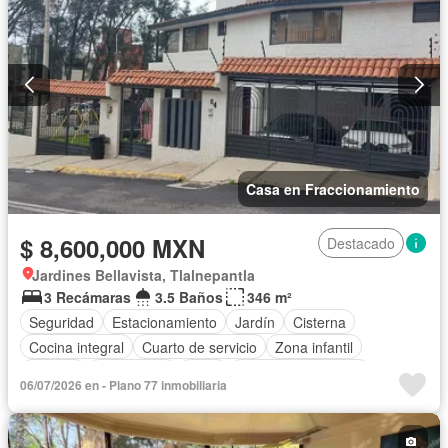
Sala polivalente
Terraza
Vista panorámica
Wifi
Zonas verdes
Casa en Fraccionamiento
$ 8,600,000 MXN
Destacado
Jardines Bellavista, Tlalnepantla
3 Recámaras
3.5 Baños
346 m²
Seguridad
Estacionamiento
Jardín
Cisterna
Cocina integral
Cuarto de servicio
Zona infantil
Bodega
Electricidad
Agua
Cuarto de Limpieza
06/07/2026 en - Plano 77 inmobiliaria
Despacho
Recámara con closet
Caseta de vigilancia
Sin amueblar