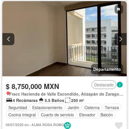
Departamento
$ 8,750,000 MXN
Destacado
Fracc Hacienda de Valle Escondido, Atizapán de Zaragoza
4 Recámaras
5.5 Baños
250 m²
Seguridad
Estacionamiento
Jardín
Cisterna
Terraza
Cocina integral
Cuarto de servicio
Elevador
Balcón
Cocina equipada
Internet
Electricidad
Agua
06/07/2026 en - ALMA ROSA ROMO
Cuarto de Limpieza
Zonas verdes
Recámara con closet