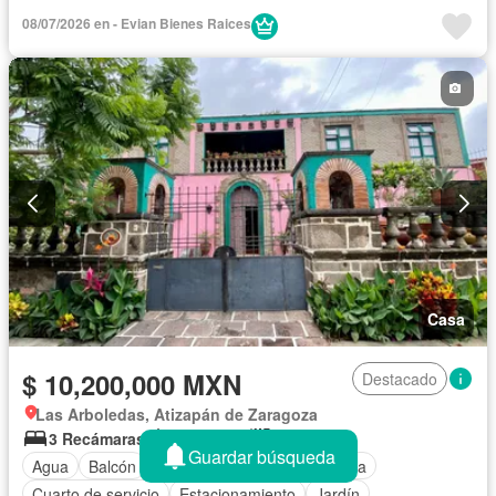
Vista panorámica
Sin amueblar
08/07/2026 en - Evian Bienes Raices
Casa
$ 10,200,000 MXN
Destacado
Las Arboledas, Atizapán de Zaragoza
3 Recámaras
4.5 Baños
322 m²
Guardar búsqueda
Agua
Balcón
Chimenea
Cocina equipada
Cuarto de servicio
Estacionamiento
Jardín