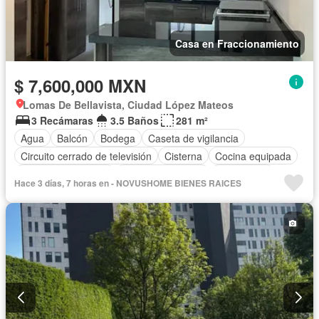
Casa en Fraccionamiento
$ 7,600,000 MXN
Lomas De Bellavista, Ciudad López Mateos
3 Recámaras
3.5 Baños
281 m²
Agua
Balcón
Bodega
Caseta de vigilancia
Circuito cerrado de televisión
Cisterna
Cocina equipada
Cuarto de Limpieza
Cuarto de servicio
Electricidad
Hace 3 días, 7 horas en - NOVUSHOME BIENES RAICES
Estacionamiento
Internet
Recámara con closet
Seguridad
Terraza
Vista panorámica
Wifi
Zonas verdes