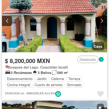
Casa
$ 8,200,000 MXN
Destacado
Bosques del Lago, Cuautitlán Izcalli
3 Recámaras
3 Baños
580 m²
Estacionamiento
Jardín
Cisterna
Terraza
Cocina integral
Cuarto de servicio
Gimnasio
Cocina equipada
Electricidad
Jacuzzi
Agua
25/06/2026 en - INMUEBLES ALCAVI
Cuarto de Limpieza
Asador
Chimenea
Despacho
Recámara con closet
Conserje
Sin amueblar