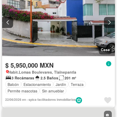
Zonas verdes
Despacho
Vista panorámica
Recámara con closet
Caseta de vigilancia
Sauna
Conserje
Wifi
Aire acondicionado
Permite niños
Solo familias
Casa
$ 5,950,000 MXN
Habit.Lomas Boulevares, Tlalnepantla
3 Recámaras
2.5 Baños
201 m²
Balcón
Estacionamiento
Jardín
Terraza
Permite mascotas
Sin amueblar
22/06/2026 en - spica facilitadores inmobiliarios