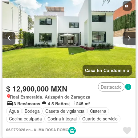
Casa En Condominio
$ 12,900,000 MXN
Destacado
Real Esmeralda, Atizapán de Zaragoza
3 Recámaras
4.5 Baños
245 m²
Agua
Bodega
Caseta de vigilancia
Cisterna
Cocina equipada
Cocina integral
Cuarto de servicio
Electricidad
Estacionamiento
Jardín
06/07/2026 en - ALMA ROSA ROMO
Recámara con closet
Seguridad
Sin amueblar