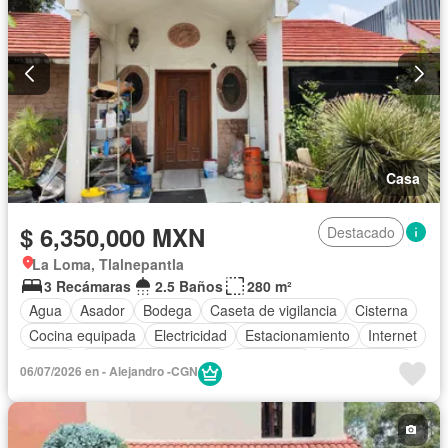
Casa
$ 6,350,000 MXN
Destacado
La Loma, Tlalnepantla
3 Recámaras
2.5 Baños
280 m²
Agua
Asador
Bodega
Caseta de vigilancia
Cisterna
Cocina equipada
Electricidad
Estacionamiento
Internet
Jardín
Recámara con closet
Seguridad
Sin amueblar
06/07/2026 en - Alejandro -CGN