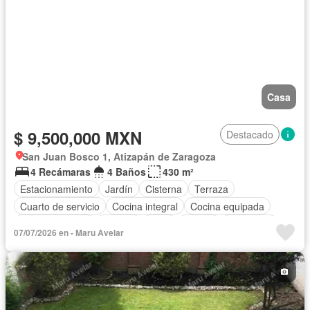
Casa
$ 9,500,000 MXN
Destacado
San Juan Bosco 1, Atizapán de Zaragoza
4 Recámaras
4 Baños
430 m²
Estacionamiento
Jardín
Cisterna
Terraza
Cuarto de servicio
Cocina integral
Cocina equipada
Sala polivalente
Bodega
Agua
Asador
Chimenea
07/07/2026 en - Maru Avelar
Zonas verdes
Despacho
Recámara con closet
Conserje
Jacuzzi
Seguridad
Internet
Electricidad
Cuarto de Limpieza