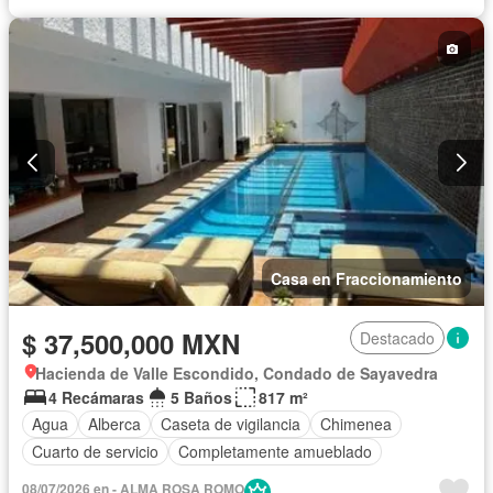
Caseta de vigilancia
Sin amueblar
Casa en Fraccionamiento
$ 37,500,000 MXN
Destacado
Hacienda de Valle Escondido, Condado de Sayavedra
4 Recámaras
5 Baños
817 m²
Agua
Alberca
Caseta de vigilancia
Chimenea
Cuarto de servicio
Completamente amueblado
08/07/2026 en - ALMA ROSA ROMO