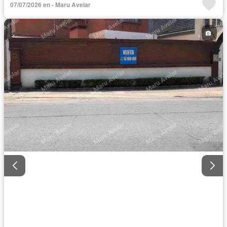
07/07/2026 en - Maru Avelar
Cuarto de servicio
Electricidad
Estacionamiento
Internet
Jardín
Despacho
Recámara con closet
Sala polivalente
Seguridad
Televisión por cable
Zonas verdes