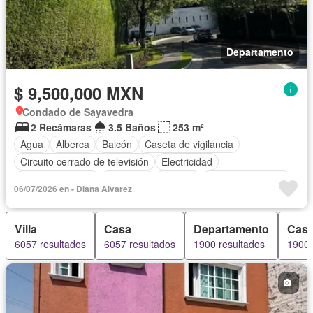
Departamento
$ 9,500,000 MXN
Condado de Sayavedra
2 Recámaras
3.5 Baños
253 m²
Agua
Alberca
Balcón
Caseta de vigilancia
Circuito cerrado de televisión
Electricidad
Estacionamiento
Gimnasio
Internet
Vista panorámica
06/07/2026 en - Diana Alvarez
Wifi
Sin amueblar
Villa
Casa
Departamento
Casa
6057 resultados
6057 resultados
1900 resultados
1900 