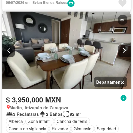
06/07/2026 en - Evian Bienes Raices
Despacho
Sala polivalente
Seguridad
Zonas verdes
Sin amueblar
Departamento
$ 3,950,000 MXN
Madín, Atizapán de Zaragoza
3 Recámaras
2 Baños
92 m²
Alberca
Zona infantil
Cancha de tenis
Caseta de vigilancia
Elevador
Gimnasio
Seguridad