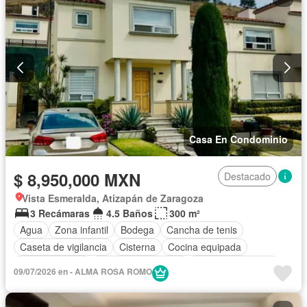
Casa En Condominio
$ 8,950,000 MXN
Destacado
Vista Esmeralda, Atizapán de Zaragoza
3 Recámaras
4.5 Baños
300 m²
Agua
Zona infantil
Bodega
Cancha de tenis
Caseta de vigilancia
Cisterna
Cocina equipada
Cocina integral
Cuarto de Limpieza
Cuarto de servicio
09/07/2026 en - ALMA ROSA ROMO
Estacionamiento
Jardín
Recámara con closet
Seguridad
Wifi
Zonas verdes
Sin amueblar