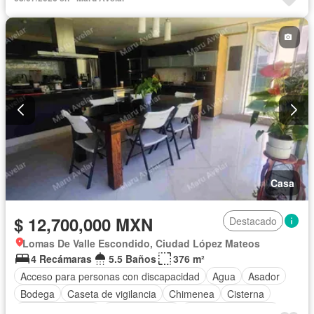
Zonas verdes
Caseta de vigilancia
Recámara con closet
Vista panorámica
Bodega
Balcón
Cocina integral
Seguridad
Asador
Electricidad
Cisterna
Permite mascotas
Permite niños
Parcialmente amueblado
Casa
$ 12,700,000 MXN
Destacado
Lomas De Valle Escondido, Ciudad López Mateos
4 Recámaras
5.5 Baños
376 m²
Acceso para personas con discapacidad
Agua
Asador
Bodega
Caseta de vigilancia
Chimenea
Cisterna
Cocina equipada
Cocina integral
Cuarto de Limpieza