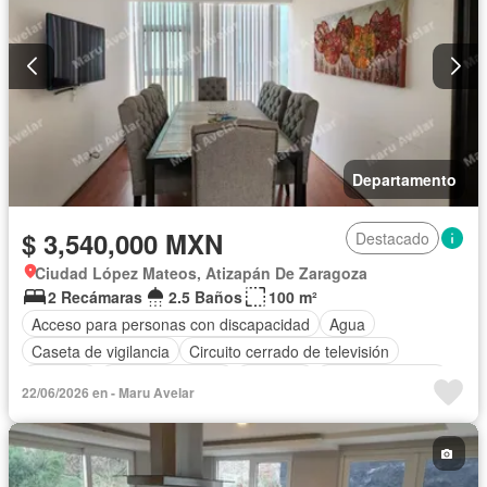
Departamento
$ 3,540,000 MXN
Destacado
Ciudad López Mateos, Atizapán De Zaragoza
2 Recámaras
2.5 Baños
100 m²
Acceso para personas con discapacidad
Agua
Caseta de vigilancia
Circuito cerrado de televisión
Cisterna
Cocina equipada
Elevador
Estacionamiento
22/06/2026 en - Maru Avelar
Internet
Recámara con closet
Seguridad
Wifi
Zonas verdes