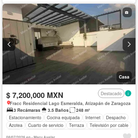
Casa
$ 7,200,000 MXN
Destacado
Fracc Residencial Lago Esmeralda, Atizapán de Zaragoza
3 Recámaras
3.5 Baños
248 m²
Estacionamiento
Cocina equipada
Internet
Despacho
Azotea
Cuarto de servicio
Terraza
Televisión por cable
Agua
Calefacción
Cuarto de Limpieza
Gas natural
08/07/2026 en - Maru Avelar