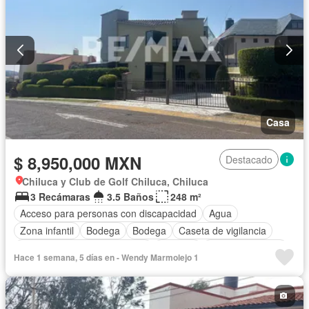
Casa
$ 8,950,000 MXN
Destacado
Chiluca y Club de Golf Chiluca, Chiluca
3 Recámaras
3.5 Baños
248 m²
Acceso para personas con discapacidad
Agua
Zona infantil
Bodega
Bodega
Caseta de vigilancia
Circuito cerrado de televisión
Cisterna
Cocina equipada
Hace 1 semana, 5 días en - Wendy Marmolejo 1
Cocina integral
Cuarto de Limpieza
Cuarto de servicio
Electricidad
Estacionamiento
Gimnasio
Internet
Jardín
Despacho
Recámara con closet