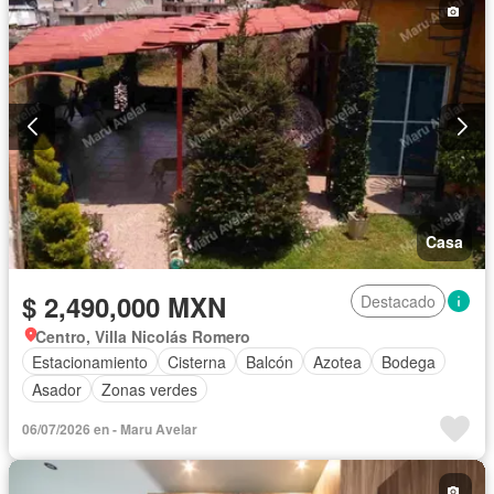
Casa
$ 2,490,000 MXN
Destacado
Centro, Villa Nicolás Romero
Estacionamiento
Cisterna
Balcón
Azotea
Bodega
Asador
Zonas verdes
06/07/2026 en - Maru Avelar