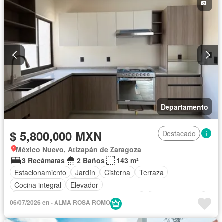
Departamento
$ 5,800,000 MXN
Destacado
México Nuevo, Atizapán de Zaragoza
3 Recámaras
2 Baños
143 m²
Estacionamiento
Jardín
Cisterna
Terraza
Cocina integral
Elevador
Acceso para personas con discapacidad
Cocina equipada
06/07/2026 en - ALMA ROSA ROMO
Sala polivalente
Zonas verdes
Recámara con closet
Sin amueblar