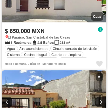
Casa
$ 650,000 MXN
El Paraíso, San Cristóbal de las Casas
3 Recámaras
2.5 Baños
288 m²
Agua
Aire acondicionado
Circuito cerrado de televisión
Cisterna
Cocina integral
Cuarto de Limpieza
Cuarto de servicio
Electricidad
Estacionamiento
Hace 1 semana, 2 días en - Mariana Valencia
Gas natural
Internet
Seguridad
Televisión por cable
Wifi