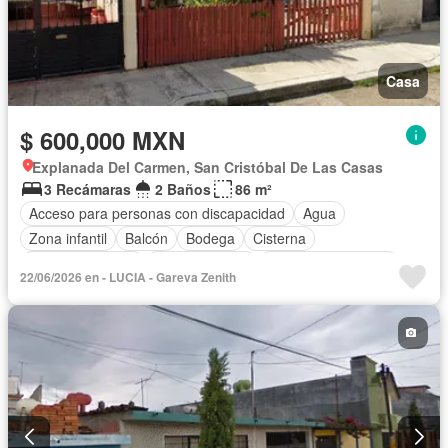
Casa
$ 600,000 MXN
Explanada Del Carmen, San Cristóbal De Las Casas
3 Recámaras
2 Baños
86 m²
Acceso para personas con discapacidad
Agua
Zona infantil
Balcón
Bodega
Cisterna
Cocina equipada
Cocina integral
Cuarto de Limpieza
22/06/2026 en - LUCIA - Gareva Zenith
Cuarto de servicio
Electricidad
Estacionamiento
Gas natural
Gimnasio
Internet
Jardín
Despacho
Seguridad
Televisión por cable
Wifi
Zonas verdes