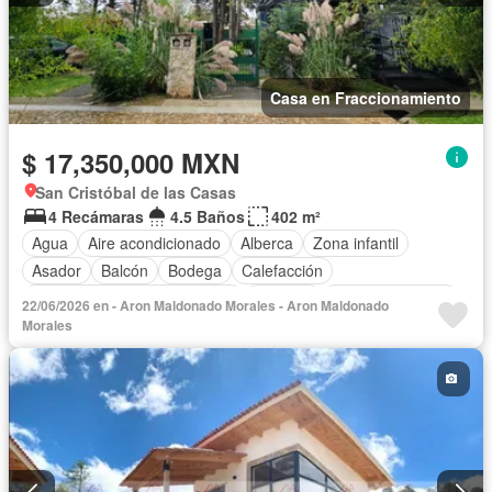
Casa en Fraccionamiento
$ 17,350,000 MXN
San Cristóbal de las Casas
4 Recámaras
4.5 Baños
402 m²
Agua
Aire acondicionado
Alberca
Zona infantil
Asador
Balcón
Bodega
Calefacción
Circuito cerrado de televisión
Cisterna
Cocina equipada
22/06/2026 en - Aron Maldonado Morales - Aron Maldonado
Cocina integral
Cuarto de Limpieza
Cuarto de servicio
Morales
Electricidad
Estacionamiento
Jardín
Recámara con closet
Vista panorámica
Zonas verdes
Sin amueblar