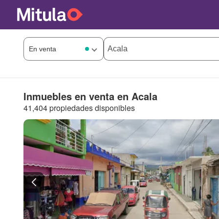
Inmuebles en venta en Acala
41,404 propiedades disponibles