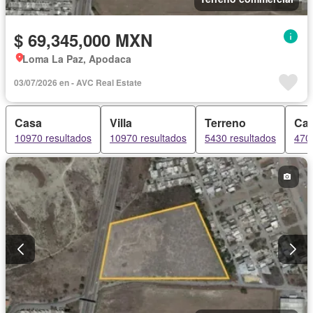
$ 69,345,000 MXN
Loma La Paz, Apodaca
03/07/2026 en - AVC Real Estate
Casa
Villa
Terreno
Cas
10970 resultados
10970 resultados
5430 resultados
470