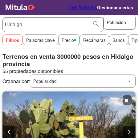
Tus favoritos
Gestionar alertas
Población
Filtros
Palabras clave
Precio
Recámaras
Baños
Tip
Terrenos en venta 3000000 pesos en Hidalgo
provincia
55 propiedades disponibles
Ordenar por:
Popularidad