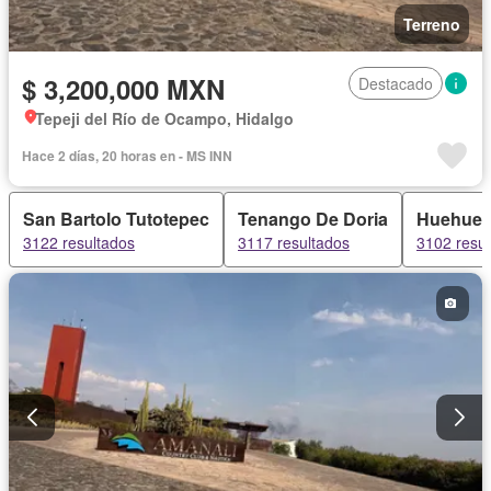
Terreno
$ 3,200,000 MXN
Destacado
Tepeji del Río de Ocampo, Hidalgo
Hace 2 días, 20 horas en - MS INN
San Bartolo Tutotepec
Tenango De Doria
Huehuet
3122 resultados
3117 resultados
3102 resul