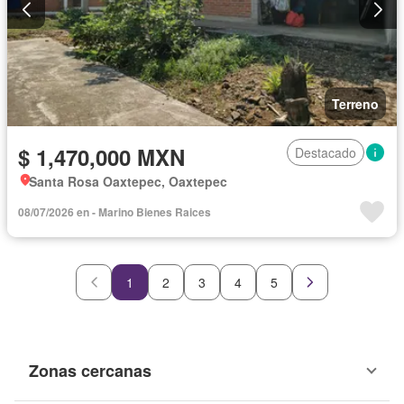
Terreno
$ 1,470,000 MXN
Destacado
Santa Rosa Oaxtepec, Oaxtepec
08/07/2026 en - Marino Bienes Raices
1
2
3
4
5
Zonas cercanas