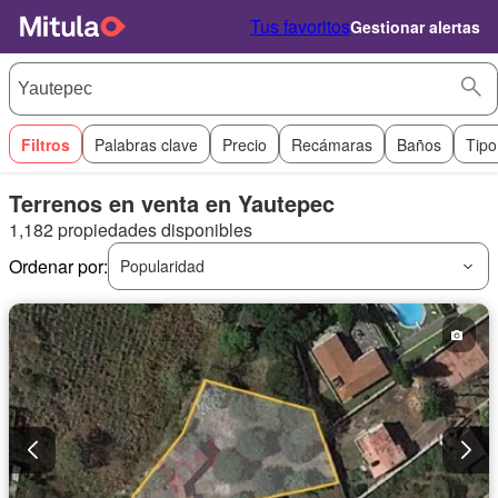
Tus favoritos
Gestionar alertas
Filtros
Palabras clave
Precio
Recámaras
Baños
Tipo
Terrenos en venta en Yautepec
1,182 propiedades disponibles
Ordenar por:
Popularidad