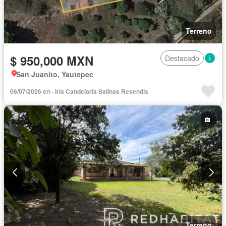
Terreno
$ 950,000 MXN
Destacado
San Juanito, Yautepec
06/07/2026 en - Iria Candelaria Salinas Resendis
Terreno