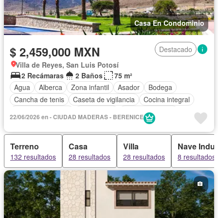
Casa En Condominio
$ 2,459,000 MXN
Destacado
Villa de Reyes, San Luis Potosí
2 Recámaras
2 Baños
75 m²
Agua
Alberca
Zona infantil
Asador
Bodega
Cancha de tenis
Caseta de vigilancia
Cocina integral
Cuarto de servicio
Electricidad
Estacionamiento
22/06/2026 en - CIUDAD MADERAS - BERENICE
Gimnasio
Jardín
Zonas verdes
Sin amueblar
Terreno
Casa
Villa
Nave Indus
132 resultados
28 resultados
28 resultados
8 resultados