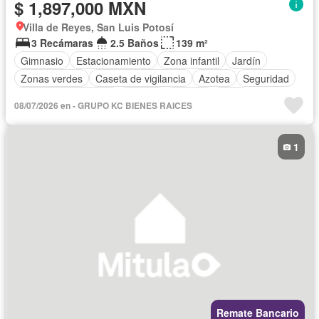
$ 1,897,000 MXN
Villa de Reyes, San Luis Potosí
3 Recámaras
2.5 Baños
139 m²
Gimnasio
Estacionamiento
Zona infantil
Jardín
Zonas verdes
Caseta de vigilancia
Azotea
Seguridad
Puerta de seguridad
Alberca
Terraza
Patio
08/07/2026 en - GRUPO KC BIENES RAICES
Permite mascotas
Sin amueblar
1
Remate Bancario