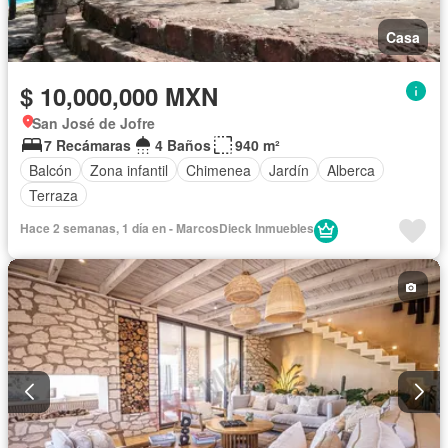
Casa
$ 10,000,000 MXN
San José de Jofre
7 Recámaras
4 Baños
940 m²
Balcón
Zona infantil
Chimenea
Jardín
Alberca
Terraza
Hace 2 semanas, 1 día en - MarcosDieck Inmuebles