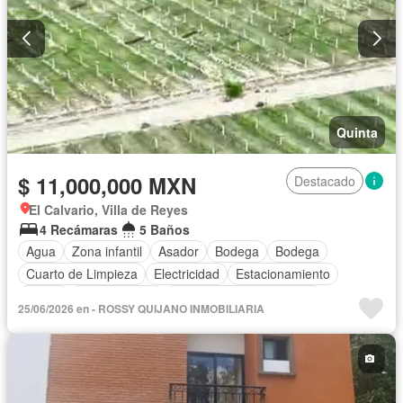
Quinta
$ 11,000,000 MXN
Destacado
El Calvario, Villa de Reyes
4 Recámaras
5 Baños
Agua
Zona infantil
Asador
Bodega
Bodega
Cuarto de Limpieza
Electricidad
Estacionamiento
Jardín
Zonas verdes
Parcialmente amueblado
25/06/2026 en - ROSSY QUIJANO INMOBILIARIA