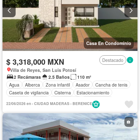
Casa En Condominio
$ 3,318,000 MXN
Destacado
Villa de Reyes, San Luis Potosí
2 Recámaras
2.5 Baños
110 m²
Agua
Alberca
Zona infantil
Asador
Cancha de tenis
Caseta de vigilancia
Cisterna
Estacionamiento
Gimnasio
Jardín
Zonas verdes
Sin amueblar
22/06/2026 en - CIUDAD MADERAS - BERENICE