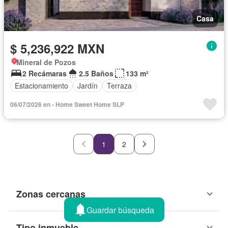
Casa
$ 5,236,922 MXN
Mineral de Pozos
2 Recámaras
2.5 Baños
133 m²
Estacionamiento
Jardín
Terraza
06/07/2026 en - Home Sweet Home SLP
1
2
Zonas cercanas
Guardar búsqueda
Tipo inmueble