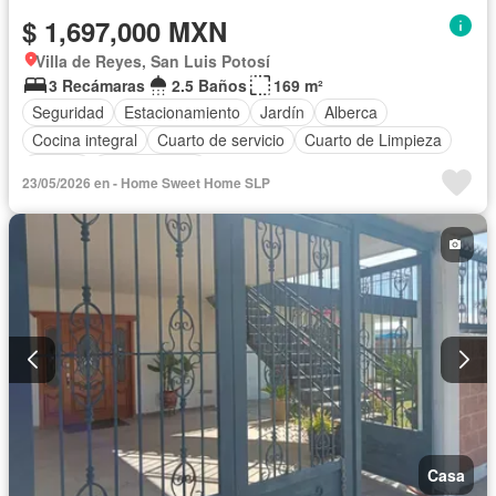
$ 1,697,000 MXN
Villa de Reyes, San Luis Potosí
3 Recámaras
2.5 Baños
169 m²
Seguridad
Estacionamiento
Jardín
Alberca
Cocina integral
Cuarto de servicio
Cuarto de Limpieza
Asador
Zonas verdes
23/05/2026 en - Home Sweet Home SLP
Casa