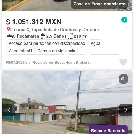
Casa en Fraccionamiento
$ 1,051,312 MXN
Colonia 3, Tapachula de Córdova y Ordóñez
3 Recámaras
2.5 Baños
210 m²
Acceso para personas con discapacidad
Agua
Zona infantil
Caseta de vigilancia
Circuito cerrado de televisión
Cisterna
Cocina integral
08/07/2026 en - Rocio Verde-BusvaHomeBrokers.
Cuarto de Limpieza
Cuarto de servicio
Electricidad
Estacionamiento
Gas natural
Internet
Despacho
Recámara con closet
Azotea
Seguridad
Televisión por cable
Vista panorámica
Wifi
Zonas verdes
Sin amueblar
Remate Bancario