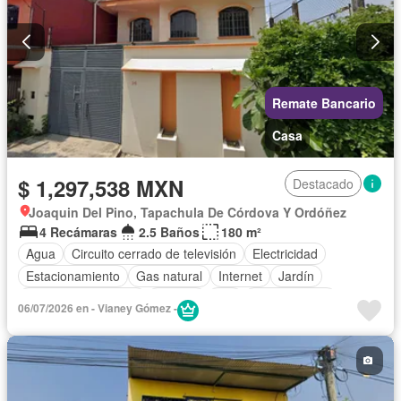
Remate Bancario
Casa
$ 1,297,538 MXN
Destacado
Joaquin Del Pino, Tapachula De Córdova Y Ordóñez
4 Recámaras
2.5 Baños
180 m²
Agua
Circuito cerrado de televisión
Electricidad
Estacionamiento
Gas natural
Internet
Jardín
Televisión por cable
Terraza
Wifi
Zonas verdes
06/07/2026 en - Vianey Gómez -
Sin amueblar