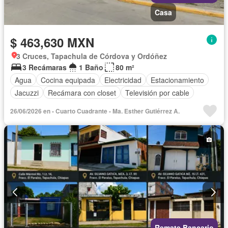
Casa
$ 463,630 MXN
3 Cruces, Tapachula de Córdova y Ordóñez
3 Recámaras
1 Baño
80 m²
Agua
Cocina equipada
Electricidad
Estacionamiento
Jacuzzi
Recámara con closet
Televisión por cable
26/06/2026 en - Cuarto Cuadrante - Ma. Esther Gutiérrez A.
Remate Bancario