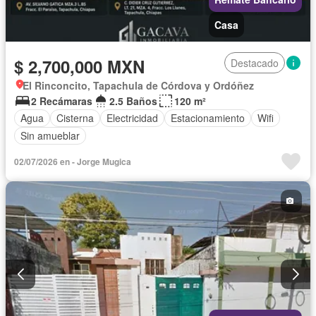
Casa
$ 2,700,000 MXN
Destacado
El Rinconcito, Tapachula de Córdova y Ordóñez
2 Recámaras
2.5 Baños
120 m²
Agua
Cisterna
Electricidad
Estacionamiento
Wifi
Sin amueblar
02/07/2026 en - Jorge Mugica