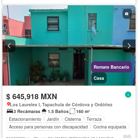
Internet
Electricidad
Agua
Cuarto de Limpieza
Televisión por cable
Zonas verdes
Vista panorámica
Recámara con closet
Sin amueblar
Remate Bancario
Casa
$ 645,918 MXN
Los Laureles I, Tapachula de Córdova y Ordóñez
3 Recámaras
1.5 Baños
160 m²
Estacionamiento
Jardín
Cisterna
Terraza
Acceso para personas con discapacidad
Cocina equipada
Internet
Electricidad
Agua
Cuarto de Limpieza