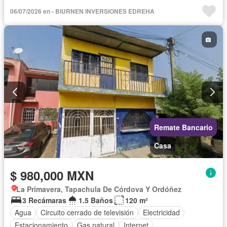
06/07/2026 en - BIURNEN INVERSIONES EDREHA
Remate Bancario
Casa
$ 980,000 MXN
La Primavera, Tapachula De Córdova Y Ordóñez
3 Recámaras
1.5 Baños
120 m²
Agua
Circuito cerrado de televisión
Electricidad
Estacionamiento
Gas natural
Internet