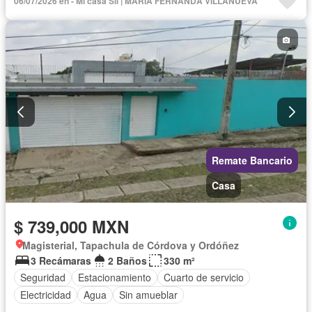
06/07/2026 en - Mi casa Sii | MARIA FERNANDA VILLANUEVA
Televisión por cable
Zonas verdes
Vista panorámica
Recámara con closet
Remate Bancario
Casa
$ 739,000 MXN
Magisterial, Tapachula de Córdova y Ordóñez
3 Recámaras
2 Baños
330 m²
Seguridad
Estacionamiento
Cuarto de servicio
Electricidad
Agua
Sin amueblar