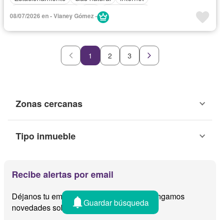
Televisión por cable
Wifi
Sin amueblar
08/07/2026 en - Vianey Gómez -
1
2
3
Zonas cercanas
Tipo inmueble
Recibe alertas por email
Déjanos tu email y te avisamos cuando tengamos
Guardar búsqueda
novedades sobre