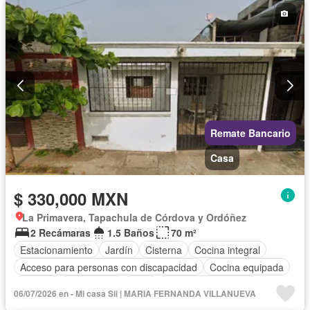
Remate Bancario
Casa
$ 330,000 MXN
La Primavera, Tapachula de Córdova y Ordóñez
2 Recámaras
1.5 Baños
70 m²
Estacionamiento
Jardín
Cisterna
Cocina integral
Acceso para personas con discapacidad
Cocina equipada
Internet
Electricidad
Agua
Televisión por cable
06/07/2026 en - Mi casa Sii | MARIA FERNANDA VILLANUEVA
Zonas verdes
Vista panorámica
Recámara con closet