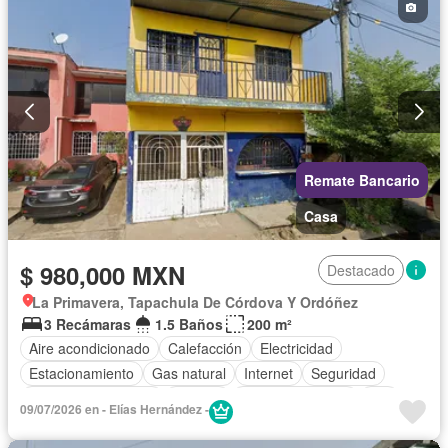
Remate Bancario
Casa
$ 980,000 MXN
Destacado
La Primavera, Tapachula De Córdova Y Ordóñez
3 Recámaras
1.5 Baños
200 m²
Aire acondicionado
Calefacción
Electricidad
Estacionamiento
Gas natural
Internet
Seguridad
Televisión por cable
Terraza
Vista panorámica
Wifi
09/07/2026 en - Elías Hernández -
Zonas verdes
Sin amueblar