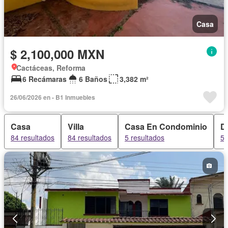
Casa
$ 2,100,000 MXN
Cactáceas, Reforma
6 Recámaras
6 Baños
3,382 m²
26/06/2026 en - B1 Inmuebles
Casa
Villa
Casa En Condominio
D
84 resultados
84 resultados
5 resultados
5 