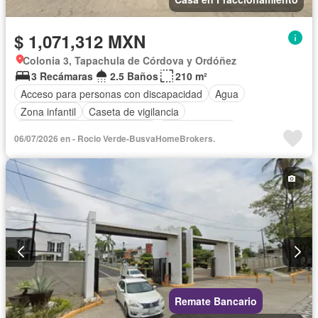
$ 1,071,312 MXN
Colonia 3, Tapachula de Córdova y Ordóñez
3 Recámaras
2.5 Baños
210 m²
Acceso para personas con discapacidad
Agua
Zona infantil
Caseta de vigilancia
Circuito cerrado de televisión
Cocina integral
06/07/2026 en - Rocio Verde-BusvaHomeBrokers.
Cuarto de Limpieza
Cuarto de servicio
Electricidad
Estacionamiento
Gas natural
Internet
Jardín
Despacho
Recámara con closet
Seguridad
Televisión por cable
Vista panorámica
Wifi
Zonas verdes
Sin amueblar
Remate Bancario