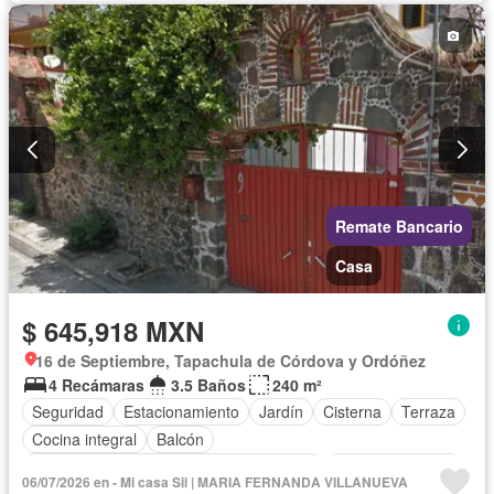
Sin amueblar
Remate Bancario
Casa
$ 645,918 MXN
16 de Septiembre, Tapachula de Córdova y Ordóñez
4 Recámaras
3.5 Baños
240 m²
Seguridad
Estacionamiento
Jardín
Cisterna
Terraza
Cocina integral
Balcón
Acceso para personas con discapacidad
Cocina equipada
06/07/2026 en - Mi casa Sii | MARIA FERNANDA VILLANUEVA