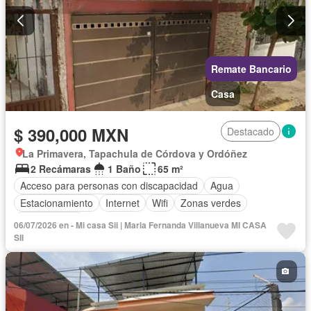
Remate Bancario
Casa
$ 390,000 MXN
Destacado
La Primavera, Tapachula de Córdova y Ordóñez
2 Recámaras
1 Baño
65 m²
Acceso para personas con discapacidad
Agua
Estacionamiento
Internet
Wifi
Zonas verdes
Sin amueblar
06/07/2026 en - Mi casa Sii | Maria Fernanda Villanueva MI CASA
SII