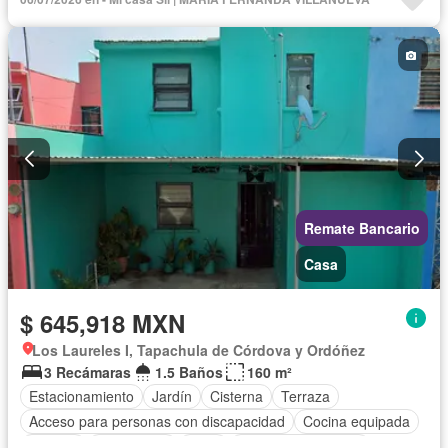
Internet
Electricidad
Agua
Cuarto de Limpieza
Televisión por cable
Zonas verdes
Vista panorámica
Recámara con closet
Sin amueblar
Remate Bancario
Casa
$ 645,918 MXN
Los Laureles I, Tapachula de Córdova y Ordóñez
3 Recámaras
1.5 Baños
160 m²
Estacionamiento
Jardín
Cisterna
Terraza
Acceso para personas con discapacidad
Cocina equipada
Internet
Electricidad
Agua
Cuarto de Limpieza