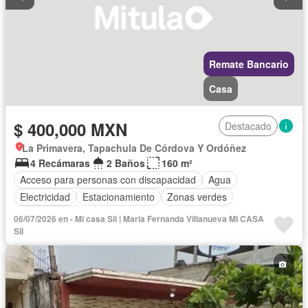
Remate Bancario
Casa
$ 400,000 MXN
Destacado
La Primavera, Tapachula De Córdova Y Ordóñez
4 Recámaras
2 Baños
160 m²
Acceso para personas con discapacidad
Agua
Electricidad
Estacionamiento
Zonas verdes
Sin amueblar
06/07/2026 en - Mi casa Sii | Maria Fernanda Villanueva MI CASA
SII