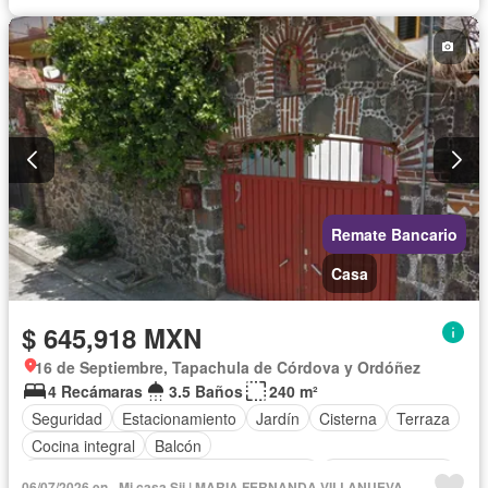
Remate Bancario
Casa
$ 645,918 MXN
16 de Septiembre, Tapachula de Córdova y Ordóñez
4 Recámaras
3.5 Baños
240 m²
Seguridad
Estacionamiento
Jardín
Cisterna
Terraza
Cocina integral
Balcón
Acceso para personas con discapacidad
Cocina equipada
06/07/2026 en - Mi casa Sii | MARIA FERNANDA VILLANUEVA