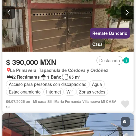
Remate Bancario
Casa
$ 390,000 MXN
Destacado
La Primavera, Tapachula de Córdova y Ordóñez
2 Recámaras
1 Baño
65 m²
Acceso para personas con discapacidad
Agua
Estacionamiento
Internet
Wifi
Zonas verdes
Sin amueblar
06/07/2026 en - Mi casa Sii | Maria Fernanda Villanueva MI CASA
SII