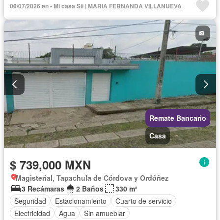
06/07/2026 en - Mi casa Sii | MARIA FERNANDA VILLANUEVA
Televisión por cable
Zonas verdes
Vista panorámica
Recámara con closet
Remate Bancario
Casa
$ 739,000 MXN
Magisterial, Tapachula de Córdova y Ordóñez
3 Recámaras
2 Baños
330 m²
Seguridad
Estacionamiento
Cuarto de servicio
Electricidad
Agua
Sin amueblar