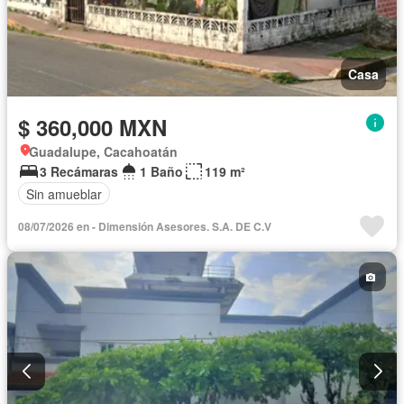
Casa
$ 360,000 MXN
Guadalupe, Cacahoatán
3 Recámaras
1 Baño
119 m²
Sin amueblar
08/07/2026 en - Dimensión Asesores. S.A. DE C.V