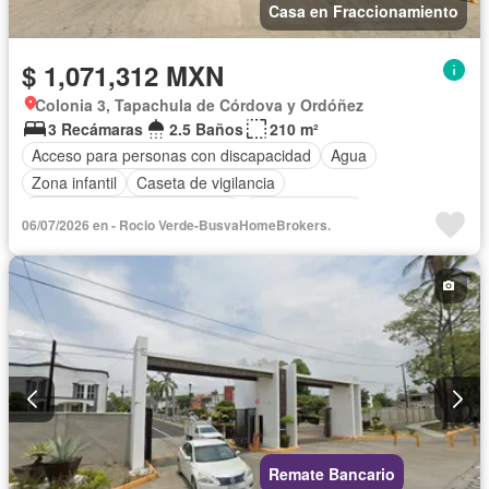
Casa en Fraccionamiento
$ 1,071,312 MXN
Colonia 3, Tapachula de Córdova y Ordóñez
3 Recámaras
2.5 Baños
210 m²
Acceso para personas con discapacidad
Agua
Zona infantil
Caseta de vigilancia
Circuito cerrado de televisión
Cocina integral
06/07/2026 en - Rocio Verde-BusvaHomeBrokers.
Cuarto de Limpieza
Cuarto de servicio
Electricidad
Estacionamiento
Gas natural
Internet
Jardín
Despacho
Recámara con closet
Seguridad
Televisión por cable
Vista panorámica
Wifi
Zonas verdes
Sin amueblar
Remate Bancario