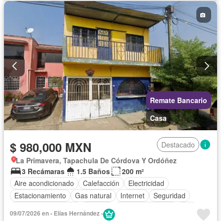
Sin amueblar
Remate Bancario
Casa
$ 980,000 MXN
Destacado
La Primavera, Tapachula De Córdova Y Ordóñez
3 Recámaras
1.5 Baños
200 m²
Aire acondicionado
Calefacción
Electricidad
Estacionamiento
Gas natural
Internet
Seguridad
Televisión por cable
Terraza
Vista panorámica
Wifi
09/07/2026 en - Elías Hernández -
Zonas verdes
Sin amueblar