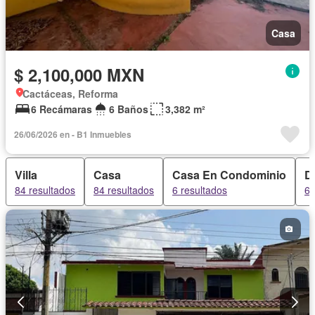
Casa
$ 2,100,000 MXN
Cactáceas, Reforma
6 Recámaras
6 Baños
3,382 m²
26/06/2026 en - B1 Inmuebles
Villa
Casa
Casa En Condominio
D
84 resultados
84 resultados
6 resultados
6 