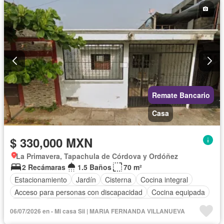
Remate Bancario
Casa
$ 330,000 MXN
La Primavera, Tapachula de Córdova y Ordóñez
2 Recámaras
1.5 Baños
70 m²
Estacionamiento
Jardín
Cisterna
Cocina integral
Acceso para personas con discapacidad
Cocina equipada
Internet
Electricidad
Agua
Televisión por cable
06/07/2026 en - Mi casa Sii | MARIA FERNANDA VILLANUEVA
Zonas verdes
Vista panorámica
Recámara con closet