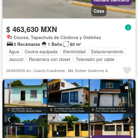
Casa
$ 463,630 MXN
3 Cruces, Tapachula de Córdova y Ordóñez
3 Recámaras
1 Baño
80 m²
Agua
Cocina equipada
Electricidad
Estacionamiento
Jacuzzi
Recámara con closet
Televisión por cable
26/06/2026 en - Cuarto Cuadrante - Ma. Esther Gutiérrez A.