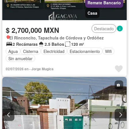
Remate Bancario
Casa
$ 2,700,000 MXN
Destacado
El Rinconcito, Tapachula de Córdova y Ordóñez
2 Recámaras
2.5 Baños
120 m²
Agua
Cisterna
Electricidad
Estacionamiento
Wifi
Sin amueblar
02/07/2026 en - Jorge Mugica