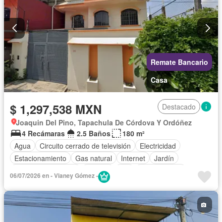
Remate Bancario
Casa
$ 1,297,538 MXN
Destacado
Joaquin Del Pino, Tapachula De Córdova Y Ordóñez
4 Recámaras
2.5 Baños
180 m²
Agua
Circuito cerrado de televisión
Electricidad
Estacionamiento
Gas natural
Internet
Jardín
Televisión por cable
Terraza
Wifi
Zonas verdes
06/07/2026 en - Vianey Gómez -
Sin amueblar