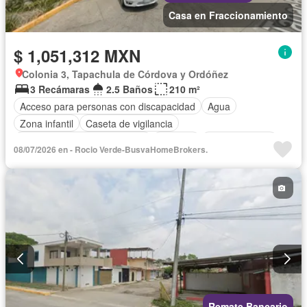
Casa en Fraccionamiento
$ 1,051,312 MXN
Colonia 3, Tapachula de Córdova y Ordóñez
3 Recámaras
2.5 Baños
210 m²
Acceso para personas con discapacidad
Agua
Zona infantil
Caseta de vigilancia
Circuito cerrado de televisión
Cisterna
Cocina integral
08/07/2026 en - Rocio Verde-BusvaHomeBrokers.
Cuarto de Limpieza
Cuarto de servicio
Electricidad
Estacionamiento
Gas natural
Internet
Despacho
Recámara con closet
Azotea
Seguridad
Televisión por cable
Vista panorámica
Wifi
Zonas verdes
Sin amueblar
Remate Bancario