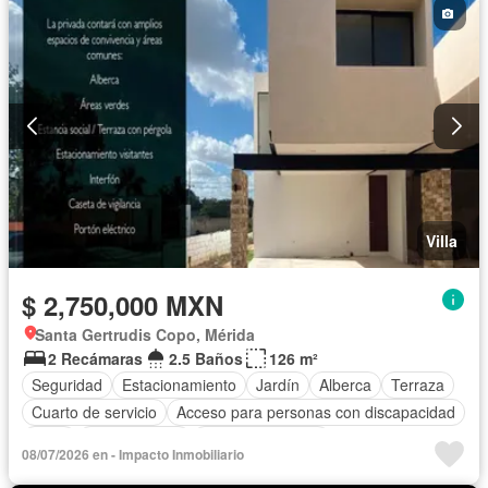
Villa
$ 2,750,000 MXN
Santa Gertrudis Copo, Mérida
2 Recámaras
2.5 Baños
126 m²
Seguridad
Estacionamiento
Jardín
Alberca
Terraza
Cuarto de servicio
Acceso para personas con discapacidad
Agua
Zonas verdes
Vista panorámica
08/07/2026 en - Impacto Inmobiliario
Caseta de vigilancia
Sin amueblar