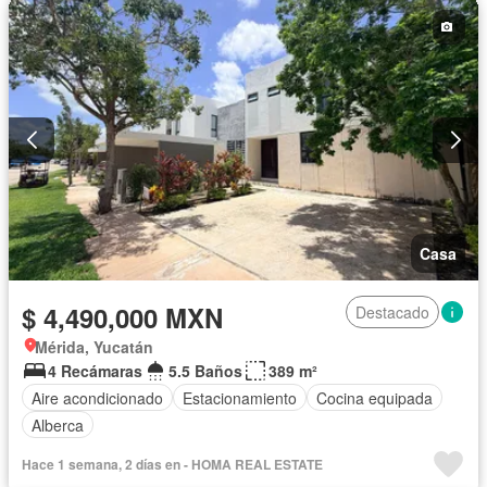
Casa
$ 4,490,000 MXN
Destacado
Mérida, Yucatán
4 Recámaras
5.5 Baños
389 m²
Aire acondicionado
Estacionamiento
Cocina equipada
Alberca
Hace 1 semana, 2 días en - HOMA REAL ESTATE