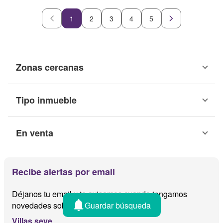
1
2
3
4
5
Zonas cercanas
Tipo inmueble
En venta
Recibe alertas por email
Déjanos tu email y te avisamos cuando tengamos
Guardar búsqueda
novedades sobre
Villas seye