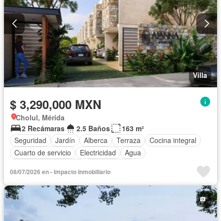
Villa
$ 3,290,000 MXN
Cholul, Mérida
2 Recámaras
2.5 Baños
163 m²
Seguridad
Jardín
Alberca
Terraza
Cocina integral
Cuarto de servicio
Electricidad
Agua
Recámara con closet
Sin amueblar
08/07/2026 en - Impacto Inmobiliario