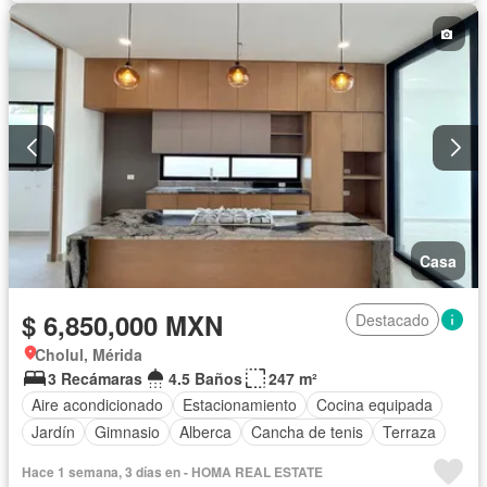
Casa
$ 6,850,000 MXN
Destacado
Cholul, Mérida
3 Recámaras
4.5 Baños
247 m²
Aire acondicionado
Estacionamiento
Cocina equipada
Jardín
Gimnasio
Alberca
Cancha de tenis
Terraza
Hace 1 semana, 3 días en - HOMA REAL ESTATE