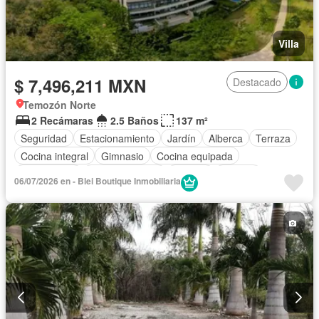
Villa
$ 7,496,211 MXN
Destacado
Temozón Norte
2 Recámaras
2.5 Baños
137 m²
Seguridad
Estacionamiento
Jardín
Alberca
Terraza
Cocina integral
Gimnasio
Cocina equipada
Zona infantil
Sala polivalente
Internet
Bodega
06/07/2026 en - Blei Boutique Inmobiliaria
Circuito cerrado de televisión
Electricidad
Agua
Cancha de tenis
Vista panorámica
Recámara con closet
Caseta de vigilancia
Sin amueblar