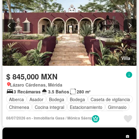
Villa
$ 845,000 MXN
Lázaro Cárdenas, Mérida
3 Recámaras
3.5 Baños
280 m²
Alberca
Asador
Bodega
Bodega
Caseta de vigilancia
Chimenea
Cocina integral
Estacionamiento
Gimnasio
Jacuzzi
Jardín
Sala polivalente
Sauna
Seguridad
08/07/2026 en - Inmobiliaria Gasa / Mónica Sáenz
Terraza
Vista panorámica
Zonas verdes