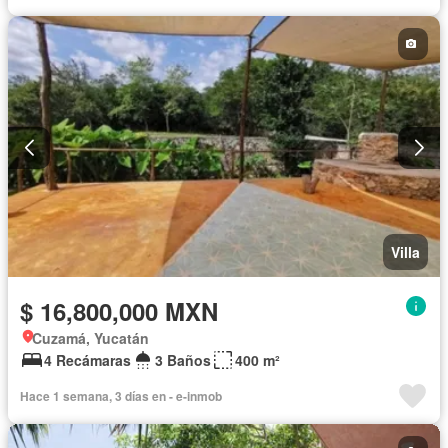
Villa
$ 16,800,000 MXN
Cuzamá, Yucatán
4 Recámaras
3 Baños
400 m²
Hace 1 semana, 3 días en - e-inmob