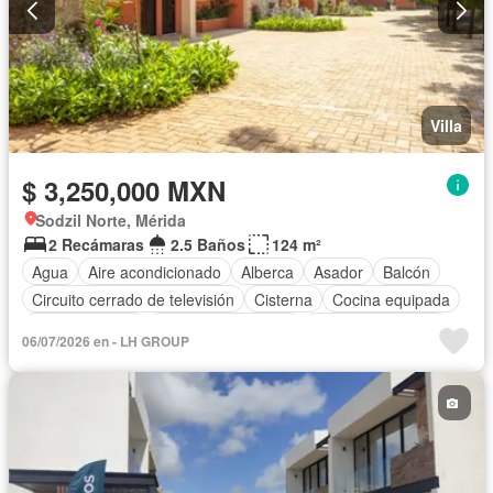
Villa
$ 3,250,000 MXN
Sodzil Norte, Mérida
2 Recámaras
2.5 Baños
124 m²
Agua
Aire acondicionado
Alberca
Asador
Balcón
Circuito cerrado de televisión
Cisterna
Cocina equipada
Cocina integral
Cuarto de Limpieza
Cuarto de servicio
06/07/2026 en - LH GROUP
Electricidad
Estacionamiento
Internet
Jardín
Recámara con closet
Seguridad
Televisión por cable
Terraza
Wifi
Zonas verdes
Completamente amueblado