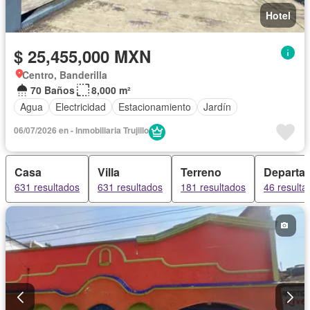
Hotel
$ 25,455,000 MXN
Centro, Banderilla
70 Baños
8,000 m²
Agua
Electricidad
Estacionamiento
Jardín
06/07/2026 en - Inmobiliaria Trujillo
Casa
Villa
Terreno
Departa
631 resultados
631 resultados
181 resultados
46 resulta