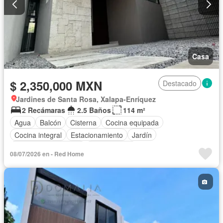
Casa
$ 2,350,000 MXN
Destacado
Jardines de Santa Rosa, Xalapa-Enríquez
2 Recámaras
2.5 Baños
114 m²
Agua
Balcón
Cisterna
Cocina equipada
Cocina integral
Estacionamiento
Jardín
Recámara con closet
Sin amueblar
08/07/2026 en - Red Home