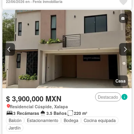
22/06/2026 en - Fenix Inmobiliaria
Casa
$ 3,900,000 MXN
Destacado
Residencial Cúspide, Xalapa
3 Recámaras
3.5 Baños
220 m²
Balcón
Estacionamiento
Bodega
Cocina equipada
Jardín