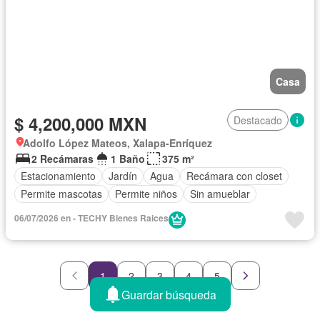
Casa
$ 4,200,000 MXN
Destacado
Adolfo López Mateos, Xalapa-Enríquez
2 Recámaras
1 Baño
375 m²
Estacionamiento
Jardín
Agua
Recámara con closet
Permite mascotas
Permite niños
Sin amueblar
06/07/2026 en - TECHY Bienes Raices
1
2
3
4
5
Guardar búsqueda