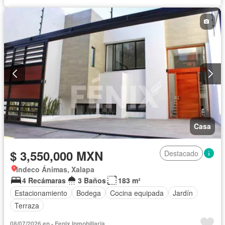
Casa
$ 3,550,000 MXN
Destacado
Indeco Ánimas, Xalapa
4 Recámaras
3 Baños
183 m²
Estacionamiento
Bodega
Cocina equipada
Jardín
Terraza
08/07/2026 en - Fenix Inmobiliaria