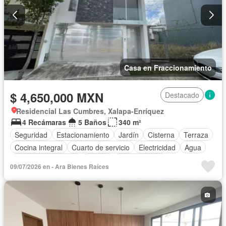
Casa en Fraccionamiento
$ 4,650,000 MXN
Destacado
Residencial Las Cumbres, Xalapa-Enríquez
4 Recámaras
5 Baños
340 m²
Seguridad
Estacionamiento
Jardín
Cisterna
Terraza
Cocina integral
Cuarto de servicio
Electricidad
Agua
Cuarto de Limpieza
Asador
Zonas verdes
09/07/2026 en - Ara Bienes Raíces
Recámara con closet
Conserje
Sin amueblar