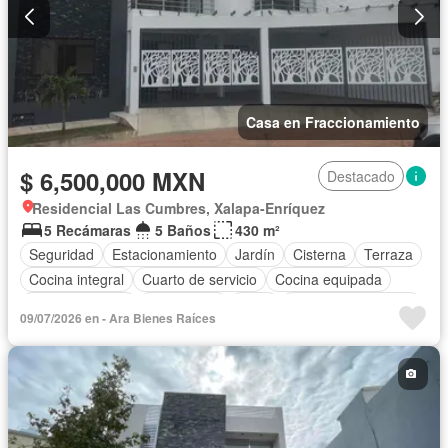
Casa en Fraccionamiento
$ 6,500,000 MXN
Destacado
Residencial Las Cumbres, Xalapa-Enríquez
5 Recámaras
5 Baños
430 m²
Seguridad
Estacionamiento
Jardín
Cisterna
Terraza
Cocina integral
Cuarto de servicio
Cocina equipada
Sala polivalente
Electricidad
Agua
Cuarto de Limpieza
09/07/2026 en - Ara Bienes Raíces
Asador
Zonas verdes
Recámara con closet
Caseta de vigilancia
Conserje
Zona infantil
Sin amueblar