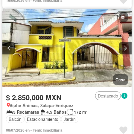
16/06/2026 en - Fenix Inmobiliaria
Casa
$ 2,850,000 MXN
Destacado
Siphe Ánimas, Xalapa-Enríquez
3 Recámaras
4.5 Baños
172 m²
Balcón
Estacionamiento
Jardín
08/07/2026 en - Fenix Inmobiliaria