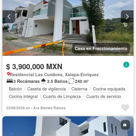
Casa en Fraccionamiento
$ 3,900,000 MXN
Residencial Las Cumbres, Xalapa-Enríquez
3 Recámaras
3.5 Baños
240 m²
Balcón
Caseta de vigilancia
Cisterna
Cocina equipada
Cocina integral
Cuarto de Limpieza
Cuarto de servicio
Electricidad
Estacionamiento
Jardín
22/06/2026 en - Ara Bienes Raíces
Recámara con closet
Vista panorámica
Zonas verdes
Sin amueblar