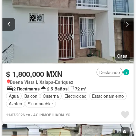
Casa
$ 1,800,000 MXN
Destacado
Buena Vista I, Xalapa-Enríquez
2 Recámaras
2.5 Baños
72 m²
Agua
Balcón
Cisterna
Electricidad
Estacionamiento
Azotea
Sin amueblar
11/07/2026 en - AC INMOBILIARIA YC