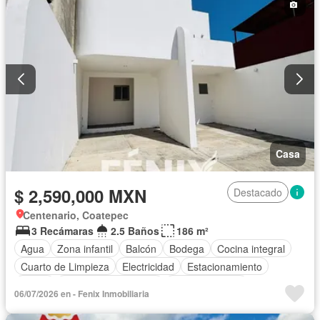
Casa
$ 2,590,000 MXN
Destacado
Centenario, Coatepec
3 Recámaras
2.5 Baños
186 m²
Agua
Zona infantil
Balcón
Bodega
Cocina integral
Cuarto de Limpieza
Electricidad
Estacionamiento
Jardín
Recámara con closet
Sala polivalente
06/07/2026 en - Fenix Inmobiliaria
Sin amueblar