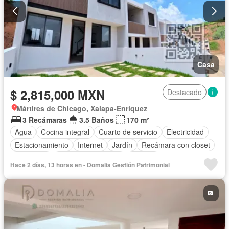
Casa
$ 2,815,000 MXN
Destacado
Mártires de Chicago, Xalapa-Enríquez
3 Recámaras
3.5 Baños
170 m²
Agua
Cocina integral
Cuarto de servicio
Electricidad
Estacionamiento
Internet
Jardín
Recámara con closet
Seguridad
Televisión por cable
Terraza
Hace 2 días, 13 horas en - Domalia Gestión Patrimonial
Vista panorámica
Zonas verdes
Sin amueblar