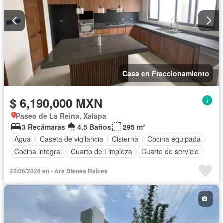
Casa en Fraccionamiento
$ 6,190,000 MXN
Paseo de La Reina, Xalapa
3 Recámaras
4.5 Baños
295 m²
Agua
Caseta de vigilancia
Cisterna
Cocina equipada
Cocina integral
Cuarto de Limpieza
Cuarto de servicio
Electricidad
Estacionamiento
Jardín
22/06/2026 en - Ara Bienes Raíces
Recámara con closet
Azotea
Seguridad
Terraza
Sin amueblar