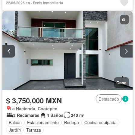
22/06/2026 en - Fenix Inmobiliaria
Casa
$ 3,750,000 MXN
Destacado
La Hacienda, Coatepec
3 Recámaras
4 Baños
240 m²
Balcón
Estacionamiento
Bodega
Cocina equipada
Jardín
Terraza