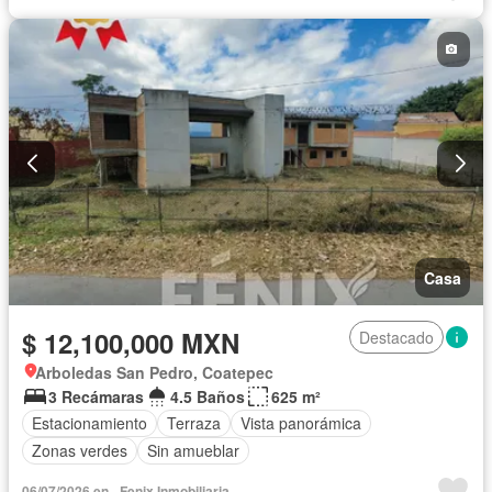
Sin amueblar
Casa
$ 12,100,000 MXN
Destacado
Arboledas San Pedro, Coatepec
3 Recámaras
4.5 Baños
625 m²
Estacionamiento
Terraza
Vista panorámica
Zonas verdes
Sin amueblar
06/07/2026 en - Fenix Inmobiliaria