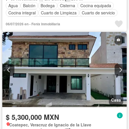
Agua
Balcón
Bodega
Cisterna
Cocina equipada
Cocina integral
Cuarto de Limpieza
Cuarto de servicio
Electricidad
Estacionamiento
Jardín
06/07/2026 en - Fenix Inmobiliaria
Recámara con closet
Azotea
Terraza
Vista panorámica
Sin amueblar
Casa
$ 5,300,000 MXN
Coatepec, Veracruz de Ignacio de la Llave