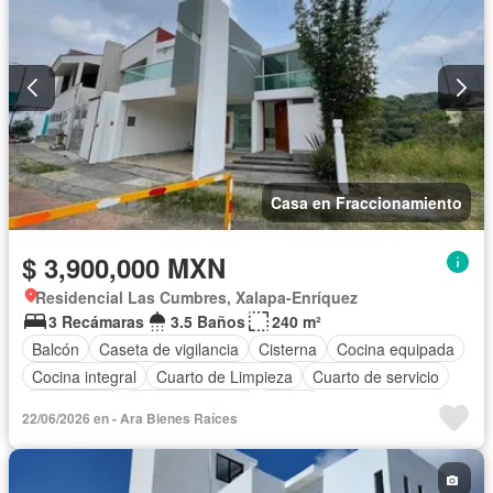
Casa en Fraccionamiento
$ 3,900,000 MXN
Residencial Las Cumbres, Xalapa-Enríquez
3 Recámaras
3.5 Baños
240 m²
Balcón
Caseta de vigilancia
Cisterna
Cocina equipada
Cocina integral
Cuarto de Limpieza
Cuarto de servicio
Electricidad
Estacionamiento
Jardín
22/06/2026 en - Ara Bienes Raíces
Recámara con closet
Vista panorámica
Zonas verdes
Sin amueblar