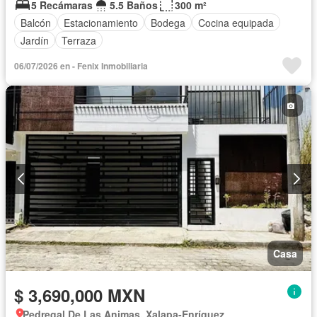
5 Recámaras
5.5 Baños
300 m²
Balcón
Estacionamiento
Bodega
Cocina equipada
Jardín
Terraza
06/07/2026 en - Fenix Inmobiliaria
Casa
$ 3,690,000 MXN
Pedregal De Las Animas, Xalapa-Enríquez