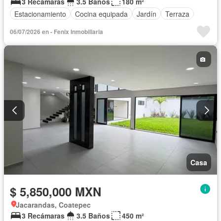
3 Recámaras
3.5 Baños
180 m²
Estacionamiento
Cocina equipada
Jardín
Terraza
06/07/2026 en - Fenix Inmobiliaria
Casa
$ 5,850,000 MXN
Jacarandas, Coatepec
3 Recámaras
3.5 Baños
450 m²