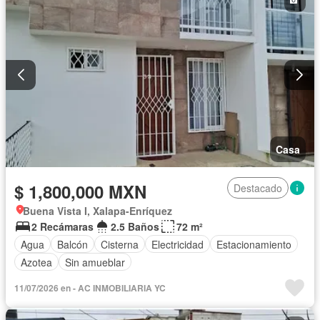
Casa
$ 1,800,000 MXN
Destacado
Buena Vista I, Xalapa-Enríquez
2 Recámaras
2.5 Baños
72 m²
Agua
Balcón
Cisterna
Electricidad
Estacionamiento
Azotea
Sin amueblar
11/07/2026 en - AC INMOBILIARIA YC