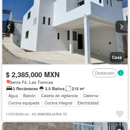
Casa
$ 2,385,000 MXN
Destacado
Santa Fé, Las Trancas
3 Recámaras
3.5 Baños
215 m²
Agua
Balcón
Caseta de vigilancia
Cisterna
Cocina equipada
Cocina integral
Electricidad
Recámara con closet
Sala polivalente
11/07/2026 en - AC INMOBILIARIA YC
Televisión por cable
Wifi
Sin amueblar