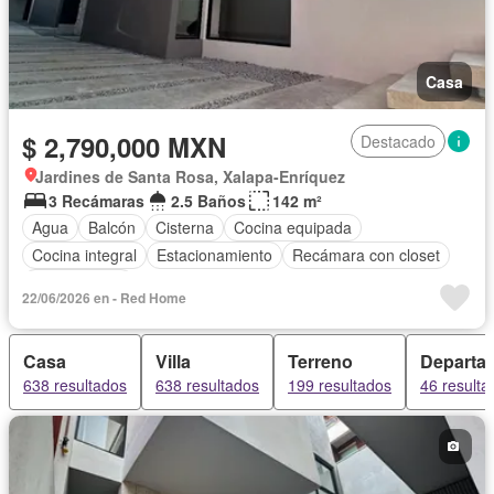
Casa
$ 2,790,000 MXN
Destacado
Jardines de Santa Rosa, Xalapa-Enríquez
3 Recámaras
2.5 Baños
142 m²
Agua
Balcón
Cisterna
Cocina equipada
Cocina integral
Estacionamiento
Recámara con closet
Sin amueblar
22/06/2026 en - Red Home
Casa
Villa
Terreno
Departa
638 resultados
638 resultados
199 resultados
46 resulta