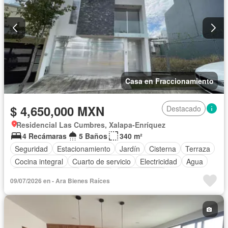
Casa en Fraccionamiento
$ 4,650,000 MXN
Destacado
Residencial Las Cumbres, Xalapa-Enríquez
4 Recámaras
5 Baños
340 m²
Seguridad
Estacionamiento
Jardín
Cisterna
Terraza
Cocina integral
Cuarto de servicio
Electricidad
Agua
Cuarto de Limpieza
Asador
Zonas verdes
09/07/2026 en - Ara Bienes Raíces
Recámara con closet
Conserje
Sin amueblar