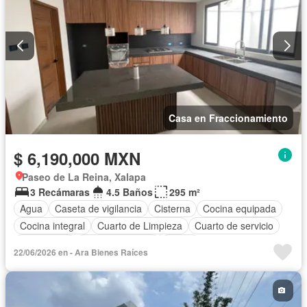
Casa en Fraccionamiento
$ 6,190,000 MXN
Paseo de La Reina, Xalapa
3 Recámaras
4.5 Baños
295 m²
Agua
Caseta de vigilancia
Cisterna
Cocina equipada
Cocina integral
Cuarto de Limpieza
Cuarto de servicio
Electricidad
Estacionamiento
Jardín
22/06/2026 en - Ara Bienes Raíces
Recámara con closet
Azotea
Seguridad
Terraza
Sin amueblar