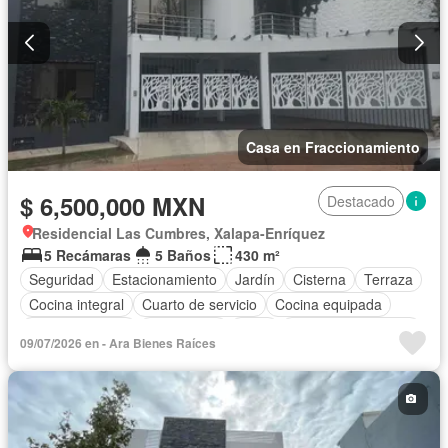
Casa en Fraccionamiento
$ 6,500,000 MXN
Destacado
Residencial Las Cumbres, Xalapa-Enríquez
5 Recámaras
5 Baños
430 m²
Seguridad
Estacionamiento
Jardín
Cisterna
Terraza
Cocina integral
Cuarto de servicio
Cocina equipada
Sala polivalente
Electricidad
Agua
Cuarto de Limpieza
09/07/2026 en - Ara Bienes Raíces
Asador
Zonas verdes
Recámara con closet
Caseta de vigilancia
Conserje
Zona infantil
Sin amueblar