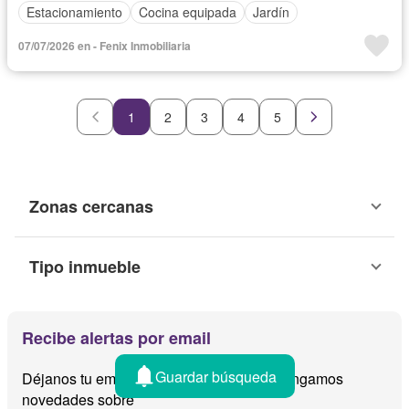
Estacionamiento
Cocina equipada
Jardín
07/07/2026 en - Fenix Inmobiliaria
1
2
3
4
5
Zonas cercanas
Tipo inmueble
Recibe alertas por email
Guardar búsqueda
Déjanos tu email y te avisamos cuando tengamos
novedades sobre