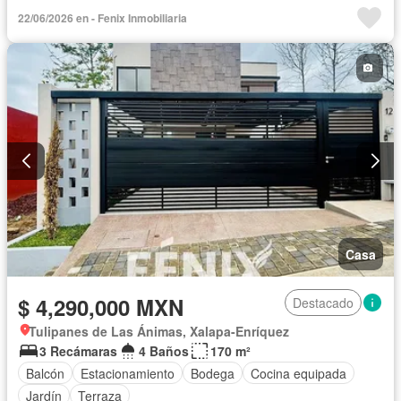
22/06/2026 en - Fenix Inmobiliaria
Casa
$ 4,290,000 MXN
Destacado
Tulipanes de Las Ánimas, Xalapa-Enríquez
3 Recámaras
4 Baños
170 m²
Balcón
Estacionamiento
Bodega
Cocina equipada
Jardín
Terraza