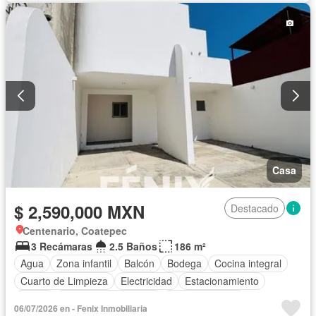
Casa
$ 2,590,000 MXN
Destacado
Centenario, Coatepec
3 Recámaras
2.5 Baños
186 m²
Agua
Zona infantil
Balcón
Bodega
Cocina integral
Cuarto de Limpieza
Electricidad
Estacionamiento
Jardín
Recámara con closet
Sala polivalente
06/07/2026 en - Fenix Inmobiliaria