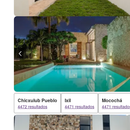
Chicxulub Pueblo
Ixil
Mocochá
4472 resultados
4471 resultados
4471 resultado