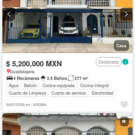
Casa
$ 5,200,000 MXN
Destacado
Guadalajara
4 Recámaras
3.5 Baños
277 m²
Agua
Balcón
Cocina equipada
Cocina integral
Cuarto de Limpieza
Cuarto de servicio
Electricidad
Estacionamiento
Gas natural
Despacho
04/07/2026 en - ARGMA
Recámara con closet
Sin amueblar