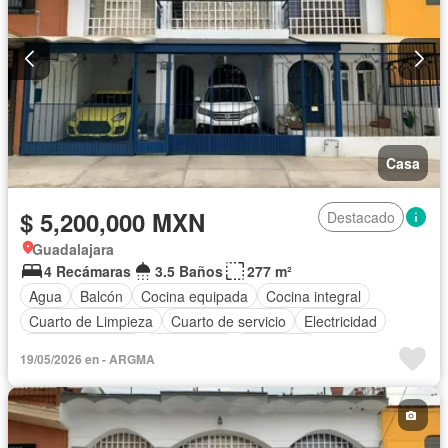
Casa
$ 5,200,000 MXN
Destacado
Guadalajara
4 Recámaras
3.5 Baños
277 m²
Agua
Balcón
Cocina equipada
Cocina integral
Cuarto de Limpieza
Cuarto de servicio
Electricidad
Estacionamiento
Gas natural
Despacho
19/05/2026 en - ARGMA
Recámara con closet