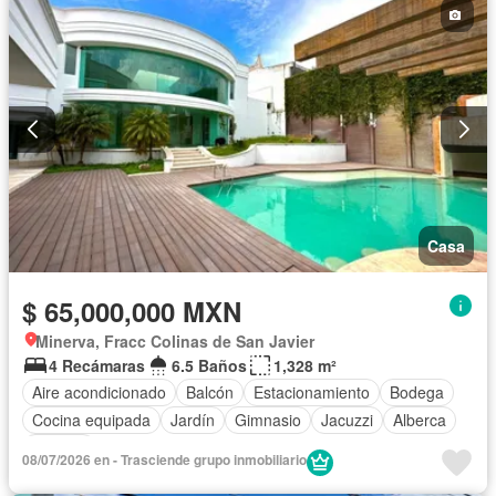
Casa
$ 65,000,000 MXN
Minerva, Fracc Colinas de San Javier
4 Recámaras
6.5 Baños
1,328 m²
Aire acondicionado
Balcón
Estacionamiento
Bodega
Cocina equipada
Jardín
Gimnasio
Jacuzzi
Alberca
Terraza
08/07/2026 en - Trasciende grupo inmobiliario