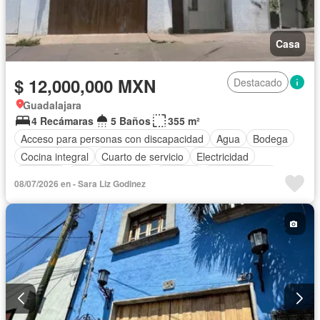
Casa
$ 12,000,000 MXN
Destacado
Guadalajara
4 Recámaras
5 Baños
355 m²
Acceso para personas con discapacidad
Agua
Bodega
Cocina integral
Cuarto de servicio
Electricidad
Elevador
Estacionamiento
Terraza
Zonas verdes
08/07/2026 en - Sara Liz Godinez
Sin amueblar