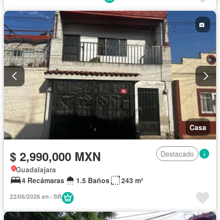
Casa
$ 2,990,000 MXN
Destacado
Guadalajara
4 Recámaras
1.5 Baños
243 m²
22/06/2026 en - SR