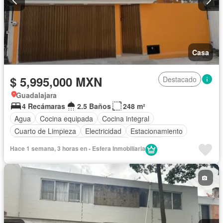
Casa
$ 5,995,000 MXN
Destacado
Guadalajara
4 Recámaras
2.5 Baños
248 m²
Agua
Cocina equipada
Cocina integral
Cuarto de Limpieza
Electricidad
Estacionamiento
Gas natural
Recámara con closet
Terraza
Hace 1 semana, 3 horas en - Esfera Inmobiliaria
Sin amueblar