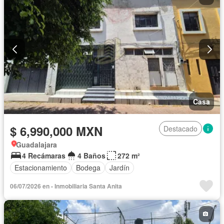
Casa
$ 6,990,000 MXN
Destacado
Guadalajara
4 Recámaras
4 Baños
272 m²
Estacionamiento
Bodega
Jardín
06/07/2026 en - Inmobiliaria Santa Anita