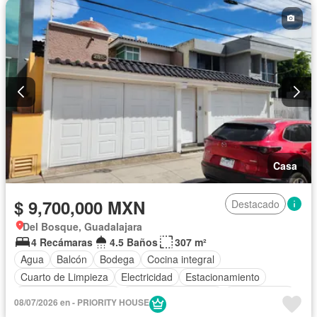
Casa
$ 9,700,000 MXN
Destacado
Del Bosque, Guadalajara
4 Recámaras
4.5 Baños
307 m²
Agua
Balcón
Bodega
Cocina integral
Cuarto de Limpieza
Electricidad
Estacionamiento
Recámara con closet
Televisión por cable
Sin amueblar
08/07/2026 en - PRIORITY HOUSE