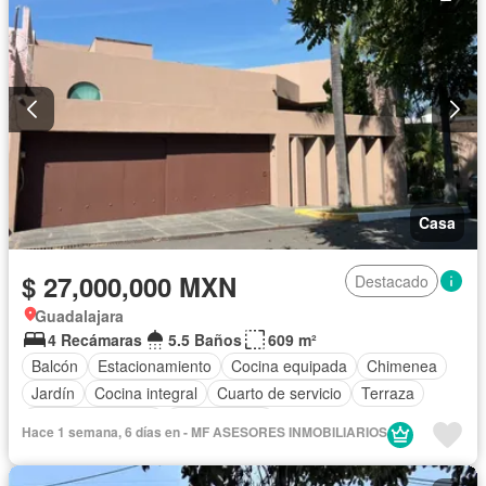
Casa
$ 27,000,000 MXN
Destacado
Guadalajara
4 Recámaras
5.5 Baños
609 m²
Balcón
Estacionamiento
Cocina equipada
Chimenea
Jardín
Cocina integral
Cuarto de servicio
Terraza
Permite mascotas
Sin amueblar
Hace 1 semana, 6 días en - MF ASESORES INMOBILIARIOS