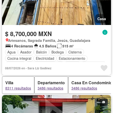
Casa
$ 8,700,000 MXN
Artesanos, Sagrada Familia, Jesús, Guadalajara
4 Recámaras
4.5 Baños
515 m²
Agua
Asador
Balcón
Bodega
Cisterna
Cocina integral
Electricidad
Estacionamiento
Despacho
Recámara con closet
Terraza
Sin amueblar
08/07/2026 en - Sara Liz Godinez
Villa
Departamento
Casa En Condominio
8311 resultados
3486 resultados
3486 resultados