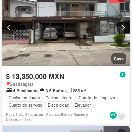
Casa
$ 13,350,000 MXN
Guadalajara
4 Recámaras
3.5 Baños
285 m²
Cocina equipada
Cocina integral
Cuarto de Limpieza
Cuarto de servicio
Electricidad
Elevador
Estacionamiento
Recámara con closet
Terraza
Hace 1 día, 9 horas en - Alcance Bienes Raí­ces y
Sin amueblar
Construcciónn