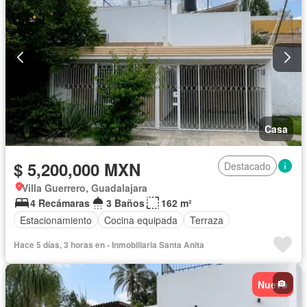
Casa
$ 5,200,000 MXN
Destacado
Villa Guerrero, Guadalajara
4 Recámaras
3 Baños
162 m²
Estacionamiento
Cocina equipada
Terraza
Hace 5 días, 3 horas en - Inmobiliaria Santa Anita
Nuevo