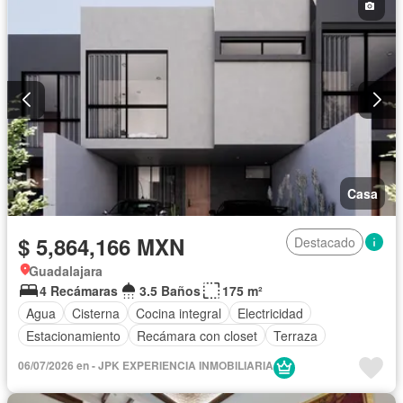
Casa
$ 5,864,166 MXN
Destacado
Guadalajara
4 Recámaras
3.5 Baños
175 m²
Agua
Cisterna
Cocina integral
Electricidad
Estacionamiento
Recámara con closet
Terraza
06/07/2026 en - JPK EXPERIENCIA INMOBILIARIA