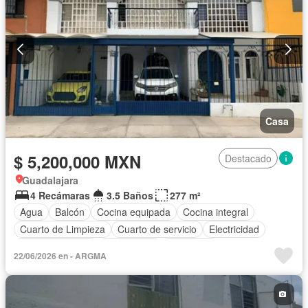
Casa
$ 5,200,000 MXN
Destacado
Guadalajara
4 Recámaras
3.5 Baños
277 m²
Agua
Balcón
Cocina equipada
Cocina integral
Cuarto de Limpieza
Cuarto de servicio
Electricidad
Estacionamiento
Gas natural
Despacho
22/06/2026 en - ARGMA
Recámara con closet