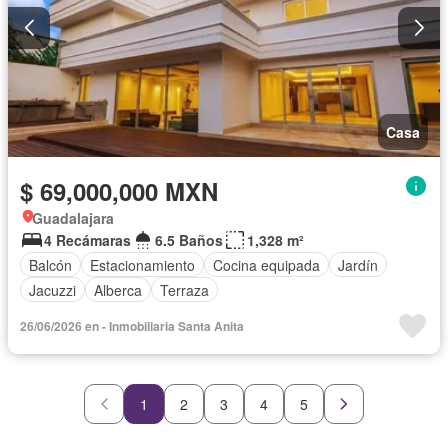
Casa
$ 69,000,000 MXN
Guadalajara
4 Recámaras
6.5 Baños
1,328 m²
Balcón
Estacionamiento
Cocina equipada
Jardín
Jacuzzi
Alberca
Terraza
26/06/2026 en - Inmobiliaria Santa Anita
1
2
3
4
5