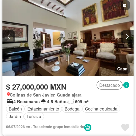
Casa
$ 27,000,000 MXN
Destacado
Colinas de San Javier, Guadalajara
4 Recámaras
4.5 Baños
609 m²
Balcón
Estacionamiento
Bodega
Cocina equipada
Jardín
Terraza
06/07/2026 en - Trasciende grupo inmobiliario