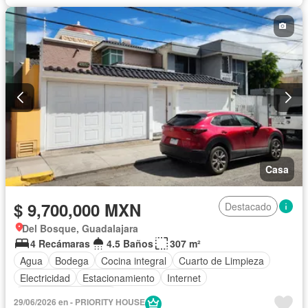
Casa
$ 9,700,000 MXN
Destacado
Del Bosque, Guadalajara
4 Recámaras
4.5 Baños
307 m²
Agua
Bodega
Cocina integral
Cuarto de Limpieza
Electricidad
Estacionamiento
Internet
Recámara con closet
29/06/2026 en - PRIORITY HOUSE