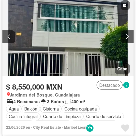
Casa
$ 8,550,000 MXN
Destacado
Jardines del Bosque, Guadalajara
4 Recámaras
3 Baños
400 m²
Agua
Balcón
Cisterna
Cocina equipada
Cocina integral
Cuarto de Limpieza
Cuarto de servicio
Electricidad
Estacionamiento
Recámara con closet
22/06/2026 en - City Real Estate - Maribel León
Azotea
Sala polivalente
Terraza
Sin amueblar