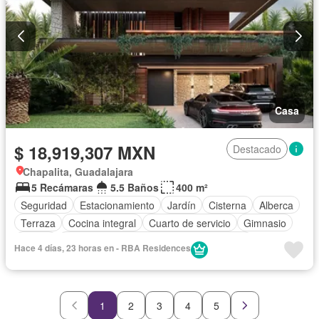
Gas natural
Asador
Chimenea
Bodega
Zonas verdes
Despacho
Vista panorámica
Recámara con closet
Caseta de vigilancia
Sauna
Conserje
Sin amueblar
Casa
$ 18,919,307 MXN
Destacado
Chapalita, Guadalajara
5 Recámaras
5.5 Baños
400 m²
Seguridad
Estacionamiento
Jardín
Cisterna
Alberca
Terraza
Cocina integral
Cuarto de servicio
Gimnasio
Balcón
Acceso para personas con discapacidad
Hace 4 días, 23 horas en - RBA Residences
Cocina equipada
Zona infantil
Sala polivalente
Internet
Bodega
Aire acondicionado
Circuito cerrado de televisión
Electricidad
Azotea
Jacuzzi
Agua
1
2
3
4
5
Cuarto de Limpieza
Televisión por cable
Calefacción