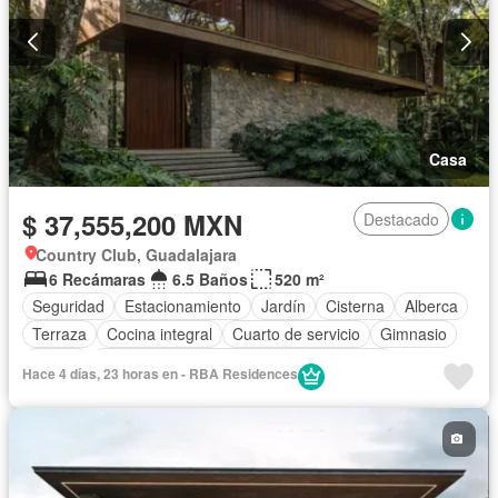
Zonas verdes
Despacho
Vista panorámica
Recámara con closet
Caseta de vigilancia
Sauna
Conserje
Sin amueblar
Casa
$ 37,555,200 MXN
Destacado
Country Club, Guadalajara
6 Recámaras
6.5 Baños
520 m²
Seguridad
Estacionamiento
Jardín
Cisterna
Alberca
Terraza
Cocina integral
Cuarto de servicio
Gimnasio
Balcón
Acceso para personas con discapacidad
Hace 4 días, 23 horas en - RBA Residences
Cocina equipada
Zona infantil
Sala polivalente
Internet
Bodega
Aire acondicionado
Circuito cerrado de televisión
Electricidad
Azotea
Jacuzzi
Agua
Cuarto de Limpieza
Televisión por cable
Calefacción