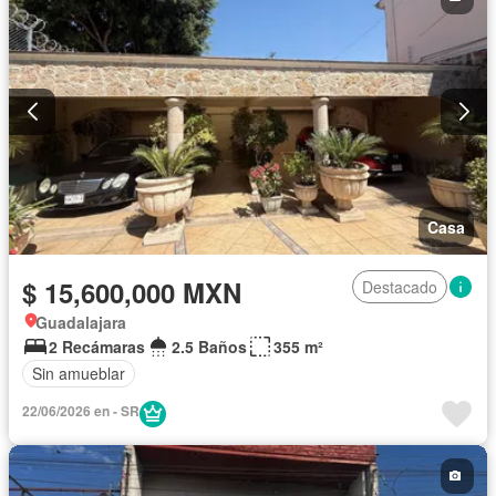
Casa
$ 15,600,000 MXN
Destacado
Guadalajara
2 Recámaras
2.5 Baños
355 m²
Sin amueblar
22/06/2026 en - SR