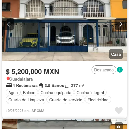
Casa
$ 5,200,000 MXN
Destacado
Guadalajara
4 Recámaras
3.5 Baños
277 m²
Agua
Balcón
Cocina equipada
Cocina integral
Cuarto de Limpieza
Cuarto de servicio
Electricidad
Estacionamiento
Gas natural
Despacho
19/05/2026 en - ARGMA
Recámara con closet