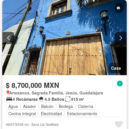
Casa
$ 8,700,000 MXN
Artesanos, Sagrada Familia, Jesús, Guadalajara
4 Recámaras
4.5 Baños
515 m²
Agua
Asador
Balcón
Bodega
Cisterna
Cocina integral
Electricidad
Estacionamiento
Despacho
Recámara con closet
Terraza
Sin amueblar
08/07/2026 en - Sara Liz Godinez