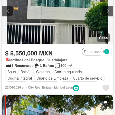
Casa
$ 8,550,000 MXN
Destacado
Jardines del Bosque, Guadalajara
4 Recámaras
3 Baños
400 m²
Agua
Balcón
Cisterna
Cocina equipada
Cocina integral
Cuarto de Limpieza
Cuarto de servicio
Electricidad
Estacionamiento
Recámara con closet
22/06/2026 en - City Real Estate - Maribel León
Azotea
Sala polivalente
Terraza
Sin amueblar