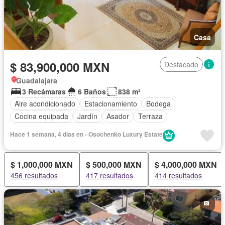
Casa
$ 83,900,000 MXN
Destacado
Guadalajara
3 Recámaras
6 Baños
838 m²
Aire acondicionado
Estacionamiento
Bodega
Cocina equipada
Jardín
Asador
Terraza
Completamente amueblado
Hace 1 semana, 4 días en - Osochenko Luxury Estate
$ 1,000,000 MXN
$ 500,000 MXN
$ 4,000,000 MXN
456 resultados
417 resultados
414 resultados