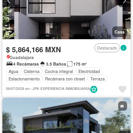
Casa
$ 5,864,166 MXN
Destacado
Guadalajara
4 Recámaras
3.5 Baños
175 m²
Agua
Cisterna
Cocina integral
Electricidad
Estacionamiento
Recámara con closet
Terraza
06/07/2026 en - JPK EXPERIENCIA INMOBILIARIA