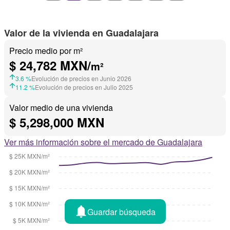
Gas natural
Asador
Chimenea
Bodega
Zonas verdes
Despacho
Vista panorámica
Valor de la vivienda en Guadalajara
Recámara con closet
Caseta de vigilancia
Sauna
Conserje
Sin amueblar
Precio medio por m²
$ 24,782 MXN/
m²
3.6 %
Evolución de precios en Junio 2026
11.2 %
Evolución de precios en Julio 2025
Valor medio de una vivienda
$ 5,298,000 MXN
Ver más información sobre el mercado de Guadalajara
Guardar búsqueda