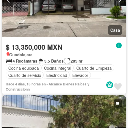
Casa
$ 13,350,000 MXN
Guadalajara
4 Recámaras
3.5 Baños
285 m²
Cocina equipada
Cocina integral
Cuarto de Limpieza
Cuarto de servicio
Electricidad
Elevador
Estacionamiento
Recámara con closet
Terraza
Hace 4 días, 18 horas en - Alcance Bienes Raí­ces y
Sin amueblar
Construcciónn