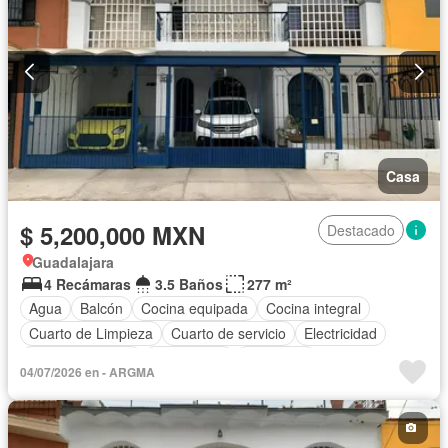
Casa
$ 5,200,000 MXN
Destacado
Guadalajara
4 Recámaras
3.5 Baños
277 m²
Agua
Balcón
Cocina equipada
Cocina integral
Cuarto de Limpieza
Cuarto de servicio
Electricidad
Estacionamiento
Gas natural
Despacho
04/07/2026 en - ARGMA
Recámara con closet
Sin amueblar