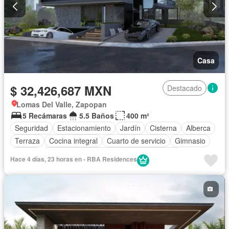
Casa
$ 32,426,687 MXN
Destacado
Lomas Del Valle, Zapopan
5 Recámaras
5.5 Baños
400 m²
Seguridad
Estacionamiento
Jardín
Cisterna
Alberca
Terraza
Cocina integral
Cuarto de servicio
Gimnasio
Balcón
Acceso para personas con discapacidad
Hace 4 días, 23 horas en - RBA Residences
Cocina equipada
Zona infantil
Sala polivalente
Internet
Bodega
Aire acondicionado
Circuito cerrado de televisión
Electricidad
Azotea
Jacuzzi
Agua
Cuarto de Limpieza
Televisión por cable
Calefacción
Gas natural
Asador
Chimenea
Bodega