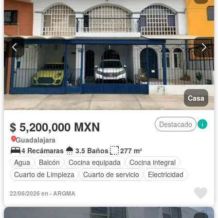
Casa
$ 5,200,000 MXN
Destacado
Guadalajara
4 Recámaras
3.5 Baños
277 m²
Agua
Balcón
Cocina equipada
Cocina integral
Cuarto de Limpieza
Cuarto de servicio
Electricidad
Estacionamiento
Gas natural
Despacho
22/06/2026 en - ARGMA
Recámara con closet