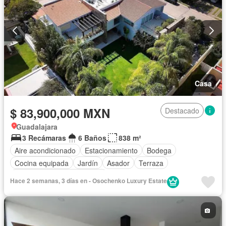
Casa
$ 83,900,000 MXN
Destacado
Guadalajara
3 Recámaras
6 Baños
838 m²
Aire acondicionado
Estacionamiento
Bodega
Cocina equipada
Jardín
Asador
Terraza
Completamente amueblado
Hace 2 semanas, 3 días en - Osochenko Luxury Estate