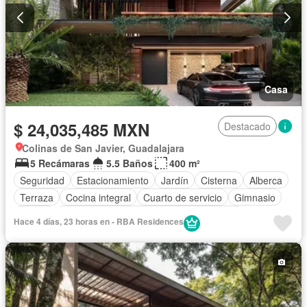
Zonas verdes
Despacho
Vista panorámica
Recámara con closet
Caseta de vigilancia
Sauna
Conserje
Sin amueblar
Casa
$ 24,035,485 MXN
Destacado
Colinas de San Javier, Guadalajara
5 Recámaras
5.5 Baños
400 m²
Seguridad
Estacionamiento
Jardín
Cisterna
Alberca
Terraza
Cocina integral
Cuarto de servicio
Gimnasio
Balcón
Acceso para personas con discapacidad
Hace 4 días, 23 horas en - RBA Residences
Cocina equipada
Zona infantil
Sala polivalente
Internet
Bodega
Aire acondicionado
Circuito cerrado de televisión
Electricidad
Azotea
Jacuzzi
Agua
Cuarto de Limpieza
Televisión por cable
Calefacción
Gas natural
Asador
Chimenea
Bodega