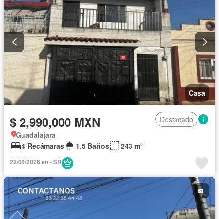
Casa
$ 2,990,000 MXN
Destacado
Guadalajara
4 Recámaras
1.5 Baños
243 m²
22/06/2026 en - SR