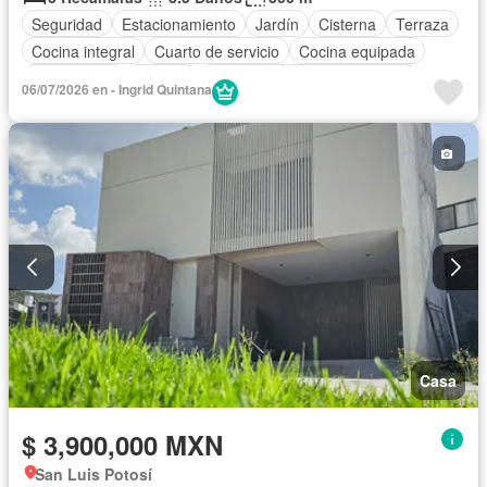
Seguridad
Estacionamiento
Jardín
Cisterna
Terraza
Cocina integral
Cuarto de servicio
Cocina equipada
Zona infantil
Internet
Circuito cerrado de televisión
06/07/2026 en - Ingrid Quintana
Electricidad
Agua
Cuarto de Limpieza
Recámara con closet
Caseta de vigilancia
Sin amueblar
Casa
$ 3,900,000 MXN
San Luis Potosí