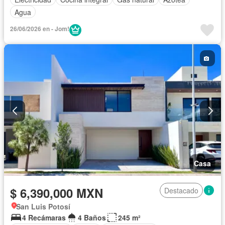
Agua
26/06/2026 en - Jom!
Casa
$ 6,390,000 MXN
Destacado
San Luis Potosí
4 Recámaras
4 Baños
245 m²