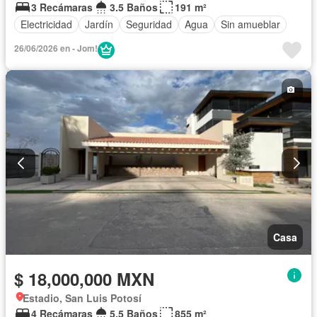
3 Recámaras
3.5 Baños
191 m²
Electricidad
Jardín
Seguridad
Agua
Sin amueblar
26/06/2026 en - Jom!
Casa
$ 18,000,000 MXN
Estadio, San Luis Potosí
4 Recámaras
5.5 Baños
855 m²