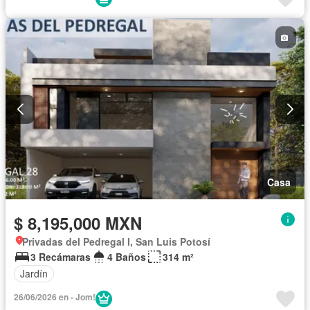
Casa
$ 8,195,000 MXN
Privadas del Pedregal I, San Luis Potosí
3 Recámaras
4 Baños
314 m²
Jardín
26/06/2026 en - Jom!