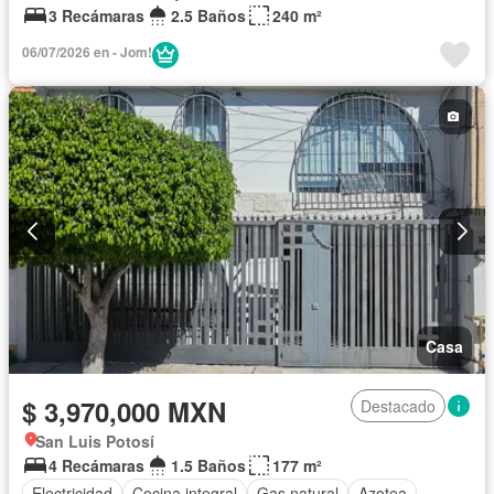
3 Recámaras
2.5 Baños
240 m²
06/07/2026 en - Jom!
Casa
$ 3,970,000 MXN
Destacado
San Luis Potosí
4 Recámaras
1.5 Baños
177 m²
Electricidad
Cocina integral
Gas natural
Azotea