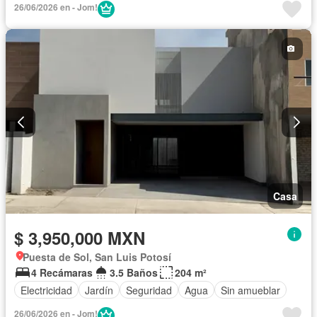
26/06/2026 en - Jom!
Casa
$ 3,950,000 MXN
Puesta de Sol, San Luis Potosí
4 Recámaras
3.5 Baños
204 m²
Electricidad
Jardín
Seguridad
Agua
Sin amueblar
26/06/2026 en - Jom!