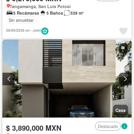
Tangamanga, San Luis Potosí
5 Recámaras
5 Baños
539 m²
Sin amueblar
26/06/2026 en - Jom!
Casa
$ 3,890,000 MXN
Destacado