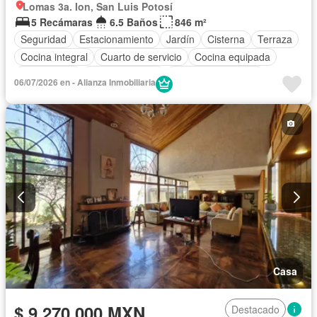
Lomas 3a. Ion, San Luis Potosí
5 Recámaras
6.5 Baños
846 m²
Seguridad
Estacionamiento
Jardín
Cisterna
Terraza
Cocina integral
Cuarto de servicio
Cocina equipada
Zona infantil
Sala polivalente
Aire acondicionado
06/07/2026 en - Alianza Inmobiliaria
Electricidad
Jacuzzi
Agua
Cuarto de Limpieza
Zonas verdes
Recámara con closet
Caseta de vigilancia
Sin amueblar
Casa
$ 9,270,000 MXN
Destacado