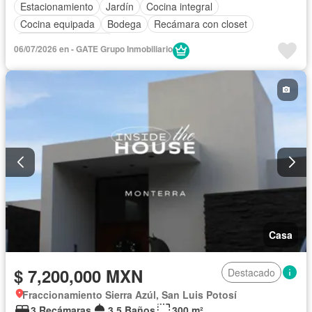
Estacionamiento
Jardín
Cocina integral
Cocina equipada
Bodega
Recámara con closet
Caseta de vigilancia
06/07/2026 en - GATE Grupo Inmobiliario
Casa
$ 7,200,000 MXN
Destacado
Fraccionamiento Sierra Azúl, San Luis Potosí
3 Recámaras
3.5 Baños
300 m²