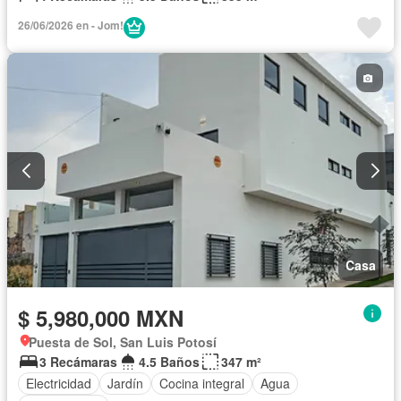
26/06/2026 en - Jom!
Casa
$ 5,980,000 MXN
Puesta de Sol, San Luis Potosí
3 Recámaras
4.5 Baños
347 m²
Electricidad
Jardín
Cocina integral
Agua