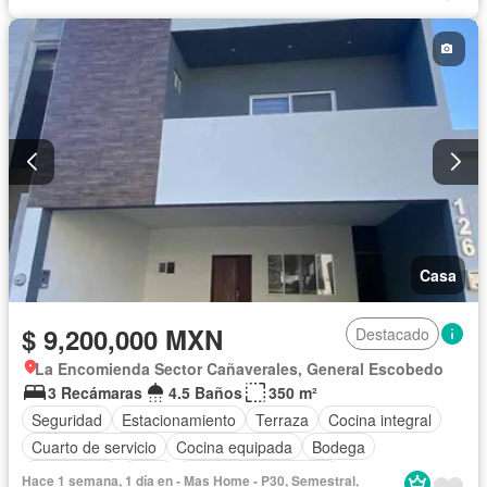
Estacionamiento
Gimnasio
Internet
Jardín
Despacho
Seguridad
Televisión por cable
Wifi
Zonas verdes
Sin amueblar
Casa
$ 9,200,000 MXN
Destacado
La Encomienda Sector Cañaverales, General Escobedo
3 Recámaras
4.5 Baños
350 m²
Seguridad
Estacionamiento
Terraza
Cocina integral
Cuarto de servicio
Cocina equipada
Bodega
Electricidad
Agua
Recámara con closet
Hace 1 semana, 1 día en - Mas Home - P30, Semestral,