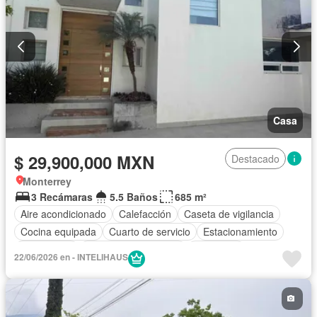
Casa
$ 29,900,000 MXN
Destacado
Monterrey
3 Recámaras
5.5 Baños
685 m²
Aire acondicionado
Calefacción
Caseta de vigilancia
Cocina equipada
Cuarto de servicio
Estacionamiento
Gas natural
Recámara con closet
Seguridad
22/06/2026 en - INTELIHAUS
Televisión por cable
Vista panorámica
Wifi
Zonas verdes
Sin amueblar