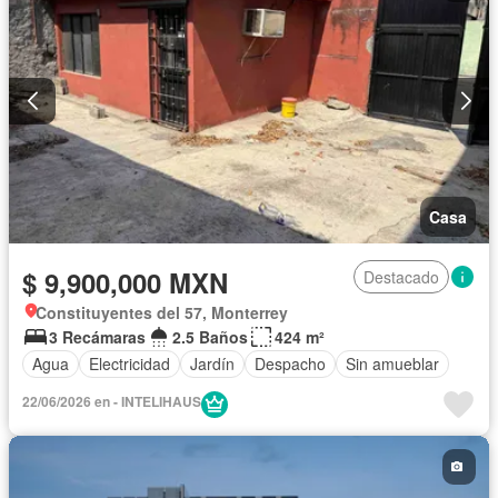
Casa
$ 9,900,000 MXN
Destacado
Constituyentes del 57, Monterrey
3 Recámaras
2.5 Baños
424 m²
Agua
Electricidad
Jardín
Despacho
Sin amueblar
22/06/2026 en - INTELIHAUS