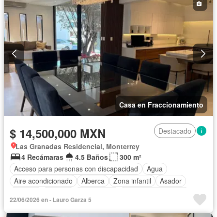
Sin amueblar
Casa en Fraccionamiento
$ 14,500,000 MXN
Destacado
Las Granadas Residencial, Monterrey
4 Recámaras
4.5 Baños
300 m²
Acceso para personas con discapacidad
Agua
Aire acondicionado
Alberca
Zona infantil
Asador
Bodega
Bodega
Calefacción
Caseta de vigilancia
22/06/2026 en - Lauro Garza 5
Cocina equipada
Cocina integral
Cuarto de servicio