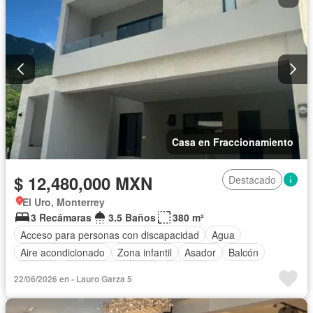
Jardín
Recámara con closet
Seguridad
Televisión por cable
Terraza
Vista panorámica
Wifi
Zonas verdes
Parcialmente amueblado
Casa en Fraccionamiento
$ 12,480,000 MXN
Destacado
El Uro, Monterrey
3 Recámaras
3.5 Baños
380 m²
Acceso para personas con discapacidad
Agua
Aire acondicionado
Zona infantil
Asador
Balcón
Bodega
Caseta de vigilancia
Cisterna
22/06/2026 en - Lauro Garza 5
Cuarto de servicio
Electricidad
Estacionamiento
Gas natural
Internet
Jardín
Seguridad
Wifi