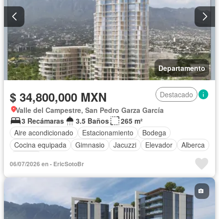
Departamento
$ 34,800,000 MXN
Destacado
Valle del Campestre, San Pedro Garza García
3 Recámaras
3.5 Baños
265 m²
Aire acondicionado
Estacionamiento
Bodega
Cocina equipada
Gimnasio
Jacuzzi
Elevador
Alberca
Terraza
06/07/2026 en - EricSotoBr