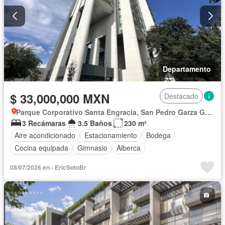
Departamento
$ 33,000,000 MXN
Destacado
Parque Corporativo Santa Engracia, San Pedro Garza García
3 Recámaras
3.5 Baños
230 m²
Aire acondicionado
Estacionamiento
Bodega
Cocina equipada
Gimnasio
Alberca
Completamente amueblado
08/07/2026 en - EricSotoBr