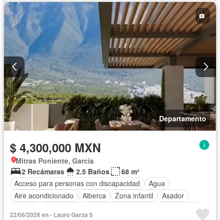
Cuarto de servicio
Electricidad
Estacionamiento
Gas natural
Internet
Jardín
Recámara con closet
Seguridad
Televisión por cable
Terraza
Vista panorámica
Wifi
Zonas verdes
Sin amueblar
Departamento
$ 4,300,000 MXN
Mitras Poniente, García
2 Recámaras
2.5 Baños
68 m²
Acceso para personas con discapacidad
Agua
Aire acondicionado
Alberca
Zona infantil
Asador
Balcón
Calefacción
Caseta de vigilancia
Electricidad
22/06/2026 en - Lauro Garza 5