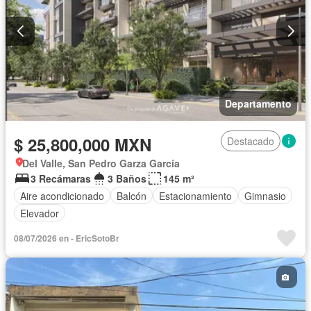
Departamento
$ 25,800,000 MXN
Destacado
Del Valle, San Pedro Garza García
3 Recámaras
3 Baños
145 m²
Aire acondicionado
Balcón
Estacionamiento
Gimnasio
Elevador
08/07/2026 en - EricSotoBr