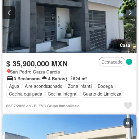
Casa
$ 35,900,000 MXN
Destacado
San Pedro Garza García
3 Recámaras
4 Baños
824 m²
Agua
Aire acondicionado
Zona infantil
Bodega
Cocina equipada
Cocina integral
Cuarto de Limpieza
Cuarto de servicio
Electricidad
Estacionamiento
06/07/2026 en - ELEVO Grupo Inmobiliario
Gas natural
Gimnasio
Internet
Jardín
Recámara con closet
Sala polivalente
Seguridad
Terraza
Vista panorámica
Sin amueblar