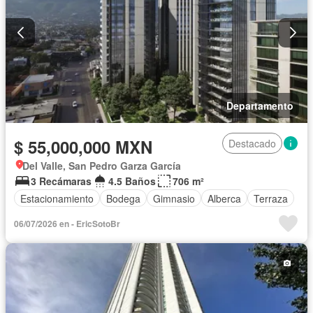
Departamento
$ 55,000,000 MXN
Destacado
Del Valle, San Pedro Garza García
3 Recámaras
4.5 Baños
706 m²
Estacionamiento
Bodega
Gimnasio
Alberca
Terraza
06/07/2026 en - EricSotoBr