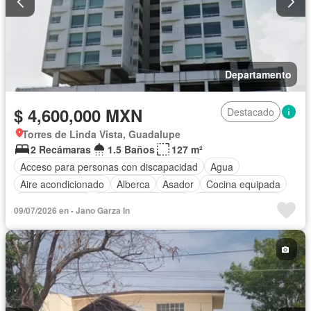
Departamento
$ 4,600,000 MXN
Destacado
Torres de Linda Vista, Guadalupe
2 Recámaras
1.5 Baños
127 m²
Acceso para personas con discapacidad
Agua
Aire acondicionado
Alberca
Asador
Cocina equipada
Cocina integral
Cuarto de Limpieza
Cuarto de servicio
09/07/2026 en - Jano Garza In
Electricidad
Elevador
Estacionamiento
Azotea
Seguridad
Terraza
Vista panorámica
Parcialmente amueblado