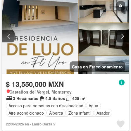
Electricidad
Estacionamiento
Gas natural
Gimnasio
Internet
Jardín
Seguridad
Wifi
Parcialmente amueblado
Casa en Fraccionamiento
$ 13,550,000 MXN
Castaños del Vergel, Monterrey
3 Recámaras
4.5 Baños
425 m²
Acceso para personas con discapacidad
Agua
Aire acondicionado
Alberca
Zona infantil
Asador
Balcón
Bodega
Calefacción
Caseta de vigilancia
22/06/2026 en - Lauro Garza 5
Cocina equipada
Cocina integral
Cuarto de Limpieza