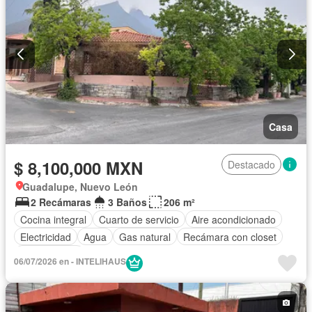
Casa
$ 8,100,000 MXN
Destacado
Guadalupe, Nuevo León
2 Recámaras
3 Baños
206 m²
Cocina integral
Cuarto de servicio
Aire acondicionado
Electricidad
Agua
Gas natural
Recámara con closet
Sin amueblar
06/07/2026 en - INTELIHAUS