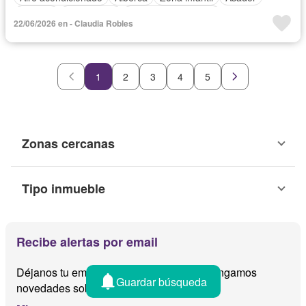
Bodega
Calefacción
Caseta de vigilancia
22/06/2026 en - Claudia Robles
Cocina integral
Cuarto de servicio
Electricidad
Estacionamiento
Gas natural
Internet
Jardín
Recámara con closet
Azotea
Sala polivalente
1
2
3
4
5
Televisión por cable
Wifi
Zonas verdes
Zonas cercanas
Tipo inmueble
Recibe alertas por email
Déjanos tu email y te avisamos cuando tengamos
Guardar búsqueda
novedades sobre