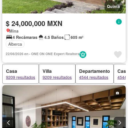
Quinta
$ 24,000,000 MXN
Mina
4 Recámaras
4.5 Baños
605 m²
Alberca
22/06/2026 en - ONE ON ONE Expert Realtors
Casa
Villa
Departamento
Casa
9209 resultados
9209 resultados
4544 resultados
4544 