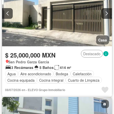
Casa
$ 25,000,000 MXN
Destacado
San Pedro Garza García
3 Recámaras
5 Baños
414 m²
Agua
Aire acondicionado
Bodega
Calefacción
Cocina equipada
Cocina integral
Cuarto de Limpieza
Cuarto de servicio
Electricidad
Estacionamiento
08/07/2026 en - ELEVO Grupo Inmobiliario
Gas natural
Internet
Jardín
Recámara con closet
Sala polivalente
Seguridad
Terraza
Vista panorámica
Wifi