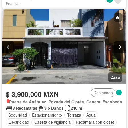
Caseta de vigilancia
Parcialmente amueblado
Premium
Casa
$ 3,900,000 MXN
Destacado
Puerta de Anáhuac, Privada del Ciprés, General Escobedo
3 Recámaras
3.5 Baños
240 m²
Seguridad
Estacionamiento
Terraza
Agua
Electricidad
Caseta de vigilancia
Recámara con closet