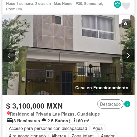
Asador
Sin amueblar
Hace 1 semana, 2 días en - Mas Home - P30, Semestral,
Premium
Casa en Fraccionamiento
$ 3,100,000 MXN
Destacado
Residencial Privada Las Plazas, Guadalupe
3 Recámaras
2.5 Baños
160 m²
Acceso para personas con discapacidad
Agua
Aire acondicionado
Alberca
Zona infantil
Asador