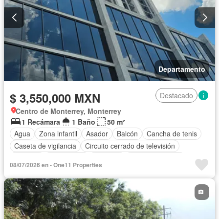
Departamento
$ 3,550,000 MXN
Destacado
Centro de Monterrey, Monterrey
1 Recámara
1 Baño
50 m²
Agua
Zona infantil
Asador
Balcón
Cancha de tenis
Caseta de vigilancia
Circuito cerrado de televisión
Cisterna
Electricidad
Elevador
Estacionamiento
08/07/2026 en - One11 Properties
Gas natural
Gimnasio
Internet
Azotea
Sala polivalente
Seguridad
Terraza
Vista panorámica
Wifi
Sin amueblar