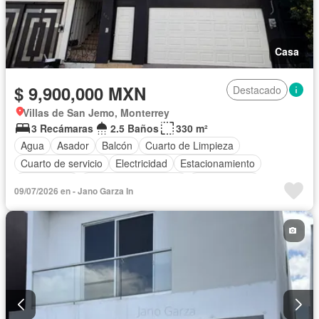
Casa
$ 9,900,000 MXN
Destacado
Villas de San Jemo, Monterrey
3 Recámaras
2.5 Baños
330 m²
Agua
Asador
Balcón
Cuarto de Limpieza
Cuarto de servicio
Electricidad
Estacionamiento
Gas natural
Recámara con closet
Sin amueblar
09/07/2026 en - Jano Garza In