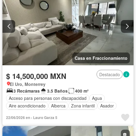
Casa en Fraccionamiento
$ 14,500,000 MXN
Destacado
El Uro, Monterrey
3 Recámaras
3.5 Baños
400 m²
Acceso para personas con discapacidad
Agua
Aire acondicionado
Alberca
Zona infantil
Asador
Balcón
Calefacción
Caseta de vigilancia
22/06/2026 en - Lauro Garza 5
Cocina equipada
Cocina integral
Cuarto de servicio
Electricidad
Estacionamiento
Gas natural
Internet