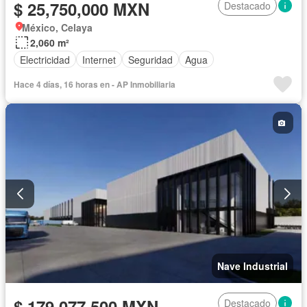
$ 25,750,000 MXN
Destacado
México, Celaya
2,060 m²
Electricidad
Internet
Seguridad
Agua
Hace 4 días, 16 horas en - AP Inmobiliaria
Nave Industrial
$ 179,077,500 MXN
Destacado