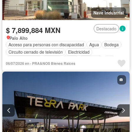
Nave Industrial
$ 7,899,884 MXN
Destacado
Palo Alto
Acceso para personas con discapacidad
Agua
Bodega
Circuito cerrado de televisión
Electricidad
Estacionamiento
Internet
Jardín
Seguridad
Wifi
06/07/2026 en - PRA&NOS Bienes Raices