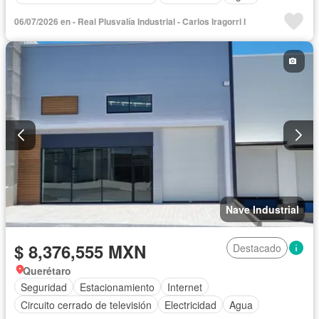
06/07/2026 en - Real Plusvalía Industrial - Carlos Iragorri I
Nave Industrial
$ 8,376,555 MXN
Destacado
Querétaro
Seguridad
Estacionamiento
Internet
Circuito cerrado de televisión
Electricidad
Agua