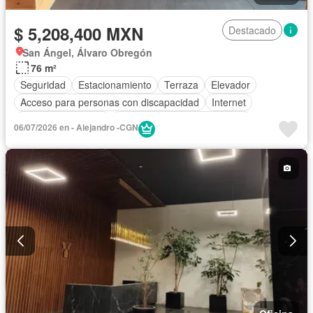
$ 5,208,400 MXN
Destacado
San Ángel, Álvaro Obregón
76 m²
Seguridad
Estacionamiento
Terraza
Elevador
Acceso para personas con discapacidad
Internet
Aire acondicionado
Circuito cerrado de televisión
06/07/2026 en - Alejandro -CGN
Electricidad
Agua