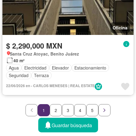
Oficina
$ 2,290,000 MXN
Santa Cruz Atoyac, Benito Juárez
40 m²
Agua
Electricidad
Elevador
Estacionamiento
Seguridad
Terraza
22/06/2026 en - CARLOS MENESES | REAL ESTATE
1
2
3
4
5
Guardar búsqueda