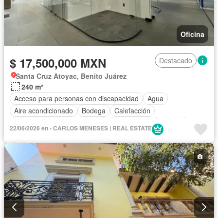
Oficina
$ 17,500,000 MXN
Destacado
Santa Cruz Atoyac, Benito Juárez
240 m²
Acceso para personas con discapacidad
Agua
Aire acondicionado
Bodega
Calefacción
Circuito cerrado de televisión
Electricidad
Elevador
22/06/2026 en - CARLOS MENESES | REAL ESTATE
Estacionamiento
Internet
Seguridad
Terraza
Wifi