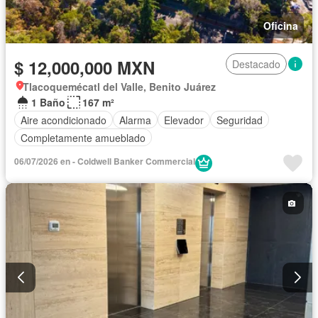
Oficina
$ 12,000,000 MXN
Destacado
Tlacoquemécatl del Valle, Benito Juárez
1 Baño
167 m²
Aire acondicionado
Alarma
Elevador
Seguridad
Completamente amueblado
06/07/2026 en - Coldwell Banker Commercial