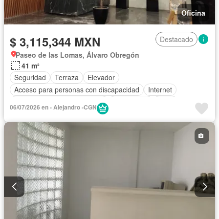
Oficina
$ 3,115,344 MXN
Destacado
Paseo de las Lomas, Álvaro Obregón
41 m²
Seguridad
Terraza
Elevador
Acceso para personas con discapacidad
Internet
Circuito cerrado de televisión
Electricidad
Agua
06/07/2026 en - Alejandro -CGN