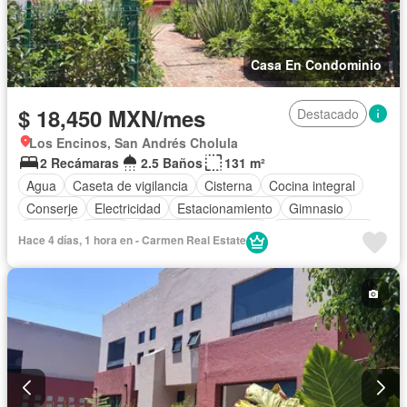
Casa En Condominio
$ 18,450 MXN/mes
Destacado
Los Encinos, San Andrés Cholula
2 Recámaras
2.5 Baños
131 m²
Agua
Caseta de vigilancia
Cisterna
Cocina integral
Conserje
Electricidad
Estacionamiento
Gimnasio
Internet
Jardín
Recámara con closet
Sala polivalente
Hace 4 días, 1 hora en - Carmen Real Estate
Seguridad
Televisión por cable
Terraza
Wifi
Zonas verdes