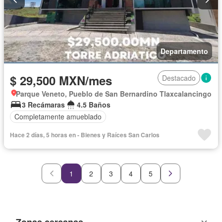
Departamento
$ 29,500 MXN/mes
Destacado
Parque Veneto, Pueblo de San Bernardino Tlaxcalancingo
3 Recámaras
4.5 Baños
Completamente amueblado
Hace 2 días, 5 horas en - Bienes y Raíces San Carlos
1
2
3
4
5
Zonas cercanas