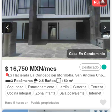
Nuevo
Casa En Condominio
$ 16,750 MXN/mes
Destacado
Ex Hacienda La Concepción Morillotla, San Andrés Cholula
3 Recámaras
2.5 Baños
150 m²
Seguridad
Estacionamiento
Jardín
Cisterna
Terraza
Cocina integral
Zona infantil
Sala polivalente
Internet
Electricidad
Azotea
Cuarto de Limpieza
Agua
Hace 5 horas en - Puebla propiedades
Gas natural
Conserje
Zonas verdes