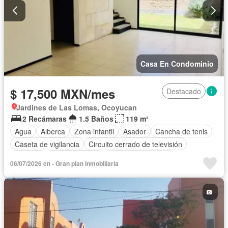
Casa En Condominio
$ 17,500 MXN/mes
Destacado
Jardines de Las Lomas, Ocoyucan
2 Recámaras
1.5 Baños
119 m²
Agua
Alberca
Zona infantil
Asador
Cancha de tenis
Caseta de vigilancia
Circuito cerrado de televisión
Cisterna
Cocina integral
Cuarto de Limpieza
06/07/2026 en - Gran plan Inmobiliaria
Electricidad
Estacionamiento
Gas natural
Jardín
Recámara con closet
Sala polivalente
Seguridad
Sin amueblar