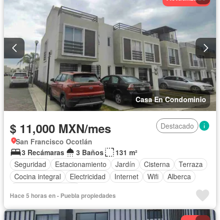
Televisión por cable
Vista panorámica
Wifi
Zonas verdes
Solo familias
Completamente amueblado
Casa En Condominio
$ 11,000 MXN/mes
Destacado
San Francisco Ocotlán
3 Recámaras
3 Baños
131 m²
Seguridad
Estacionamiento
Jardín
Cisterna
Terraza
Cocina integral
Electricidad
Internet
Wifi
Alberca
Caseta de vigilancia
Hace 5 horas en - Puebla propiedades