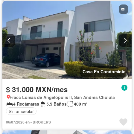
Recámara con closet
Caseta de vigilancia
Wifi
Permite mascotas
Permite niños
Solo familias
Sin amueblar
Casa En Condominio
$ 31,000 MXN/mes
Fracc Lomas de Angelópolis II, San Andrés Cholula
4 Recámaras
5.5 Baños
400 m²
Sin amueblar
06/07/2026 en - BROKERS