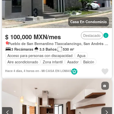
Casa En Condominio
$ 100,000 MXN/mes
Destacado
Pueblo de San Bernardino Tlaxcalancingo, San Andrés Cholula
3 Recámaras
3.5 Baños
530 m²
Acceso para personas con discapacidad
Agua
Aire acondicionado
Zona infantil
Asador
Balcón
Bodega
Caseta de vigilancia
Hace 4 días, 4 horas en - MI CASA EN LOMAS
Circuito cerrado de televisión
Chimenea
Cisterna
Cocina equipada
Cocina integral
Conserje
Cuarto de Limpieza
Cuarto de servicio
Electricidad
Elevador
Estacionamiento
Gas natural
Internet
Jacuzzi
Jardín
Despacho
Recámara con closet
Azotea
Sala polivalente
Seguridad
Televisión por cable
Terraza
Vista panorámica
Wifi
Zonas verdes