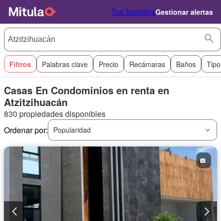
Tus favoritos
Gestionar alertas
Filtros
Palabras clave
Precio
Recámaras
Baños
Tipo
Casas En Condominios en renta en
Atzitzihuacán
830 propiedades disponibles
Ordenar por:
Popularidad