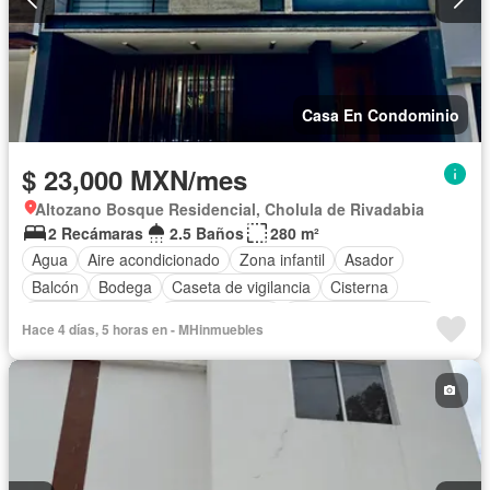
Casa En Condominio
$ 23,000 MXN/mes
Altozano Bosque Residencial, Cholula de Rivadabia
2 Recámaras
2.5 Baños
280 m²
Agua
Aire acondicionado
Zona infantil
Asador
Balcón
Bodega
Caseta de vigilancia
Cisterna
Cocina equipada
Cocina integral
Cuarto de Limpieza
Hace 4 días, 5 horas en - MHinmuebles
Electricidad
Estacionamiento
Jardín
Recámara con closet
Azotea
Vista panorámica
Completamente amueblado