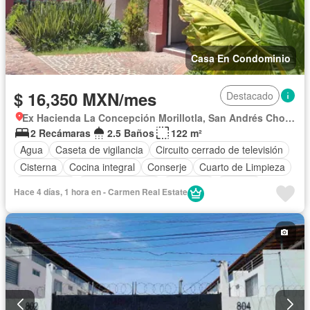
Casa En Condominio
$ 16,350 MXN/mes
Destacado
Ex Hacienda La Concepción Morillotla, San Andrés Cholula
2 Recámaras
2.5 Baños
122 m²
Agua
Caseta de vigilancia
Circuito cerrado de televisión
Cisterna
Cocina integral
Conserje
Cuarto de Limpieza
Electricidad
Estacionamiento
Gimnasio
Internet
Hace 4 días, 1 hora en - Carmen Real Estate
Jardín
Despacho
Recámara con closet
Sala polivalente
Seguridad
Televisión por cable
Terraza
Wifi
Zonas verdes