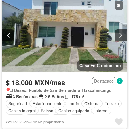
Casa En Condominio
$ 18,000 MXN/mes
Destacado
El Deseo, Pueblo de San Bernardino Tlaxcalancingo
3 Recámaras
2.5 Baños
175 m²
Seguridad
Estacionamiento
Jardín
Cisterna
Terraza
Cocina integral
Balcón
Cocina equipada
Internet
Bodega
Electricidad
Azotea
Agua
22/06/2026 en - Puebla propiedades
Televisión por cable
Gas natural
Zonas verdes