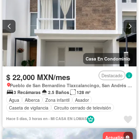
Casa En Condominio
$ 22,000 MXN/mes
Destacado
Pueblo de San Bernardino Tlaxcalancingo, San Andrés Cholula
3 Recámaras
2.5 Baños
128 m²
Agua
Alberca
Zona infantil
Asador
Caseta de vigilancia
Circuito cerrado de televisión
Cisterna
Cocina equipada
Cocina integral
Hace 5 días, 3 horas en - MI CASA EN LOMAS
Cuarto de Limpieza
Electricidad
Estacionamiento
Gas natural
Gimnasio
Internet
Jardín
Actualizado
Recámara con closet
Sala polivalente
Seguridad