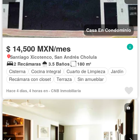
Casa En Condominio
$ 14,500 MXN/mes
Santiago Xicotenco, San Andrés Cholula
2 Recámaras
3.5 Baños
180 m²
Cisterna
Cocina integral
Cuarto de Limpieza
Jardín
Recámara con closet
Terraza
Sin amueblar
Hace 4 días, 4 horas en - CNB Inmobiliaria