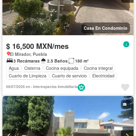
Casa En Condominio
$ 16,500 MXN/mes
El Mirador, Puebla
3 Recámaras
2.5 Baños
180 m²
Agua
Cisterna
Cocina equipada
Cocina integral
Cuarto de Limpieza
Cuarto de servicio
Electricidad
Estacionamiento
Sin amueblar
06/07/2026 en - Interespacios Inmobiliaria