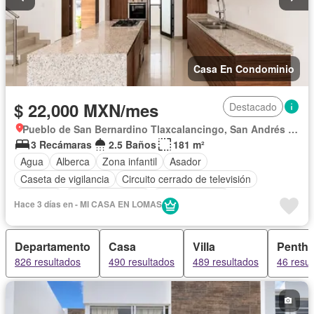
Solo familias
Completamente amueblado
Casa En Condominio
$ 22,000 MXN/mes
Destacado
Pueblo de San Bernardino Tlaxcalancingo, San Andrés Cholula
3 Recámaras
2.5 Baños
181 m²
Agua
Alberca
Zona infantil
Asador
Caseta de vigilancia
Circuito cerrado de televisión
Cisterna
Cocina equipada
Cocina integral
Hace 3 días en - MI CASA EN LOMAS
Cuarto de Limpieza
Cuarto de servicio
Electricidad
Estacionamiento
Gas natural
Internet
Jacuzzi
Jardín
Departamento
Casa
Villa
Penth
Recámara con closet
Azotea
Sala polivalente
826 resultados
490 resultados
489 resultados
46 resul
Seguridad
Televisión por cable
Terraza
Vista panorámica
Wifi
Zonas verdes
Solo familias
Sin amueblar