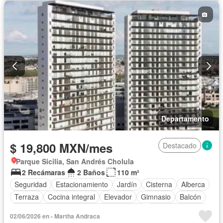
Sin amueblar
Departamento
$ 19,800 MXN/mes
Destacado
Parque Sicilia, San Andrés Cholula
2 Recámaras
2 Baños
110 m²
Seguridad
Estacionamiento
Jardín
Cisterna
Alberca
Terraza
Cocina integral
Elevador
Gimnasio
Balcón
Acceso para personas con discapacidad
Cocina equipada
02/06/2026 en - Martha Andraca
Zona infantil
Sala polivalente
Internet