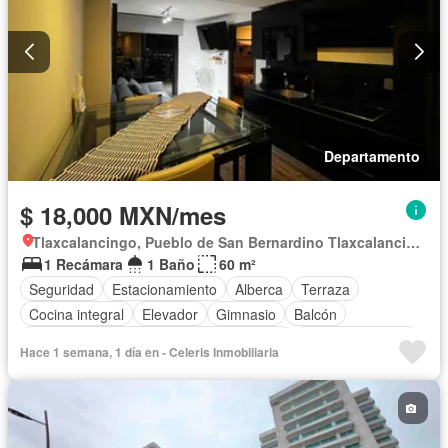
Departamento
$ 18,000 MXN/mes
Tlaxcalancingo, Pueblo de San Bernardino Tlaxcalancingo
1 Recámara
1 Baño
60 m²
Seguridad
Estacionamiento
Alberca
Terraza
Cocina integral
Elevador
Gimnasio
Balcón
Acceso para personas con discapacidad
Cocina equipada
Hace 1 semana, 1 día en - Celeris Inmobiliaria
Zona infantil
Sala polivalente
Internet
Electricidad
Circuito cerrado de televisión
Azotea
Jacuzzi
Agua
Calefacción
Televisión por cable
Asador
Chimenea
Vista panorámica
Recámara con closet
Sauna
Wifi