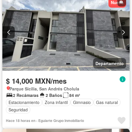
Nuevo
Cuarto de Limpieza
Cuarto de servicio
Electricidad
Elevador
Estacionamiento
Gas natural
Gimnasio
Internet
Jacuzzi
Jardín
Despacho
Recámara con closet
Azotea
Sala polivalente
Sauna
Seguridad
Televisión por cable
Terraza
Vista panorámica
Wifi
Zonas verdes
Permite mascotas
Permite niños
Completamente amueblado
Departamento
$ 14,000 MXN/mes
Parque Sicilia, San Andrés Cholula
2 Recámaras
2 Baños
84 m²
Estacionamiento
Zona infantil
Gimnasio
Gas natural
Seguridad
Hace 18 horas en - Eguiarte Grupo Inmobiliario