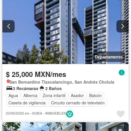
Departamento
$ 25,000 MXN/mes
San Bernardino Tlaxcalancingo, San Andrés Cholula
3 Recámaras
2 Baños
Agua
Alberca
Zona infantil
Asador
Balcón
Caseta de vigilancia
Circuito cerrado de televisión
Cisterna
Cocina equipada
Cocina integral
22/06/2026 en - GOBA - INMUEBLES
Cuarto de servicio
Elevador
Estacionamiento
Gimnasio
Internet
Jacuzzi
Jardín
Recámara con closet