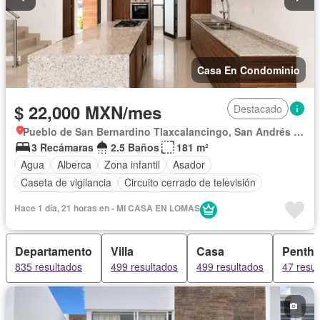
Solo familias
Completamente amueblado
Casa En Condominio
$ 22,000 MXN/mes
Destacado
Pueblo de San Bernardino Tlaxcalancingo, San Andrés Cholula
3 Recámaras
2.5 Baños
181 m²
Agua
Alberca
Zona infantil
Asador
Caseta de vigilancia
Circuito cerrado de televisión
Cisterna
Cocina equipada
Cocina integral
Hace 1 día, 21 horas en - MI CASA EN LOMAS
Cuarto de Limpieza
Cuarto de servicio
Electricidad
Estacionamiento
Gas natural
Internet
Jacuzzi
Jardín
Departamento
Villa
Casa
Penth
Recámara con closet
Azotea
Sala polivalente
835 resultados
499 resultados
499 resultados
47 resul
Seguridad
Televisión por cable
Terraza
Vista panorámica
Wifi
Zonas verdes
Solo familias
Sin amueblar