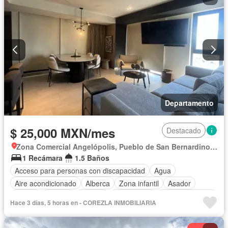
Departamento
$ 25,000 MXN/mes
Destacado
Zona Comercial Angelópolis, Pueblo de San Bernardino Tlaxcalancingo
1 Recámara
1.5 Baños
Acceso para personas con discapacidad
Agua
Aire acondicionado
Alberca
Zona infantil
Asador
Balcón
Bodega
Bodega
Calefacción
Cancha de tenis
Hace 3 días, 5 horas en - COREZLA INMOBILIARIA
Caseta de vigilancia
Circuito cerrado de televisión
Chimenea
Cisterna
Cocina equipada
Cocina integral