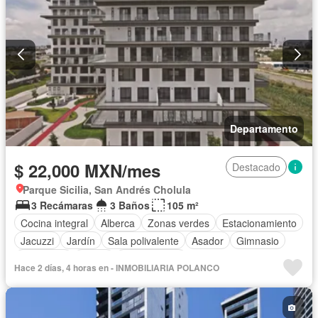
Departamento
$ 22,000 MXN/mes
Destacado
Parque Sicilia, San Andrés Cholula
3 Recámaras
3 Baños
105 m²
Cocina integral
Alberca
Zonas verdes
Estacionamiento
Jacuzzi
Jardín
Sala polivalente
Asador
Gimnasio
Seguridad
Sauna
Sin amueblar
Hace 2 días, 4 horas en - INMOBILIARIA POLANCO