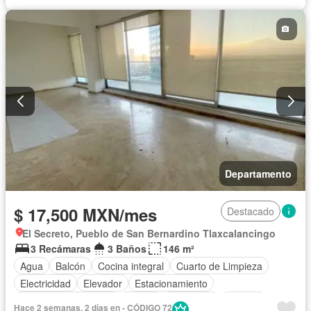
Aire acondicionado
Bodega
Electricidad
Agua
Cuarto de Limpieza
Zonas verdes
Vista panorámica
Recámara con closet
Caseta de vigilancia
Parcialmente amueblado
Departamento
$ 17,500 MXN/mes
Destacado
El Secreto, Pueblo de San Bernardino Tlaxcalancingo
3 Recámaras
3 Baños
146 m²
Agua
Balcón
Cocina integral
Cuarto de Limpieza
Electricidad
Elevador
Estacionamiento
Recámara con closet
Azotea
Seguridad
Terraza
Hace 2 semanas, 2 días en - CÓDIGO 72