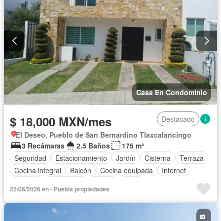
Casa En Condominio
$ 18,000 MXN/mes
Destacado
El Deseo, Pueblo de San Bernardino Tlaxcalancingo
3 Recámaras
2.5 Baños
175 m²
Seguridad
Estacionamiento
Jardín
Cisterna
Terraza
Cocina integral
Balcón
Cocina equipada
Internet
Bodega
Electricidad
Azotea
Agua
22/06/2026 en - Puebla propiedades
Televisión por cable
Gas natural
Zonas verdes
Recámara con closet
Caseta de vigilancia
Wifi
Permite mascotas
Permite niños
Solo familias