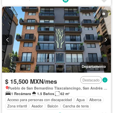
Vista panorámica
Sin amueblar
Departamento
$ 15,500 MXN/mes
Destacado
Pueblo de San Bernardino Tlaxcalancingo, San Andrés Cholula
1 Recámara
1.5 Baños
62 m²
Acceso para personas con discapacidad
Agua
Alberca
Zona infantil
Asador
Balcón
Cancha de tenis
Caseta de vigilancia
Circuito cerrado de televisión