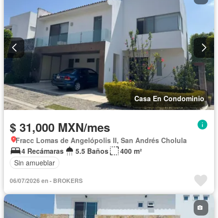
Televisión por cable
Vista panorámica
Wifi
Zonas verdes
Solo familias
Completamente amueblado
Casa En Condominio
$ 31,000 MXN/mes
Fracc Lomas de Angelópolis II, San Andrés Cholula
4 Recámaras
5.5 Baños
400 m²
Sin amueblar
06/07/2026 en - BROKERS