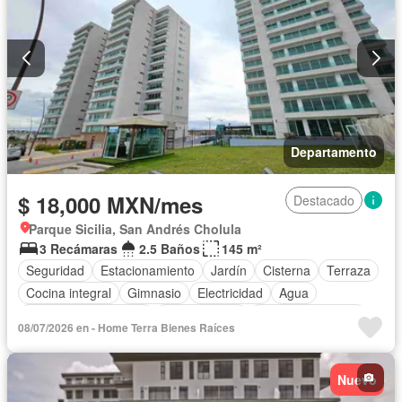
Conserje
Caseta de vigilancia
Completamente amueblado
Departamento
$ 18,000 MXN/mes
Destacado
Parque Sicilia, San Andrés Cholula
3 Recámaras
2.5 Baños
145 m²
Seguridad
Estacionamiento
Jardín
Cisterna
Terraza
Cocina integral
Gimnasio
Electricidad
Agua
Recámara con closet
Permite niños
Permite mascotas
08/07/2026 en - Home Terra Bienes Raíces
Nuevo