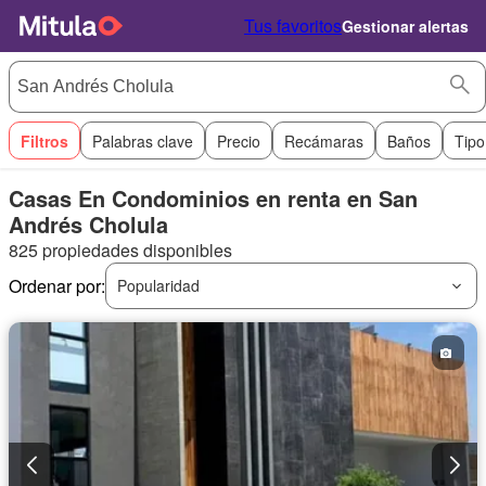
Tus favoritos
Gestionar alertas
Filtros
Palabras clave
Precio
Recámaras
Baños
Tipo
Casas En Condominios en renta en San
Andrés Cholula
825 propiedades disponibles
Ordenar por:
Popularidad