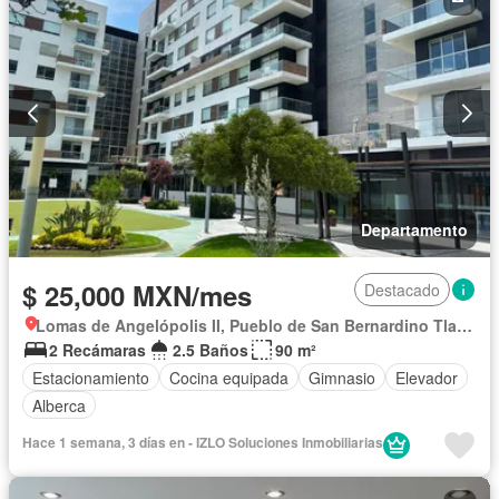
Sala polivalente
Sauna
Terraza
Vista panorámica
Wifi
Zonas verdes
Permite mascotas
Permite niños
Solo familias
Sin amueblar
Departamento
$ 25,000 MXN/mes
Destacado
Lomas de Angelópolis II, Pueblo de San Bernardino Tlaxcalancingo
2 Recámaras
2.5 Baños
90 m²
Estacionamiento
Cocina equipada
Gimnasio
Elevador
Alberca
Hace 1 semana, 3 días en - IZLO Soluciones Inmobiliarias