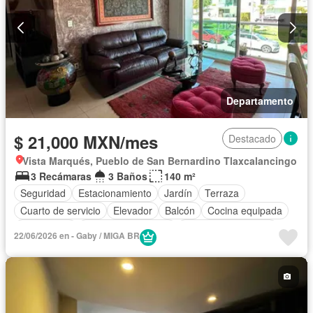
Departamento
$ 21,000 MXN/mes
Destacado
Vista Marqués, Pueblo de San Bernardino Tlaxcalancingo
3 Recámaras
3 Baños
140 m²
Seguridad
Estacionamiento
Jardín
Terraza
Cuarto de servicio
Elevador
Balcón
Cocina equipada
Electricidad
Cuarto de Limpieza
Caseta de vigilancia
22/06/2026 en - Gaby / MIGA BR
Completamente amueblado