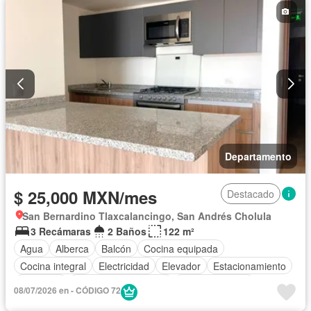
Departamento
$ 25,000 MXN/mes
Destacado
San Bernardino Tlaxcalancingo, San Andrés Cholula
3 Recámaras
2 Baños
122 m²
Agua
Alberca
Balcón
Cocina equipada
Cocina integral
Electricidad
Elevador
Estacionamiento
Gimnasio
Recámara con closet
Sala polivalente
08/07/2026 en - CÓDIGO 72
Seguridad
Terraza
Vista panorámica
Zonas verdes