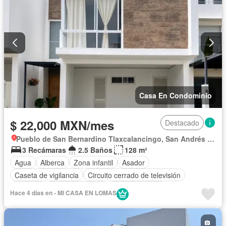
Casa En Condominio
$ 22,000 MXN/mes
Destacado
Pueblo de San Bernardino Tlaxcalancingo, San Andrés Cholula
3 Recámaras
2.5 Baños
128 m²
Agua
Alberca
Zona infantil
Asador
Caseta de vigilancia
Circuito cerrado de televisión
Cisterna
Cocina equipada
Cocina integral
Hace 4 días en - MI CASA EN LOMAS
Cuarto de Limpieza
Electricidad
Estacionamiento
Gas natural
Gimnasio
Internet
Jardín
Recámara con closet
Sala polivalente
Seguridad