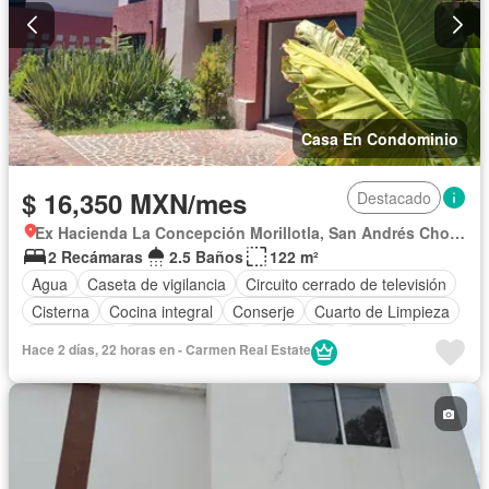
Casa En Condominio
$ 16,350 MXN/mes
Destacado
Ex Hacienda La Concepción Morillotla, San Andrés Cholula
2 Recámaras
2.5 Baños
122 m²
Agua
Caseta de vigilancia
Circuito cerrado de televisión
Cisterna
Cocina integral
Conserje
Cuarto de Limpieza
Electricidad
Estacionamiento
Gimnasio
Internet
Hace 2 días, 22 horas en - Carmen Real Estate
Jardín
Despacho
Recámara con closet
Sala polivalente
Seguridad
Televisión por cable
Terraza
Wifi
Zonas verdes