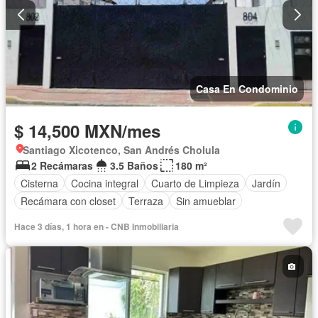
Casa En Condominio
$ 14,500 MXN/mes
Santiago Xicotenco, San Andrés Cholula
2 Recámaras
3.5 Baños
180 m²
Cisterna
Cocina integral
Cuarto de Limpieza
Jardín
Recámara con closet
Terraza
Sin amueblar
Hace 3 días, 1 hora en - CNB Inmobiliaria