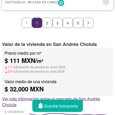
03/07/2026 en - MI CASA EN LOMAS
Cisterna
Cocina equipada
Cocina integral
Conserje
Electricidad
Elevador
Estacionamiento
Gas natural
Gimnasio
Internet
Jacuzzi
Jardín
1
2
3
4
5
Recámara con closet
Sala polivalente
Sauna
Seguridad
Televisión por cable
Terraza
Vista panorámica
Wifi
Zonas verdes
Solo familias
Valor de la vivienda en San Andrés Cholula
Sin amueblar
Precio medio por m²
$ 111 MXN/
m²
1.7 %
Evolución de precios en Junio 2026
3.6 %
Evolución de precios en Julio 2025
Valor medio de una vivienda
$ 32,000 MXN
Ver más información sobre el mercado de San Andrés
Cholula
Guardar búsqueda