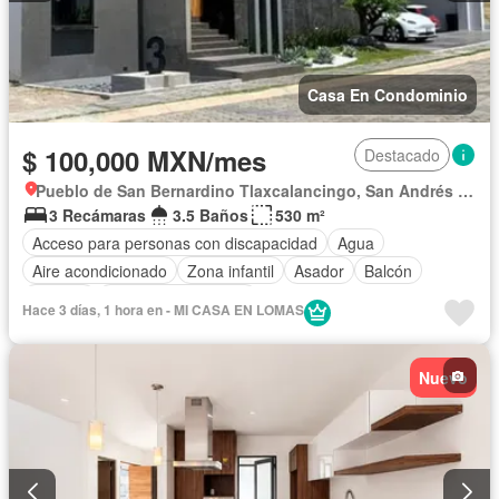
Casa En Condominio
$ 100,000 MXN/mes
Destacado
Pueblo de San Bernardino Tlaxcalancingo, San Andrés Cholula
3 Recámaras
3.5 Baños
530 m²
Acceso para personas con discapacidad
Agua
Aire acondicionado
Zona infantil
Asador
Balcón
Bodega
Caseta de vigilancia
Hace 3 días, 1 hora en - MI CASA EN LOMAS
Circuito cerrado de televisión
Chimenea
Cisterna
Cocina equipada
Cocina integral
Conserje
Nuevo
Cuarto de Limpieza
Cuarto de servicio
Electricidad
Elevador
Estacionamiento
Gas natural
Internet
Jacuzzi
Jardín
Despacho
Recámara con closet
Azotea
Sala polivalente
Seguridad
Televisión por cable
Terraza
Vista panorámica
Wifi
Zonas verdes