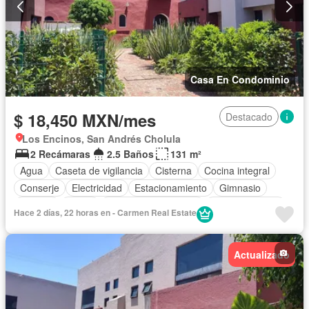
Casa En Condominio
$ 18,450 MXN/mes
Destacado
Los Encinos, San Andrés Cholula
2 Recámaras
2.5 Baños
131 m²
Agua
Caseta de vigilancia
Cisterna
Cocina integral
Conserje
Electricidad
Estacionamiento
Gimnasio
Internet
Jardín
Recámara con closet
Sala polivalente
Hace 2 días, 22 horas en - Carmen Real Estate
Seguridad
Televisión por cable
Terraza
Wifi
Zonas verdes
Actualizado