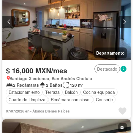
Departamento
$ 16,000 MXN/mes
Destacado
Santiago Xicotenco, San Andrés Cholula
2 Recámaras
2 Baños
120 m²
Estacionamiento
Terraza
Balcón
Cocina equipada
Cuarto de Limpieza
Recámara con closet
Conserje
Completamente amueblado
07/07/2026 en - Ábalos Bienes Raíces