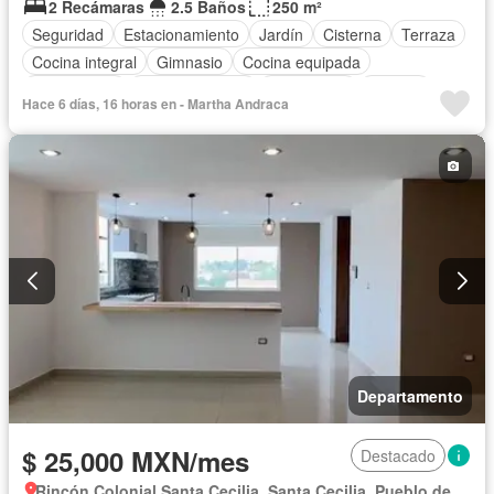
2 Recámaras
2.5 Baños
250 m²
Seguridad
Estacionamiento
Jardín
Cisterna
Terraza
Cocina integral
Gimnasio
Cocina equipada
Zona infantil
Sala polivalente
Electricidad
Internet
Hace 6 días, 16 horas en - Martha Andraca
Agua
Cuarto de Limpieza
Cancha de tenis
Gas natural
Vista panorámica
Caseta de vigilancia
Recámara con closet
Permite mascotas
Permite niños
Solo familias
Sin amueblar
Departamento
$ 25,000 MXN/mes
Destacado
Rincón Colonial Santa Cecilia, Santa Cecilia, Pueblo de San Bernardino Tlaxcalancingo