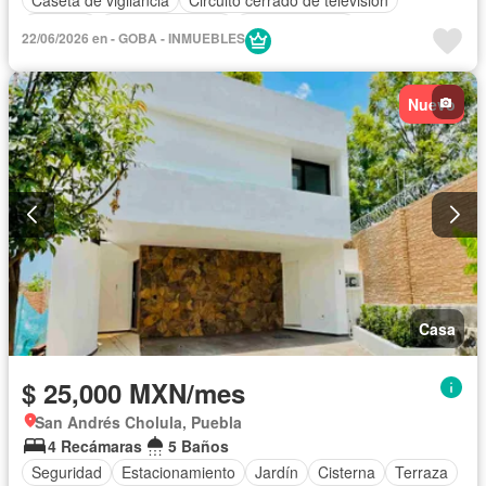
Cisterna
Cocina equipada
Cocina integral
22/06/2026 en - GOBA - INMUEBLES
Cuarto de servicio
Elevador
Estacionamiento
Gimnasio
Internet
Jacuzzi
Jardín
Recámara con closet
Nuevo
Sala polivalente
Sauna
Terraza
Vista panorámica
Wifi
Zonas verdes
Permite mascotas
Permite niños
Solo familias
Sin amueblar
Casa
$ 25,000 MXN/mes
San Andrés Cholula, Puebla
4 Recámaras
5 Baños
Seguridad
Estacionamiento
Jardín
Cisterna
Terraza