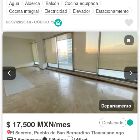
Agua
Alberca
Balcón
Cocina equipada
Cocina integral
Electricidad
Elevador
Estacionamiento
Gimnasio
Recámara con closet
Sala polivalente
08/07/2026 en - CÓDIGO 72
Seguridad
Terraza
Vista panorámica
Zonas verdes
Sin amueblar
Departamento
$ 17,500 MXN/mes
Destacado
El Secreto, Pueblo de San Bernardino Tlaxcalancingo
3 Recámaras
3 Baños
146 m²