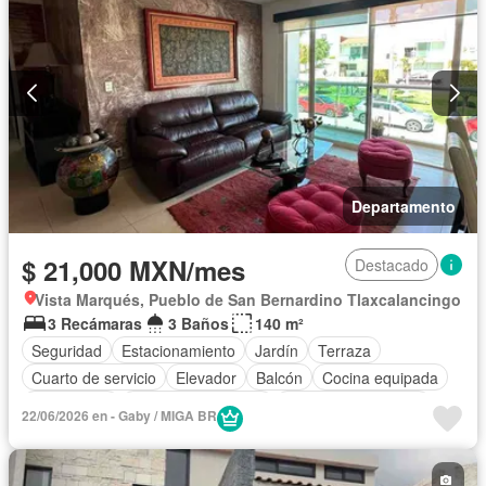
Departamento
$ 21,000 MXN/mes
Destacado
Vista Marqués, Pueblo de San Bernardino Tlaxcalancingo
3 Recámaras
3 Baños
140 m²
Seguridad
Estacionamiento
Jardín
Terraza
Cuarto de servicio
Elevador
Balcón
Cocina equipada
Electricidad
Cuarto de Limpieza
Caseta de vigilancia
22/06/2026 en - Gaby / MIGA BR
Completamente amueblado