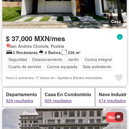
Casa
$ 37,000 MXN/mes
San Andrés Cholula, Puebla
3 Recámaras
5 Baños
338 m²
Seguridad
Estacionamiento
Jardín
Cocina integral
Cuarto de servicio
Cocina equipada
Sala polivalente
Zona infantil
Bodega
Azotea
Cuarto de Limpieza
Hace 2 semanas, 17 horas en - Apodaca Bienes Inmuebles
Electricidad
Asador
Permite mascotas
Sin amueblar
Departamento
Casa En Condominio
Nave Industri
829 resultados
829 resultados
674 resultados
Nuevo