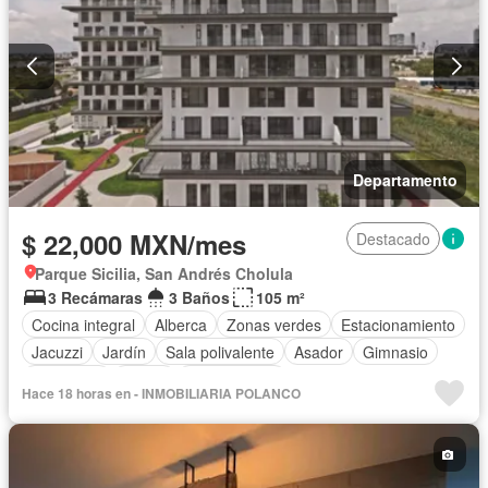
Departamento
$ 22,000 MXN/mes
Destacado
Parque Sicilia, San Andrés Cholula
3 Recámaras
3 Baños
105 m²
Cocina integral
Alberca
Zonas verdes
Estacionamiento
Jacuzzi
Jardín
Sala polivalente
Asador
Gimnasio
Seguridad
Sauna
Sin amueblar
Hace 18 horas en - INMOBILIARIA POLANCO