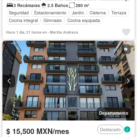
3 Recámaras
2.5 Baños
280 m²
Seguridad
Estacionamiento
Jardín
Cisterna
Terraza
Cocina integral
Gimnasio
Cocina equipada
Sala polivalente
Bodega
Electricidad
Hace 1 día, 21 horas en - Martha Andraca
Cuarto de Limpieza
Agua
Caseta de vigilancia
Recámara con closet
Permite mascotas
Solo familias
Permite niños
Sin amueblar
Departamento
$ 15,500 MXN/mes
Destacado