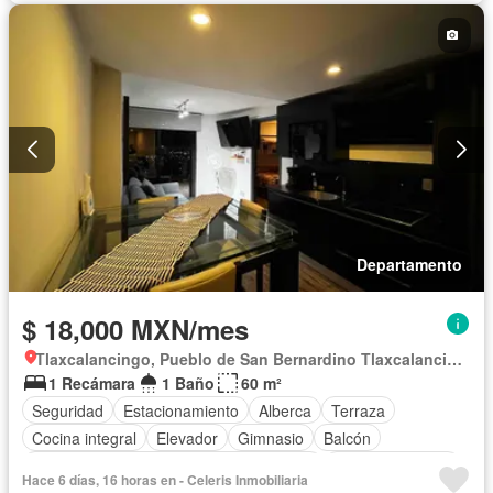
Aire acondicionado
Bodega
Circuito cerrado de televisión
Electricidad
Agua
Cuarto de Limpieza
Cancha de tenis
Televisión por cable
Calefacción
Gas natural
Wifi
Conserje
Sauna
Caseta de vigilancia
Recámara con closet
Despacho
Zonas verdes
Chimenea
Asador
Sin amueblar
Departamento
$ 18,000 MXN/mes
Tlaxcalancingo, Pueblo de San Bernardino Tlaxcalancingo
1 Recámara
1 Baño
60 m²
Seguridad
Estacionamiento
Alberca
Terraza
Cocina integral
Elevador
Gimnasio
Balcón
Acceso para personas con discapacidad
Cocina equipada
Hace 6 días, 16 horas en - Celeris Inmobiliaria
Zona infantil
Sala polivalente
Internet
Electricidad