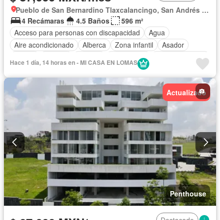
Pueblo de San Bernardino Tlaxcalancingo, San Andrés Cholula
4 Recámaras
4.5 Baños
596 m²
Acceso para personas con discapacidad
Agua
Aire acondicionado
Alberca
Zona infantil
Asador
Balcón
Bodega
Bodega
Calefacción
Cancha de tenis
Hace 1 día, 14 horas en - MI CASA EN LOMAS
Caseta de vigilancia
Circuito cerrado de televisión
Chimenea
Cisterna
Cocina equipada
Cocina integral
Actualizado
Conserje
Cuarto de Limpieza
Cuarto de servicio
Electricidad
Elevador
Estacionamiento
Gas natural
Gimnasio
Internet
Jacuzzi
Jardín
Despacho
Recámara con closet
Azotea
Sala polivalente
Sauna
Seguridad
Televisión por cable
Terraza
Vista panorámica
Wifi
Zonas verdes
Permite mascotas
Permite niños
Solo familias
Sin amueblar
Penthouse