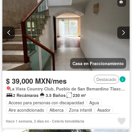
Recámara con closet
Caseta de vigilancia
Completamente amueblado
Casa en Fraccionamiento
$ 39,000 MXN/mes
Destacado
La Vista Country Club, Pueblo de San Bernardino Tlaxcalancingo
2 Recámaras
3.5 Baños
230 m²
Acceso para personas con discapacidad
Agua
Aire acondicionado
Alberca
Zona infantil
Asador
Balcón
Bodega
Cancha de tenis
Caseta de vigilancia
Hace 1 semana, 3 días en - Celeris Inmobiliaria
Circuito cerrado de televisión
Cisterna
Cocina equipada
Cocina integral
Cuarto de Limpieza
Cuarto de servicio