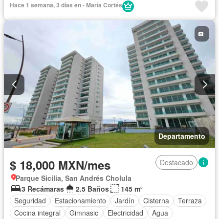
Hace 1 semana, 3 días en - María Cortés
Cuarto de Limpieza
Electricidad
Estacionamiento
Gas natural
Gimnasio
Jardín
Recámara con closet
Sala polivalente
Seguridad
Vista panorámica
Zonas verdes
Sin amueblar
Departamento
$ 18,000 MXN/mes
Destacado
Parque Sicilia, San Andrés Cholula
3 Recámaras
2.5 Baños
145 m²
Seguridad
Estacionamiento
Jardín
Cisterna
Terraza
Cocina integral
Gimnasio
Electricidad
Agua