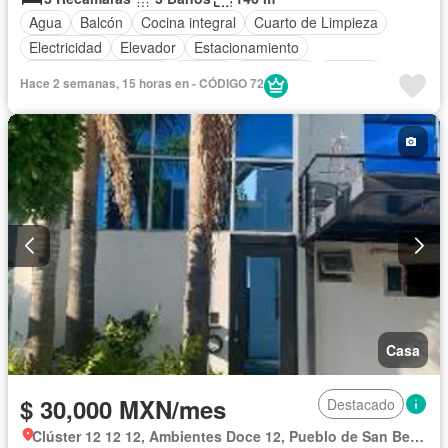
Agua
Balcón
Cocina integral
Cuarto de Limpieza
Electricidad
Elevador
Estacionamiento
Recámara con closet
Azotea
Seguridad
Terraza
Hace 2 semanas, 15 horas en - CÓDIGO 72
Vista panorámica
Sin amueblar
Casa
$ 30,000 MXN/mes
Destacado
Clúster 12 12 12, Ambientes Doce 12, Pueblo de San Bernardino Tlaxcalancingo