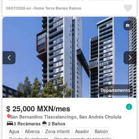
Recámara con closet
Permite niños
Permite mascotas
08/07/2026 en - Home Terra Bienes Raíces
Departamento
$ 25,000 MXN/mes
San Bernardino Tlaxcalancingo, San Andrés Cholula
3 Recámaras
2 Baños
Agua
Alberca
Zona infantil
Asador
Balcón
Caseta de vigilancia
Circuito cerrado de televisión