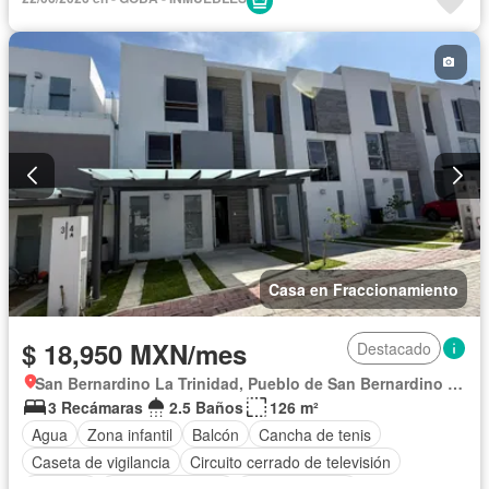
Estacionamiento
Jardín
Recámara con closet
Zonas verdes
Permite mascotas
Sin amueblar
Casa en Fraccionamiento
$ 18,950 MXN/mes
Destacado
San Bernardino La Trinidad, Pueblo de San Bernardino Tlaxcalancingo
3 Recámaras
2.5 Baños
126 m²
Agua
Zona infantil
Balcón
Cancha de tenis
Caseta de vigilancia
Circuito cerrado de televisión
Cisterna
Cocina equipada
Cocina integral