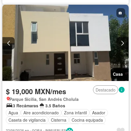
Circuito cerrado de televisión
Azotea
Jacuzzi
Agua
Calefacción
Televisión por cable
Asador
Chimenea
Vista panorámica
Recámara con closet
Sauna
Wifi
Conserje
Caseta de vigilancia
Completamente amueblado
Casa
$ 19,000 MXN/mes
Destacado
Parque Sicilia, San Andrés Cholula
3 Recámaras
3.5 Baños
Agua
Aire acondicionado
Zona infantil
Asador
Caseta de vigilancia
Cisterna
Cocina equipada
Cocina integral
Cuarto de Limpieza
Electricidad
22/06/2026 en - GOBA - INMUEBLES