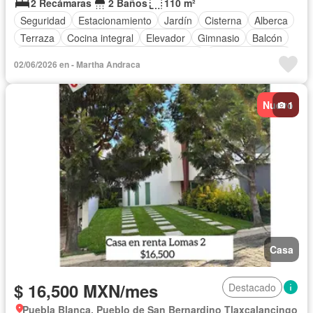
2 Recámaras
2 Baños
110 m²
Seguridad
Estacionamiento
Jardín
Cisterna
Alberca
Terraza
Cocina integral
Elevador
Gimnasio
Balcón
Acceso para personas con discapacidad
Cocina equipada
02/06/2026 en - Martha Andraca
Zona infantil
Sala polivalente
Internet
Aire acondicionado
Bodega
Electricidad
Agua
Nuevo
1
Cuarto de Limpieza
Zonas verdes
Vista panorámica
Recámara con closet
Caseta de vigilancia
Parcialmente amueblado
Casa
$ 16,500 MXN/mes
Destacado
Puebla Blanca, Pueblo de San Bernardino Tlaxcalancingo