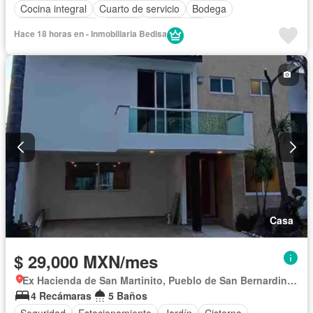
Cocina integral
Cuarto de servicio
Bodega
Cocina equipada
Balcón
Electricidad
Hace 18 horas en - Inmobiliaria Bedisa
Cuarto de Limpieza
Zonas verdes
Caseta de vigilancia
Despacho
Recámara con closet
Sin amueblar
Casa
$ 29,000 MXN/mes
Ex Hacienda de San Martinito, Pueblo de San Bernardino Tlaxcalancingo
4 Recámaras
5 Baños
Seguridad
Estacionamiento
Jardín
Cisterna