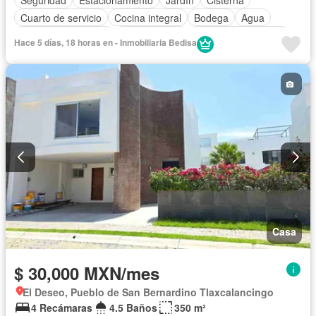
Cuarto de servicio
Cocina integral
Bodega
Agua
Cuarto de Limpieza
Zonas verdes
Caseta de vigilancia
Hace 5 días, 18 horas en - Inmobiliaria Bedisa
Conserje
Recámara con closet
Vista panorámica
Sin amueblar
Casa
$ 30,000 MXN/mes
El Deseo, Pueblo de San Bernardino Tlaxcalancingo
4 Recámaras
4.5 Baños
350 m²