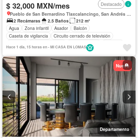
$ 32,000 MXN/mes
Destacado
Pueblo de San Bernardino Tlaxcalancingo, San Andrés Cholula
2 Recámaras
2.5 Baños
212 m²
Agua
Zona infantil
Asador
Balcón
Caseta de vigilancia
Circuito cerrado de televisión
Cisterna
Cocina equipada
Cocina integral
Conserje
Hace 1 día, 15 horas en - MI CASA EN LOMAS
Cuarto de Limpieza
Electricidad
Elevador
Estacionamiento
Gas natural
Internet
Jacuzzi
Jardín
Nuevo
Recámara con closet
Sauna
Seguridad
Televisión por cable
Terraza
Vista panorámica
Wifi
Zonas verdes
Solo familias
Sin amueblar
Departamento