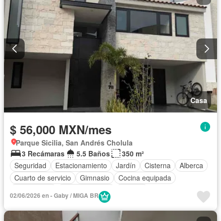
Casa
$ 56,000 MXN/mes
Parque Sicilia, San Andrés Cholula
3 Recámaras
5.5 Baños
350 m²
Seguridad
Estacionamiento
Jardín
Cisterna
Alberca
Cuarto de servicio
Gimnasio
Cocina equipada
Zona infantil
Sala polivalente
Bodega
02/06/2026 en - Gaby / MIGA BR
Aire acondicionado
Electricidad
Jacuzzi
Agua
Cuarto de Limpieza
Gas natural
Zonas verdes