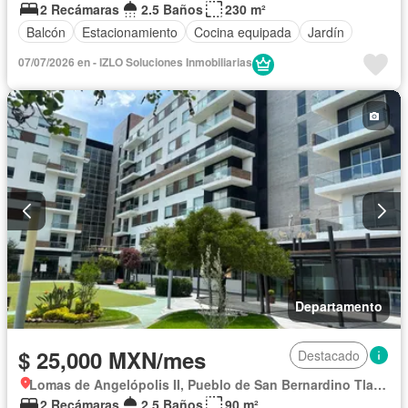
2 Recámaras
2.5 Baños
230 m²
Balcón
Estacionamiento
Cocina equipada
Jardín
07/07/2026 en - IZLO Soluciones Inmobiliarias
Departamento
$ 25,000 MXN/mes
Destacado
Lomas de Angelópolis II, Pueblo de San Bernardino Tlaxcalancingo
2 Recámaras
2.5 Baños
90 m²