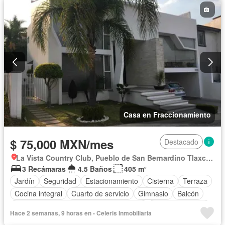
Electricidad
Estacionamiento
Gimnasio
Jardín
Recámara con closet
Sala polivalente
Seguridad
Televisión por cable
Terraza
Wifi
Sin amueblar
Casa en Fraccionamiento
$ 75,000 MXN/mes
Destacado
La Vista Country Club, Pueblo de San Bernardino Tlaxcalancingo
3 Recámaras
4.5 Baños
405 m²
Jardín
Seguridad
Estacionamiento
Cisterna
Terraza
Cocina integral
Cuarto de servicio
Gimnasio
Balcón
Acceso para personas con discapacidad
Cocina equipada
Hace 2 semanas, 9 horas en - Celeris Inmobiliaria
Zona infantil
Sala polivalente
Internet