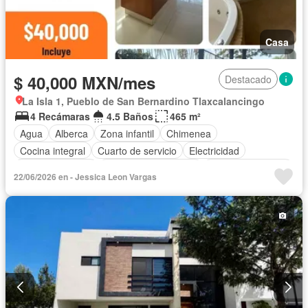
Casa
$ 40,000 MXN/mes
Destacado
La Isla 1, Pueblo de San Bernardino Tlaxcalancingo
4 Recámaras
4.5 Baños
465 m²
Agua
Alberca
Zona infantil
Chimenea
Cocina integral
Cuarto de servicio
Electricidad
Estacionamiento
Recámara con closet
Permite mascotas
22/06/2026 en - Jessica Leon Vargas
Permite niños
Sin amueblar