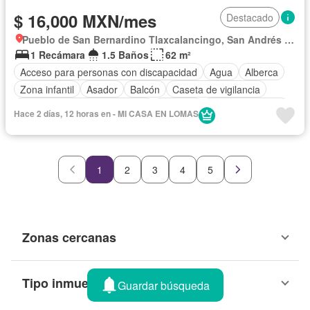
$ 16,000 MXN/mes
Destacado
Pueblo de San Bernardino Tlaxcalancingo, San Andrés Cholula
1 Recámara
1.5 Baños
62 m²
Acceso para personas con discapacidad
Agua
Alberca
Zona infantil
Asador
Balcón
Caseta de vigilancia
Circuito cerrado de televisión
Cisterna
Cocina equipada
Hace 2 días, 12 horas en - MI CASA EN LOMAS
Cocina integral
Electricidad
Elevador
Estacionamiento
Gas natural
Gimnasio
Internet
Jacuzzi
Jardín
Recámara con closet
Sala polivalente
Sauna
1
2
3
4
5
Seguridad
Televisión por cable
Terraza
Vista panorámica
Wifi
Zonas verdes
Solo familias
Sin amueblar
Zonas cercanas
Tipo inmueble
Guardar búsqueda