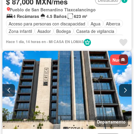
$ 87,000 MXN/mes
Destacado
Pueblo de San Bernardino Tlaxcalancingo
4 Recámaras
4.5 Baños
623 m²
Acceso para personas con discapacidad
Agua
Alberca
Zona infantil
Asador
Bodega
Caseta de vigilancia
Circuito cerrado de televisión
Cisterna
Cocina equipada
Hace 1 día, 14 horas en - MI CASA EN LOMAS
Cocina integral
Conserje
Cuarto de Limpieza
Cuarto de servicio
Electricidad
Elevador
Nuevo
Estacionamiento
Gas natural
Gimnasio
Internet
Jardín
Recámara con closet
Azotea
Sala polivalente
Seguridad
Televisión por cable
Terraza
Vista panorámica
Wifi
Zonas verdes
Permite mascotas
Permite niños
Solo familias
Sin amueblar
Departamento