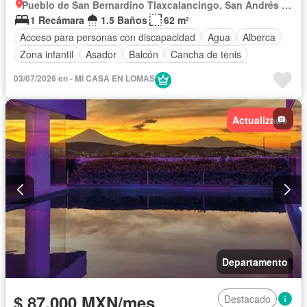
Pueblo de San Bernardino Tlaxcalancingo, San Andrés Cholula
1 Recámara
1.5 Baños
62 m²
Acceso para personas con discapacidad
Agua
Alberca
Zona infantil
Asador
Balcón
Cancha de tenis
Caseta de vigilancia
Circuito cerrado de televisión
03/07/2026 en - MI CASA EN LOMAS
Cisterna
Cocina equipada
Cocina integral
Conserje
Electricidad
Elevador
Estacionamiento
Gas natural
Actualizado
Gimnasio
Internet
Jacuzzi
Jardín
Recámara con closet
Sala polivalente
Sauna
Seguridad
Televisión por cable
Terraza
Vista panorámica
Wifi
Zonas verdes
Solo familias
Sin amueblar
Departamento
$ 87,000 MXN/mes
Destacado