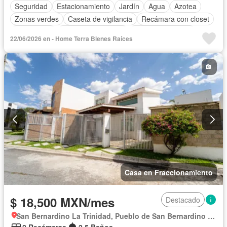
Seguridad
Estacionamiento
Jardín
Agua
Azotea
Zonas verdes
Caseta de vigilancia
Recámara con closet
Gas natural
Cuarto de Limpieza
Cuarto de servicio
22/06/2026 en - Home Terra Bienes Raíces
Permite niños
Permite mascotas
Casa en Fraccionamiento
$ 18,500 MXN/mes
Destacado
San Bernardino La Trinidad, Pueblo de San Bernardino Tlaxcalancingo
2 Recámaras
2.5 Baños