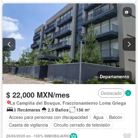
Cocina integral
Conserje
Cuarto de Limpieza
Electricidad
Elevador
Estacionamiento
Gas natural
Gimnasio
Internet
Jacuzzi
Jardín
Despacho
Recámara con closet
Azotea
Sala polivalente
Sauna
Seguridad
Televisión por cable
Terraza
Vista panorámica
Wifi
Zonas verdes
Permite mascotas
Permite niños
Solo familias
Completamente amueblado
Departamento
$ 22,000 MXN/mes
Destacado
La Campiña del Bosque, Fraccionamiento Loma Griega
3 Recámaras
2.5 Baños
156 m²
Acceso para personas con discapacidad
Agua
Balcón
Caseta de vigilancia
Circuito cerrado de televisión
Cisterna
Cocina equipada
Cocina integral
Electricidad
26/06/2026 en - 100% INMOBILIARIO