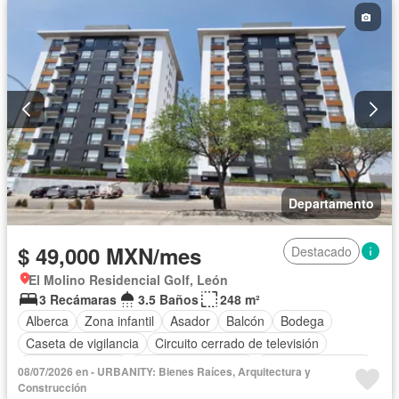
Departamento
$ 49,000 MXN/mes
Destacado
El Molino Residencial Golf, León
3 Recámaras
3.5 Baños
248 m²
Alberca
Zona infantil
Asador
Balcón
Bodega
Caseta de vigilancia
Circuito cerrado de televisión
Cocina equipada
Cuarto de Limpieza
Cuarto de servicio
08/07/2026 en - URBANITY: Bienes Raíces, Arquitectura y
Elevador
Estacionamiento
Gimnasio
Jardín
Construcción