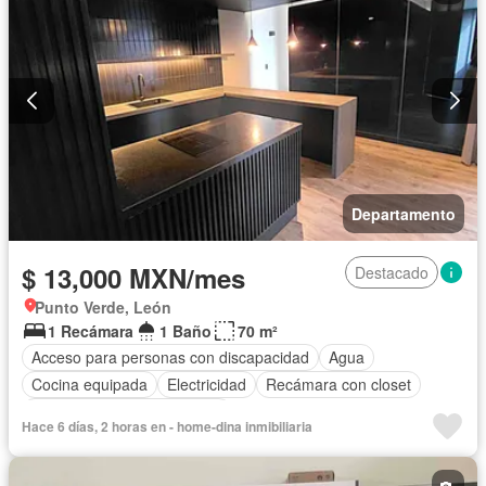
Departamento
$ 13,000 MXN/mes
Destacado
Punto Verde, León
1 Recámara
1 Baño
70 m²
Acceso para personas con discapacidad
Agua
Cocina equipada
Electricidad
Recámara con closet
Completamente amueblado
Hace 6 días, 2 horas en - home-dina inmibiliaria