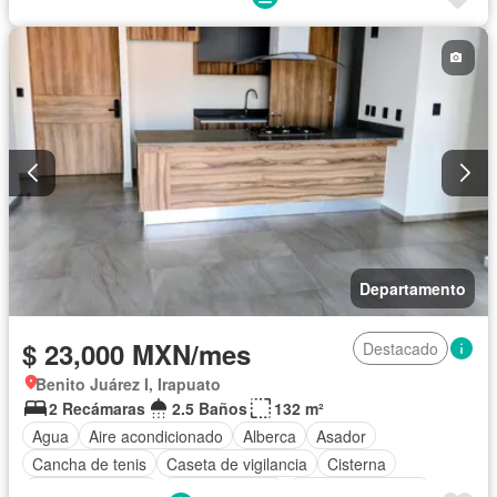
Elevador
Estacionamiento
Gas natural
Internet
Recámara con closet
Seguridad
Televisión por cable
Terraza
Vista panorámica
Wifi
Zonas verdes
Permite mascotas
Permite niños
Solo familias
Sin amueblar
Departamento
$ 23,000 MXN/mes
Destacado
Benito Juárez I, Irapuato
2 Recámaras
2.5 Baños
132 m²
Agua
Aire acondicionado
Alberca
Asador
Cancha de tenis
Caseta de vigilancia
Cisterna
Cocina equipada
Cocina integral
Cuarto de servicio