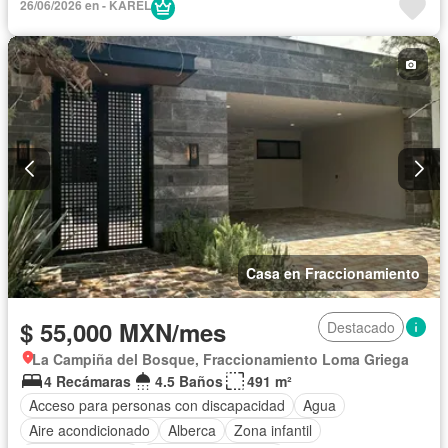
26/06/2026 en - KAREL
Electricidad
Elevador
Estacionamiento
Gimnasio
Internet
Recámara con closet
Azotea
Seguridad
Terraza
Vista panorámica
Wifi
Permite mascotas
Permite niños
Casa en Fraccionamiento
$ 55,000 MXN/mes
Destacado
La Campiña del Bosque, Fraccionamiento Loma Griega
4 Recámaras
4.5 Baños
491 m²
Acceso para personas con discapacidad
Agua
Aire acondicionado
Alberca
Zona infantil