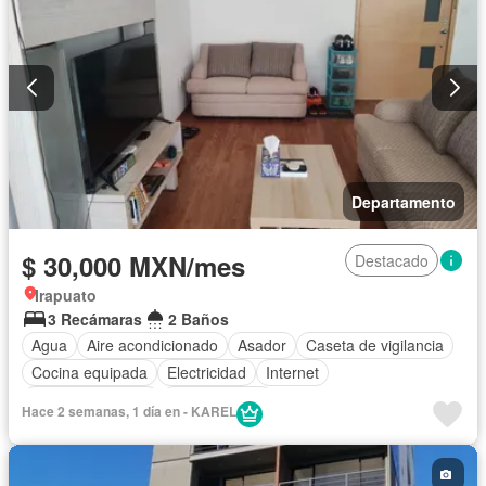
Azotea
Sala polivalente
Seguridad
Televisión por cable
Terraza
Vista panorámica
Wifi
Zonas verdes
Permite niños
Solo familias
Completamente amueblado
Departamento
$ 30,000 MXN/mes
Destacado
Irapuato
3 Recámaras
2 Baños
Agua
Aire acondicionado
Asador
Caseta de vigilancia
Cocina equipada
Electricidad
Internet
Vista panorámica
Permite niños
Hace 2 semanas, 1 día en - KAREL
Completamente amueblado