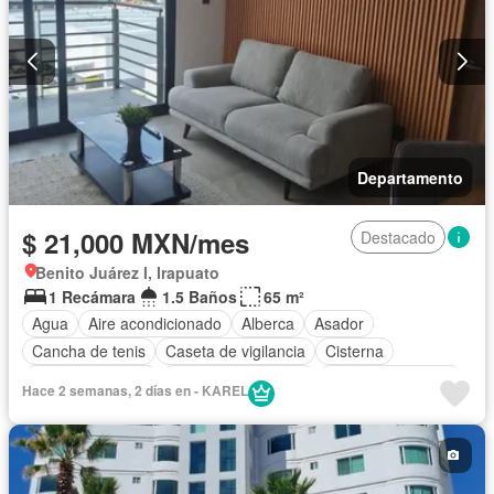
Departamento
$ 21,000 MXN/mes
Destacado
Benito Juárez I, Irapuato
1 Recámara
1.5 Baños
65 m²
Agua
Aire acondicionado
Alberca
Asador
Cancha de tenis
Caseta de vigilancia
Cisterna
Cocina equipada
Cuarto de Limpieza
Cuarto de servicio
Hace 2 semanas, 2 días en - KAREL
Electricidad
Elevador
Estacionamiento
Gimnasio
Internet
Despacho
Recámara con closet
Azotea
Seguridad
Televisión por cable
Terraza
Vista panorámica
Wifi
Permite mascotas
Permite niños