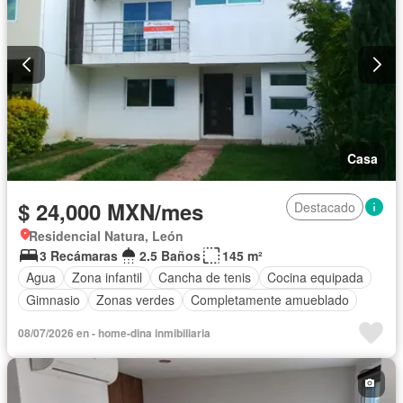
Casa
$ 24,000 MXN/mes
Destacado
Residencial Natura, León
3 Recámaras
2.5 Baños
145 m²
Agua
Zona infantil
Cancha de tenis
Cocina equipada
Gimnasio
Zonas verdes
Completamente amueblado
08/07/2026 en - home-dina inmibiliaria