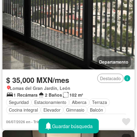
Departamento
$ 35,000 MXN/mes
Destacado
Lomas del Gran Jardín, León
1 Recámara
2 Baños
102 m²
Seguridad
Estacionamiento
Alberca
Terraza
Cocina integral
Elevador
Gimnasio
Balcón
Acceso para personas con discapacidad
Cocina equipada
06/07/2026 en - Triny Casillas
Zona infantil
Sala polivalente
Internet
Guardar búsqueda
Aire acondicionado
Jacuzzi
Cuarto de Limpieza