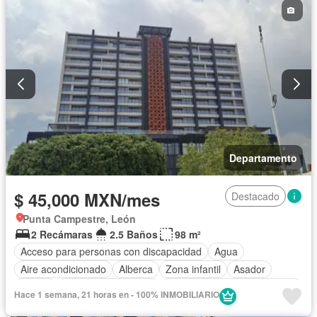
Permite niños
Departamento
$ 45,000 MXN/mes
Destacado
Punta Campestre, León
2 Recámaras
2.5 Baños
98 m²
Acceso para personas con discapacidad
Agua
Aire acondicionado
Alberca
Zona infantil
Asador
Balcón
Caseta de vigilancia
Circuito cerrado de televisión
Hace 1 semana, 21 horas en - 100% INMOBILIARIO
Cisterna
Cocina equipada
Cocina integral
Conserje