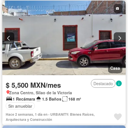
Casa
$ 5,500 MXN/mes
Destacado
Zona Centro, Silao de la Victoria
1 Recámara
1.5 Baños
168 m²
Sin amueblar
Hace 2 semanas, 1 día en - URBANITY: Bienes Raíces,
Arquitectura y Construcción