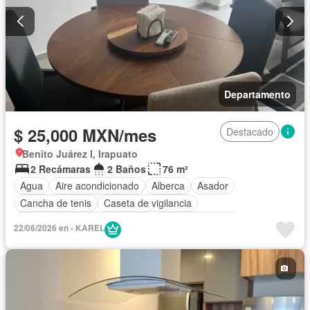
Departamento
$ 25,000 MXN/mes
Destacado
Benito Juárez I, Irapuato
2 Recámaras
2 Baños
76 m²
Agua
Aire acondicionado
Alberca
Asador
Cancha de tenis
Caseta de vigilancia
Circuito cerrado de televisión
Cocina equipada
22/06/2026 en - KAREL
Cuarto de servicio
Electricidad
Elevador
Estacionamiento
Gimnasio
Internet
Recámara con closet
Seguridad
Terraza
Vista panorámica
Wifi
Permite mascotas
Permite niños
Completamente amueblado