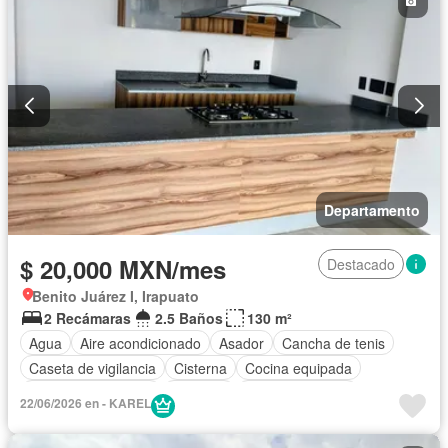
Gas natural
Asador
Vista panorámica
Recámara con closet
Caseta de vigilancia
Permite mascotas
Permite niños
Solo familias
Completamente amueblado
Departamento
$ 20,000 MXN/mes
Destacado
Benito Juárez I, Irapuato
2 Recámaras
2.5 Baños
130 m²
Agua
Aire acondicionado
Asador
Cancha de tenis
Caseta de vigilancia
Cisterna
Cocina equipada
Cuarto de Limpieza
Elevador
Estacionamiento
22/06/2026 en - KAREL
Gimnasio
Internet
Recámara con closet
Seguridad
Terraza
Vista panorámica
Wifi
Permite mascotas