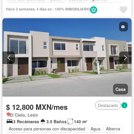
Circuito cerrado de televisión
Cisterna
Cocina equipada
Hace 2 semanas, 4 días en - 100% INMOBILIARIO
Cocina integral
Cuarto de Limpieza
Cuarto de servicio
Electricidad
Estacionamiento
Gas natural
Internet
Jardín
Recámara con closet
Seguridad
Televisión por cable
Terraza
Vista panorámica
Wifi
Zonas verdes
Permite mascotas
Permite niños
Solo familias
Sin amueblar
Casa
$ 12,800 MXN/mes
Destacado
El Cielo, León
3 Recámaras
3.5 Baños
140 m²
Acceso para personas con discapacidad
Agua
Alberca