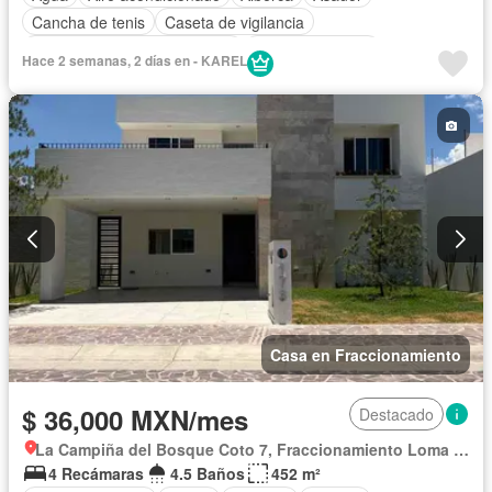
Cancha de tenis
Caseta de vigilancia
Circuito cerrado de televisión
Cocina equipada
Hace 2 semanas, 2 días en - KAREL
Cocina integral
Cuarto de Limpieza
Electricidad
Elevador
Estacionamiento
Gimnasio
Internet
Despacho
Recámara con closet
Seguridad
Televisión por cable
Terraza
Vista panorámica
Wifi
Permite mascotas
Completamente amueblado
Casa en Fraccionamiento
$ 36,000 MXN/mes
Destacado
La Campiña del Bosque Coto 7, Fraccionamiento Loma Griega
4 Recámaras
4.5 Baños
452 m²