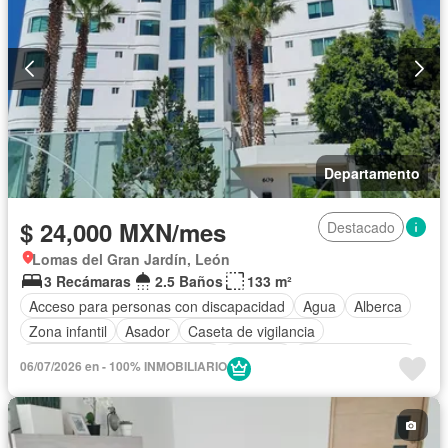
Completamente amueblado
Departamento
$ 24,000 MXN/mes
Destacado
Lomas del Gran Jardín, León
3 Recámaras
2.5 Baños
133 m²
Acceso para personas con discapacidad
Agua
Alberca
Zona infantil
Asador
Caseta de vigilancia
Circuito cerrado de televisión
Cisterna
Cocina equipada
06/07/2026 en - 100% INMOBILIARIO
Cocina integral
Conserje
Cuarto de servicio
Electricidad
Elevador
Estacionamiento
Gas natural
Gimnasio
Internet
Jardín
Recámara con closet