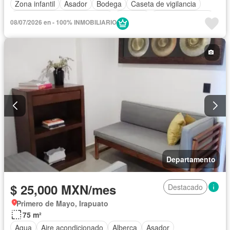
Zona infantil
Asador
Bodega
Caseta de vigilancia
Circuito cerrado de televisión
Cisterna
Cocina equipada
08/07/2026 en - 100% INMOBILIARIO
Cocina integral
Electricidad
Estacionamiento
Gas natural
Gimnasio
Internet
Jardín
Recámara con closet
Sala polivalente
Seguridad
Televisión por cable
Terraza
Vista panorámica
Wifi
Zonas verdes
Permite mascotas
Permite niños
Solo familias
Sin amueblar
Departamento
$ 25,000 MXN/mes
Destacado
Primero de Mayo, Irapuato
75 m²
Agua
Aire acondicionado
Alberca
Asador