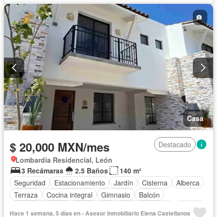
Sala polivalente
Seguridad
Terraza
Vista panorámica
Zonas verdes
Sin amueblar
Casa
$ 20,000 MXN/mes
Destacado
Lombardía Residencial, León
3 Recámaras
2.5 Baños
140 m²
Seguridad
Estacionamiento
Jardín
Cisterna
Alberca
Terraza
Cocina integral
Gimnasio
Balcón
Cocina equipada
Zona infantil
Sala polivalente
Internet
Hace 1 semana, 5 días en - Asesor Inmobiliario Elena Castellanos