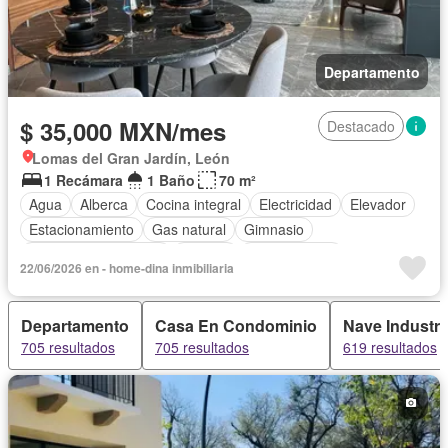
Departamento
$ 35,000 MXN/mes
Destacado
Lomas del Gran Jardín, León
1 Recámara
1 Baño
70 m²
Agua
Alberca
Cocina integral
Electricidad
Elevador
Estacionamiento
Gas natural
Gimnasio
Recámara con closet
Terraza
Zonas verdes
22/06/2026 en - home-dina inmibiliaria
Completamente amueblado
Departamento
Casa En Condominio
Nave Industri
705 resultados
705 resultados
619 resultados