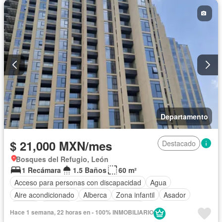
Cuarto de Limpieza
Electricidad
Elevador
Estacionamiento
Gas natural
Gimnasio
Internet
Jacuzzi
Despacho
Recámara con closet
Sala polivalente
Seguridad
Televisión por cable
Terraza
Vista panorámica
Wifi
Zonas verdes
Permite mascotas
Permite niños
Solo familias
Sin amueblar
Departamento
$ 21,000 MXN/mes
Destacado
Bosques del Refugio, León
1 Recámara
1.5 Baños
60 m²
Acceso para personas con discapacidad
Agua
Aire acondicionado
Alberca
Zona infantil
Asador
Balcón
Bodega
Caseta de vigilancia
Hace 1 semana, 22 horas en - 100% INMOBILIARIO
Circuito cerrado de televisión
Cisterna
Cocina equipada