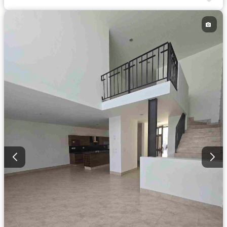
Bodega
Circuito cerrado de televisión
Electricidad
Cancha de tenis
Televisión por cable
Asador
Zonas verdes
Recámara con closet
Caseta de vigilancia
Permite mascotas
Permite niños