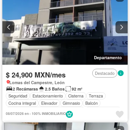
Departamento
$ 24,900 MXN/mes
Destacado
Lomas del Campestre, León
2 Recámaras
2.5 Baños
92 m²
Seguridad
Estacionamiento
Cisterna
Terraza
Cocina integral
Elevador
Gimnasio
Balcón
Acceso para personas con discapacidad
Cocina equipada
08/07/2026 en - 100% INMOBILIARIO
Sala polivalente
Internet
Circuito cerrado de televisión
Electricidad
Azotea
Agua
Televisión por cable