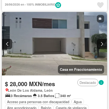
Cancha de tenis
Caseta de vigilancia
26/06/2026 en - 100% INMOBILIARIO
Circuito cerrado de televisión
Cisterna
Cocina equipada
Cocina integral
Cuarto de Limpieza
Cuarto de servicio
Electricidad
Estacionamiento
Gas natural
Internet
Jardín
Recámara con closet
Sala polivalente
Seguridad
Televisión por cable
Terraza
Vista panorámica
Wifi
Zonas verdes
Permite mascotas
Permite niños
Solo familias
Sin amueblar
Casa en Fraccionamiento
$ 28,000 MXN/mes
Destacado
León De Los Aldama, León
3 Recámaras
3.5 Baños
340 m²
Acceso para personas con discapacidad
Agua
Aire acondicionado
Balcón
Caseta de vigilancia