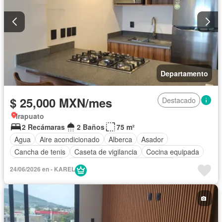
Departamento
$ 25,000 MXN/mes
Destacado
Irapuato
2 Recámaras
2 Baños
75 m²
Agua
Aire acondicionado
Alberca
Asador
Cancha de tenis
Caseta de vigilancia
Cocina equipada
Cocina integral
Cuarto de servicio
Electricidad
24/06/2026 en - KAREL
Elevador
Estacionamiento
Gimnasio
Internet
Despacho
Recámara con closet
Televisión por cable
Terraza
Vista panorámica
Wifi
Permite mascotas
Completamente amueblado