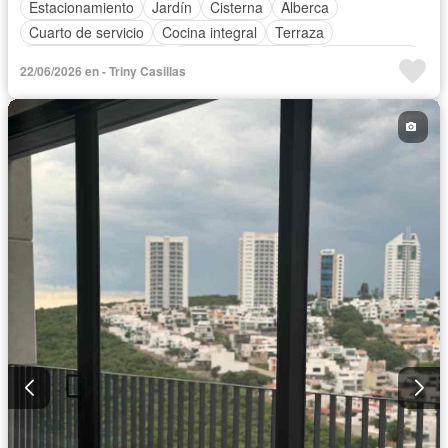
Estacionamiento
Jardín
Cisterna
Alberca
Cuarto de servicio
Cocina integral
Terraza
Recámara con closet
Caseta de vigilancia
Permite niños
22/06/2026 en - Triny Casillas
Permite mascotas
Sin amueblar