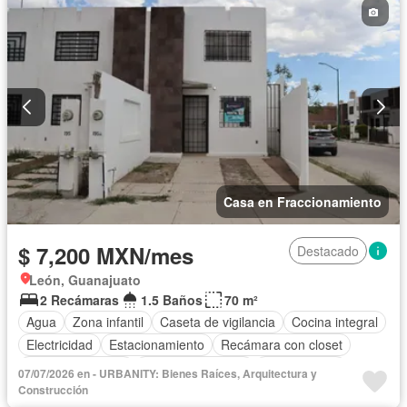
Casa en Fraccionamiento
$ 7,200 MXN/mes
Destacado
León, Guanajuato
2 Recámaras
1.5 Baños
70 m²
Agua
Zona infantil
Caseta de vigilancia
Cocina integral
Electricidad
Estacionamiento
Recámara con closet
Vista panorámica
Permite mascotas
Sin amueblar
07/07/2026 en - URBANITY: Bienes Raíces, Arquitectura y
Construcción