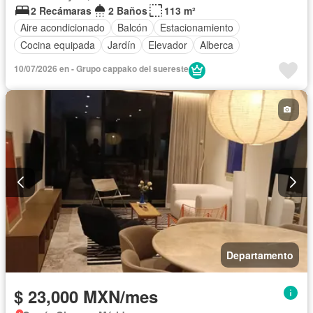
2 Recámaras
2 Baños
113 m²
Aire acondicionado
Balcón
Estacionamiento
Cocina equipada
Jardín
Elevador
Alberca
10/07/2026 en - Grupo cappako del suereste
Departamento
$ 23,000 MXN/mes