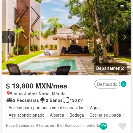
Departamento
$ 19,800 MXN/mes
Destacado
Benito Juárez Norte, Mérida
2 Recámaras
2 Baños
130 m²
Acceso para personas con discapacidad
Agua
Aire acondicionado
Alberca
Bodega
Cocina equipada
Cuarto de Limpieza
Electricidad
Estacionamiento
Hace 3 semanas, 9 horas en - Blei Boutique Inmobiliaria
Internet
Jardín
Recámara con closet
Azotea