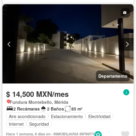
Departamento
$ 14,500 MXN/mes
Fundura Montebello, Mérida
2 Recámaras
2 Baños
85 m²
Aire acondicionado
Estacionamiento
Electricidad
Internet
Seguridad
Hace 1 semana, 6 días en - INMOBILIARIA INFINITY