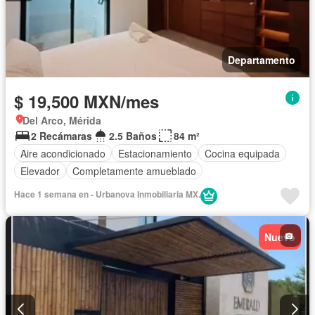
Departamento
$ 19,500 MXN/mes
Del Arco, Mérida
2 Recámaras
2.5 Baños
84 m²
Aire acondicionado
Estacionamiento
Cocina equipada
Elevador
Completamente amueblado
Hace 1 semana en - Urbanova Inmobiliaria MX.
Nuevo