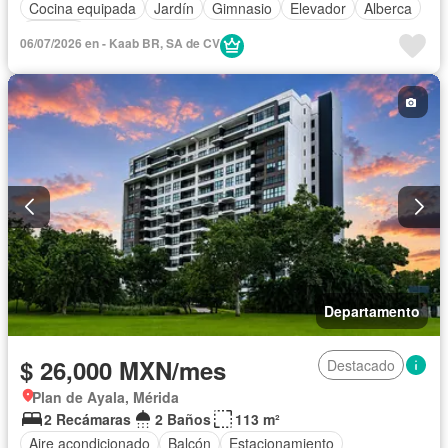
Cocina equipada
Jardín
Gimnasio
Elevador
Alberca
Terraza
06/07/2026 en - Kaab BR, SA de CV
Departamento
$ 26,000 MXN/mes
Destacado
Plan de Ayala, Mérida
2 Recámaras
2 Baños
113 m²
Aire acondicionado
Balcón
Estacionamiento