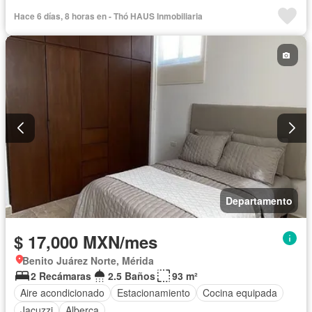
Hace 6 días, 8 horas en - Thó HAUS Inmobiliaria
Departamento
$ 17,000 MXN/mes
Benito Juárez Norte, Mérida
2 Recámaras
2.5 Baños
93 m²
Aire acondicionado
Estacionamiento
Cocina equipada
Jacuzzi
Alberca