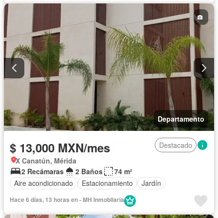
Departamento
$ 13,000 MXN/mes
Destacado
X Canatún, Mérida
2 Recámaras
2 Baños
74 m²
Aire acondicionado
Estacionamiento
Jardín
Hace 6 días, 13 horas en - MH Inmobilaria