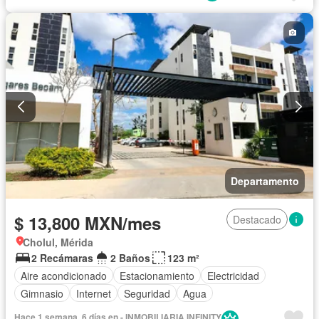
Departamento
$ 13,800 MXN/mes
Destacado
Cholul, Mérida
2 Recámaras
2 Baños
123 m²
Aire acondicionado
Estacionamiento
Electricidad
Gimnasio
Internet
Seguridad
Agua
Hace 1 semana, 6 días en - INMOBILIARIA INFINITY