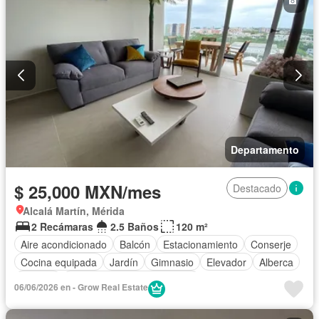
Departamento
$ 25,000 MXN/mes
Destacado
Alcalá Martín, Mérida
2 Recámaras
2.5 Baños
120 m²
Aire acondicionado
Balcón
Estacionamiento
Conserje
Cocina equipada
Jardín
Gimnasio
Elevador
Alberca
Terraza
Completamente amueblado
06/06/2026 en - Grow Real Estate