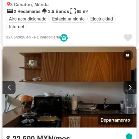
X Canatún, Mérida
2 Recámaras
2.5 Baños
65 m²
Aire acondicionado
Estacionamiento
Electricidad
Internet
22/06/2026 en - RL Inmobiliaria
Departamento
$ 22,500 MXN/mes