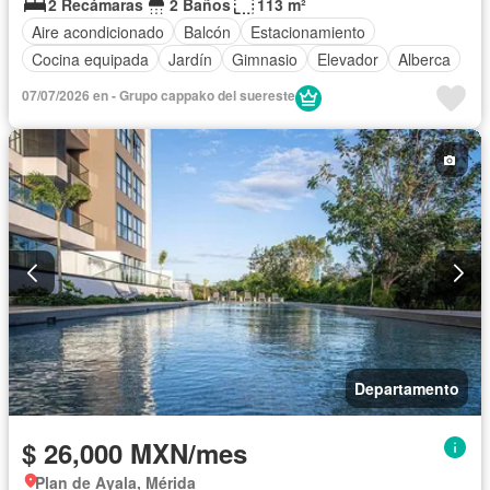
2 Recámaras
2 Baños
113 m²
Aire acondicionado
Balcón
Estacionamiento
Cocina equipada
Jardín
Gimnasio
Elevador
Alberca
07/07/2026 en - Grupo cappako del suereste
Departamento
$ 26,000 MXN/mes
Plan de Ayala, Mérida