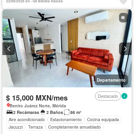
22/06/2026 en - Gil Bienes Raíces
Departamento
$ 15,000 MXN/mes
Destacado
Benito Juárez Norte, Mérida
2 Recámaras
2 Baños
86 m²
Aire acondicionado
Estacionamiento
Cocina equipada
Jacuzzi
Terraza
Completamente amueblado