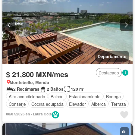
Departamento
$ 21,800 MXN/mes
Destacado
Montebello, Mérida
2 Recámaras
2 Baños
120 m²
Aire acondicionado
Balcón
Estacionamiento
Bodega
Conserje
Cocina equipada
Elevador
Alberca
Terraza
08/07/2026 en - Laura Cota