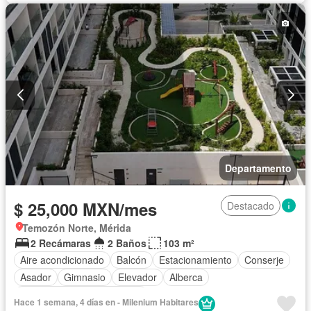
Seguridad
Televisión por cable
Wifi
Zonas verdes
Permite niños
Sin amueblar
Departamento
$ 25,000 MXN/mes
Destacado
Temozón Norte, Mérida
2 Recámaras
2 Baños
103 m²
Aire acondicionado
Balcón
Estacionamiento
Conserje
Asador
Gimnasio
Elevador
Alberca
Completamente amueblado
Hace 1 semana, 4 días en - Milenium Habitares