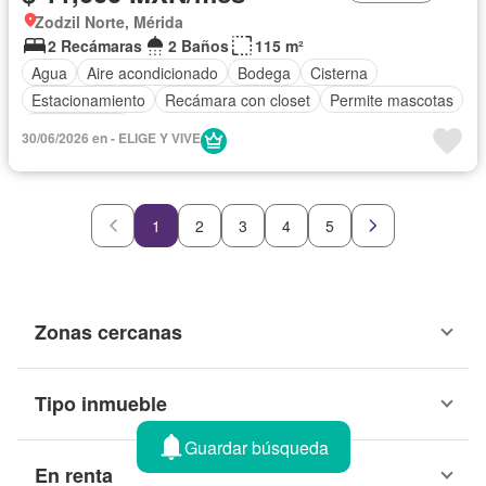
Zodzil Norte, Mérida
2 Recámaras
2 Baños
115 m²
Agua
Aire acondicionado
Bodega
Cisterna
Estacionamiento
Recámara con closet
Permite mascotas
Sin amueblar
30/06/2026 en - ELIGE Y VIVE
1
2
3
4
5
Zonas cercanas
Tipo inmueble
Guardar búsqueda
En renta