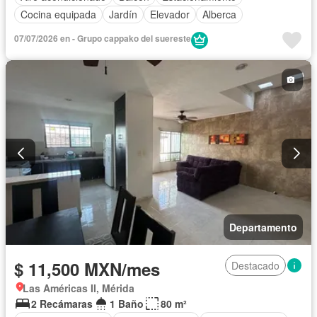
Cocina equipada
Jardín
Elevador
Alberca
07/07/2026 en - Grupo cappako del suereste
Departamento
$ 11,500 MXN/mes
Destacado
Las Américas II, Mérida
2 Recámaras
1 Baño
80 m²