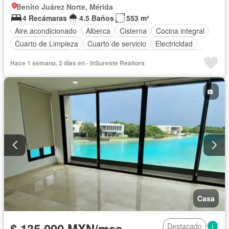
Benito Juárez Norte, Mérida
4 Recámaras
4.5 Baños
553 m²
Aire acondicionado
Alberca
Cisterna
Cocina integral
Cuarto de Limpieza
Cuarto de servicio
Electricidad
Estacionamiento
Terraza
Completamente amueblado
Hace 1 semana, 2 días en - InSureste Realtors
Casa
$ 135,000 MXN/mes
Destacado