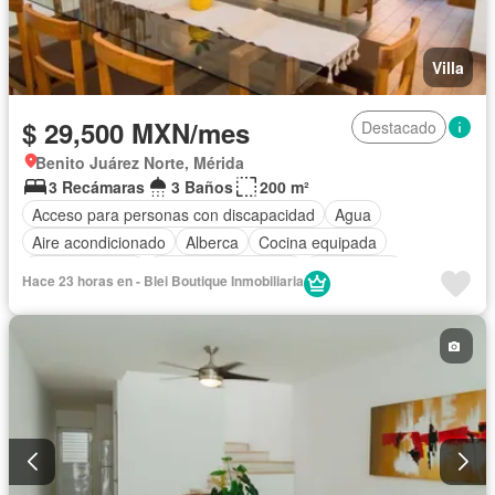
Villa
$ 29,500 MXN/mes
Destacado
Benito Juárez Norte, Mérida
3 Recámaras
3 Baños
200 m²
Acceso para personas con discapacidad
Agua
Aire acondicionado
Alberca
Cocina equipada
Cocina integral
Cuarto de Limpieza
Electricidad
Hace 23 horas en - Blei Boutique Inmobiliaria
Estacionamiento
Internet
Jardín
Recámara con closet
Televisión por cable
Wifi
Permite mascotas
Permite niños
Sin amueblar