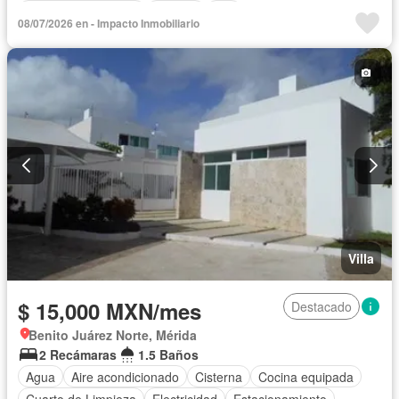
Televisión por cable
Terraza
Wifi
08/07/2026 en - Impacto Inmobiliario
Completamente amueblado
Villa
$ 15,000 MXN/mes
Destacado
Benito Juárez Norte, Mérida
2 Recámaras
1.5 Baños
Agua
Aire acondicionado
Cisterna
Cocina equipada
Cuarto de Limpieza
Electricidad
Estacionamiento