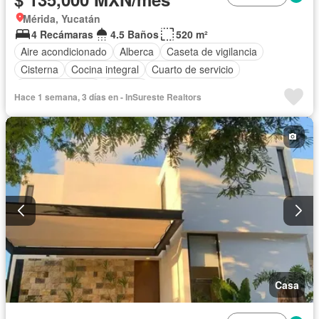
Mérida, Yucatán
4 Recámaras
4.5 Baños
520 m²
Aire acondicionado
Alberca
Caseta de vigilancia
Cisterna
Cocina integral
Cuarto de servicio
Estacionamiento
Terraza
Hace 1 semana, 3 días en - InSureste Realtors
Casa