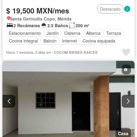
$ 19,500 MXN/mes
Destacado
Santa Gertrudis Copo, Mérida
2 Recámaras
2.5 Baños
200 m²
Estacionamiento
Jardín
Cisterna
Alberca
Terraza
Cocina integral
Balcón
Internet
Cocina equipada
Bodega
Aire acondicionado
Electricidad
Agua
Hace 1 semana, 5 días en - COCOM BIENES RAÍCES
Televisión por cable
Vista panorámica
Recámara con closet
Conserje
Wifi
Permite mascotas
Permite niños
Solo familias
Sin amueblar
Casa