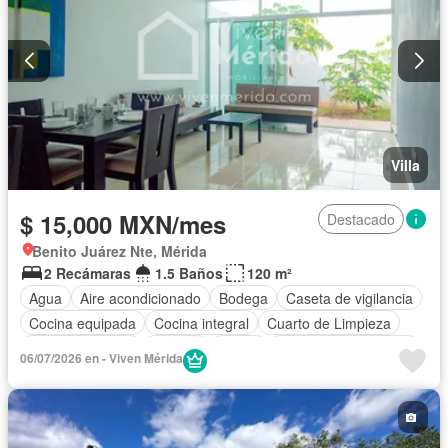
Villa
$ 15,000 MXN/mes
Destacado
Benito Juárez Nte, Mérida
2 Recámaras
1.5 Baños
120 m²
Agua
Aire acondicionado
Bodega
Caseta de vigilancia
Cocina equipada
Cocina integral
Cuarto de Limpieza
Estacionamiento
Internet
Jardín
Recámara con closet
06/07/2026 en - Viven Mérida
Terraza
Wifi
Completamente amueblado