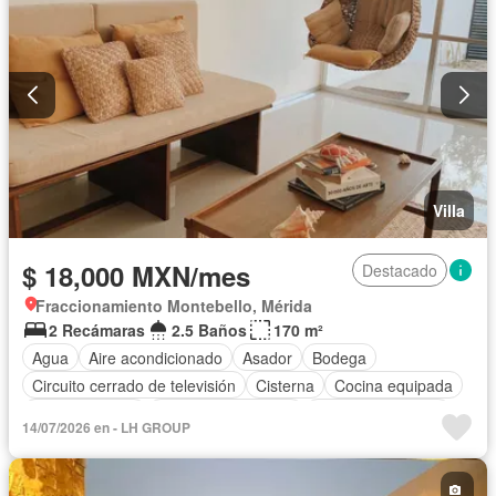
Internet
Jardín
Recámara con closet
Seguridad
Televisión por cable
Terraza
Wifi
Zonas verdes
Permite mascotas
Permite niños
Sin amueblar
Villa
$ 18,000 MXN/mes
Destacado
Fraccionamiento Montebello, Mérida
2 Recámaras
2.5 Baños
170 m²
Agua
Aire acondicionado
Asador
Bodega
Circuito cerrado de televisión
Cisterna
Cocina equipada
Cocina integral
Cuarto de Limpieza
Cuarto de servicio
14/07/2026 en - LH GROUP
Electricidad
Estacionamiento
Internet
Jardín
Recámara con closet
Azotea
Seguridad
Televisión por cable
Terraza
Vista panorámica
Wifi