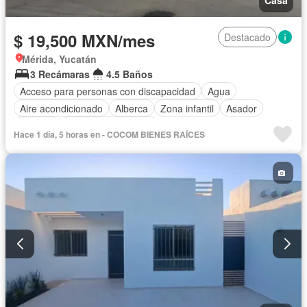
Casa
$ 19,500 MXN/mes
Destacado
Mérida, Yucatán
3 Recámaras
4.5 Baños
Acceso para personas con discapacidad
Agua
Aire acondicionado
Alberca
Zona infantil
Asador
Bodega
Caseta de vigilancia
Hace 1 día, 5 horas en - COCOM BIENES RAÍCES
Circuito cerrado de televisión
Cisterna
Cocina equipada
Cocina integral
Cuarto de Limpieza
Electricidad
Estacionamiento
Internet
Jardín
Recámara con closet
Sala polivalente
Terraza
Wifi
Zonas verdes
Permite mascotas
Permite niños
Solo familias
Parcialmente amueblado