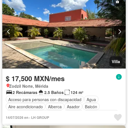
Recámara con closet
Azotea
Seguridad
Televisión por cable
Terraza
Vista panorámica
Wifi
Zonas verdes
Permite mascotas
Permite niños
Completamente amueblado
Villa
$ 17,500 MXN/mes
Zodzil Norte, Mérida
2 Recámaras
2.5 Baños
124 m²
Acceso para personas con discapacidad
Agua
Aire acondicionado
Alberca
Asador
Balcón
Circuito cerrado de televisión
Cisterna
Cocina equipada
14/07/2026 en - LH GROUP
Cocina integral
Cuarto de Limpieza
Cuarto de servicio
Electricidad
Estacionamiento
Gas natural
Internet