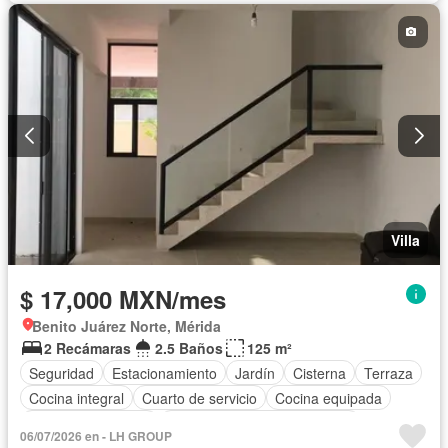
Internet
Jardín
Recámara con closet
Seguridad
Televisión por cable
Terraza
Wifi
Zonas verdes
Permite mascotas
Permite niños
Completamente amueblado
Villa
$ 17,000 MXN/mes
Benito Juárez Norte, Mérida
2 Recámaras
2.5 Baños
125 m²
Seguridad
Estacionamiento
Jardín
Cisterna
Terraza
Cocina integral
Cuarto de servicio
Cocina equipada
Aire acondicionado
Circuito cerrado de televisión
06/07/2026 en - LH GROUP
Electricidad
Agua
Cuarto de Limpieza