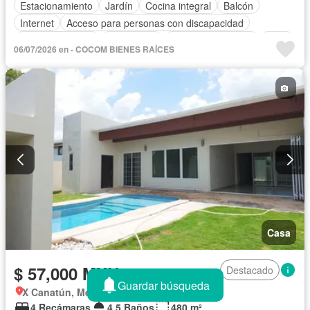
Estacionamiento
Jardín
Cocina integral
Balcón
Internet
Acceso para personas con discapacidad
Cocina equipada
Electricidad
Aire acondicionado
Agua
06/07/2026 en - COCOM BIENES RAÍCES
Cancha de tenis
Permite mascotas
Permite niños
Sin amueblar
Casa
$ 57,000 MXN/mes
Destacado
Guardar búsqueda
X Canatún, Mérida
4 Recámaras
4.5 Baños
480 m²