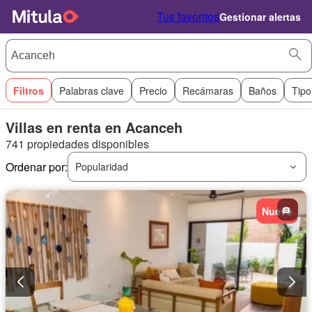
Tus favoritos
Gestionar alertas
Filtros
Palabras clave
Precio
Recámaras
Baños
Tipo
Villas en renta en Acanceh
741 propiedades disponibles
Ordenar por:
Popularidad
Nuevo