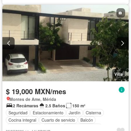
Televisión por cable
Zonas verdes
Recámara con closet
Permite mascotas
Permite niños
Completamente amueblado
Villa
$ 19,000 MXN/mes
Montes de Ame, Mérida
2 Recámaras
2.5 Baños
150 m²
Seguridad
Estacionamiento
Jardín
Cisterna
Cocina integral
Cuarto de servicio
Balcón
Cocina equipada
Internet
Aire acondicionado