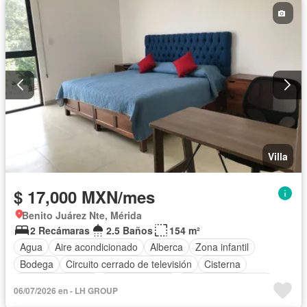
Jardín
Recámara con closet
Seguridad
Televisión por cable
Terraza
Wifi
Zonas verdes
Permite mascotas
Permite niños
Completamente amueblado
Villa
$ 17,000 MXN/mes
Benito Juárez Nte, Mérida
2 Recámaras
2.5 Baños
154 m²
Agua
Aire acondicionado
Alberca
Zona infantil
Bodega
Circuito cerrado de televisión
Cisterna
Cocina equipada
Cocina integral
Cuarto de Limpieza
06/07/2026 en - LH GROUP
Cuarto de servicio
Electricidad
Estacionamiento