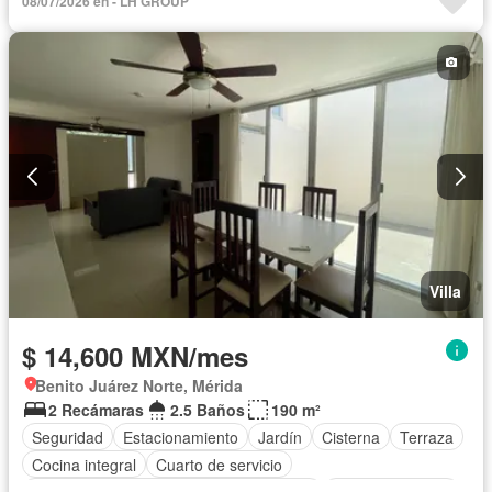
08/07/2026 en - LH GROUP
Electricidad
Agua
Cuarto de Limpieza
Televisión por cable
Zonas verdes
Recámara con closet
Caseta de vigilancia
Permite mascotas
Permite niños
Completamente amueblado
Villa
$ 14,600 MXN/mes
Benito Juárez Norte, Mérida
2 Recámaras
2.5 Baños
190 m²
Seguridad
Estacionamiento
Jardín
Cisterna
Terraza
Cocina integral
Cuarto de servicio
Acceso para personas con discapacidad
Cocina equipada