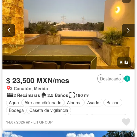
Zonas verdes
Permite mascotas
Permite niños
Solo familias
Completamente amueblado
Villa
$ 23,500 MXN/mes
Destacado
X Canatún, Mérida
2 Recámaras
2.5 Baños
180 m²
Agua
Aire acondicionado
Alberca
Asador
Balcón
Bodega
Caseta de vigilancia
Circuito cerrado de televisión
Cisterna
Cocina equipada
14/07/2026 en - LH GROUP
Cocina integral
Cuarto de Limpieza
Cuarto de servicio
Electricidad
Estacionamiento
Internet