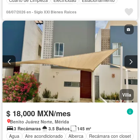
Internet
Recámara con closet
Seguridad
08/07/2026 en - Siglo XXI Bienes Raices
Televisión por cable
Wifi
Completamente amueblado
Villa
$ 18,000 MXN/mes
Benito Juárez Norte, Mérida
3 Recámaras
3.5 Baños
145 m²
Agua
Aire acondicionado
Alberca
Recámara con closet