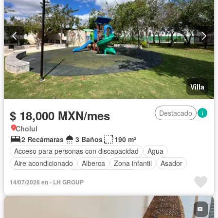
Villa
$ 18,000 MXN/mes
Destacado
Cholul
2 Recámaras
3 Baños
190 m²
Acceso para personas con discapacidad
Agua
Aire acondicionado
Alberca
Zona infantil
Asador
Cancha de tenis
Caseta de vigilancia
14/07/2026 en - LH GROUP
Circuito cerrado de televisión
Cisterna
Cocina equipada
Cocina integral
Conserje
Cuarto de Limpieza
Cuarto de servicio
Electricidad
Estacionamiento