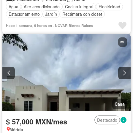
Agua
Aire acondicionado
Cocina integral
Electricidad
Estacionamiento
Jardín
Recámara con closet
Sin amueblar
Hace 1 semana, 9 horas en - NOVAR Bienes Raices
Casa
$ 57,000 MXN/mes
Destacado
Mérida