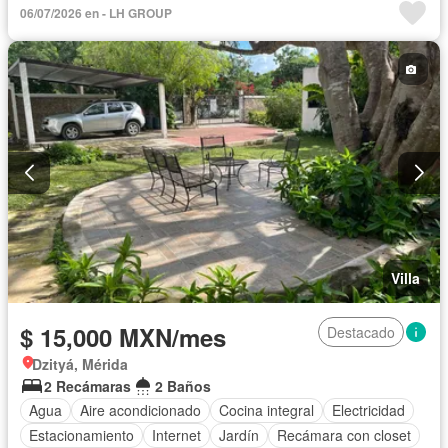
06/07/2026 en - LH GROUP
Internet
Bodega
Aire acondicionado
Circuito cerrado de televisión
Electricidad
Agua
Cuarto de Limpieza
Televisión por cable
Asador
Zonas verdes
Recámara con closet
Caseta de vigilancia
Completamente amueblado
Villa
$ 15,000 MXN/mes
Destacado
Dzityá, Mérida
2 Recámaras
2 Baños
Agua
Aire acondicionado
Cocina integral
Electricidad
Estacionamiento
Internet
Jardín
Recámara con closet