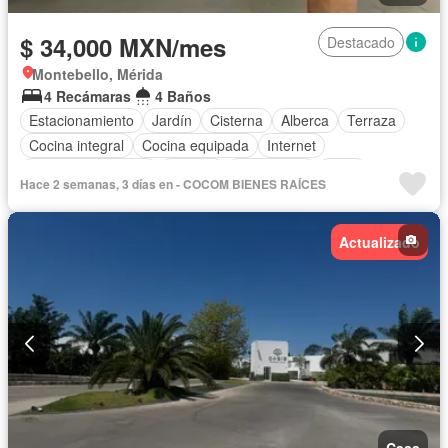
$ 34,000 MXN/mes
Destacado
Montebello, Mérida
4 Recámaras
4 Baños
Estacionamiento
Jardín
Cisterna
Alberca
Terraza
Cocina integral
Cocina equipada
Internet
Aire acondicionado
Bodega
Electricidad
Agua
Hace 2 semanas, 3 días en - COCOM BIENES RAÍCES
Cuarto de Limpieza
Televisión por cable
Asador
Vista panorámica
Recámara con closet
Conserje
Wifi
Actualizado
Permite mascotas
Permite niños
Sin amueblar