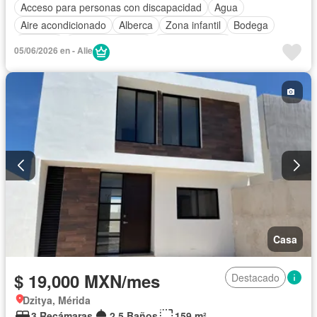
Acceso para personas con discapacidad
Agua
Aire acondicionado
Alberca
Zona infantil
Bodega
Cisterna
Cocina equipada
Cocina integral
05/06/2026 en - Alie
Cuarto de Limpieza
Cuarto de servicio
Electricidad
Estacionamiento
Gas natural
Gimnasio
Internet
Jardín
Recámara con closet
Sala polivalente
Seguridad
Terraza
Wifi
Zonas verdes
Permite mascotas
Permite niños
Solo familias
Casa
$ 19,000 MXN/mes
Destacado
Dzitya, Mérida
3 Recámaras
2.5 Baños
159 m²