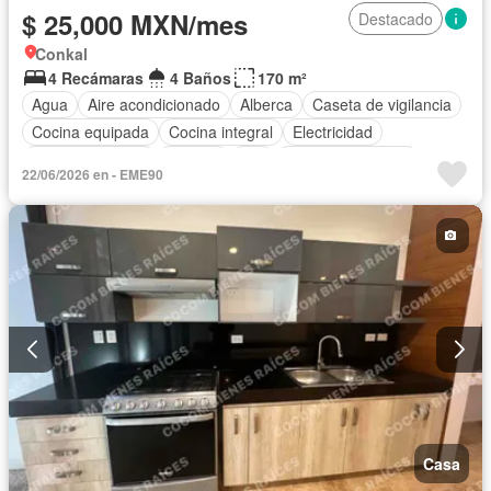
$ 25,000 MXN/mes
Destacado
Conkal
4 Recámaras
4 Baños
170 m²
Agua
Aire acondicionado
Alberca
Caseta de vigilancia
Cocina equipada
Cocina integral
Electricidad
Estacionamiento
Internet
Wifi
Permite mascotas
22/06/2026 en - EME90
Permite niños
Completamente amueblado
Casa