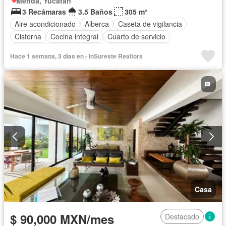
Mérida, Yucatán
3 Recámaras
3.5 Baños
305 m²
Aire acondicionado
Alberca
Caseta de vigilancia
Cisterna
Cocina integral
Cuarto de servicio
Estacionamiento
Terraza
Permite mascotas
Hace 1 semana, 3 días en - InSureste Realtors
Completamente amueblado
Casa
$ 90,000 MXN/mes
Destacado