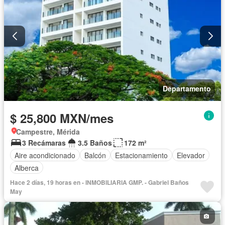
Departamento
$ 25,800 MXN/mes
Campestre, Mérida
3 Recámaras
3.5 Baños
172 m²
Aire acondicionado
Balcón
Estacionamiento
Elevador
Alberca
Hace 2 días, 19 horas en - INMOBILIARIA GMP. - Gabriel Baños
May