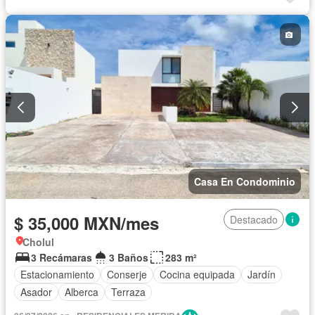
Casa En Condominio
$ 35,000 MXN/mes
Destacado
Cholul
3 Recámaras
3 Baños
283 m²
Estacionamiento
Conserje
Cocina equipada
Jardín
Asador
Alberca
Terraza