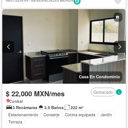
06/07/2026 en - RESIDENCIALES MERIDA
Casa En Condominio
$ 22,000 MXN/mes
Destacado
Conkal
3 Recámaras
3.5 Baños
222 m²
Estacionamiento
Conserje
Cocina equipada
Jardín
Terraza