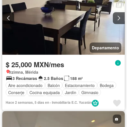
Departamento
$ 25,000 MXN/mes
Itzimna, Mérida
3 Recámaras
2.5 Baños
188 m²
Aire acondicionado
Balcón
Estacionamiento
Bodega
Conserje
Cocina equipada
Jardín
Gimnasio
Elevador
Alberca
Terraza
Hace 2 semanas, 5 días en - Inmobiliaria E.C. Yucatán