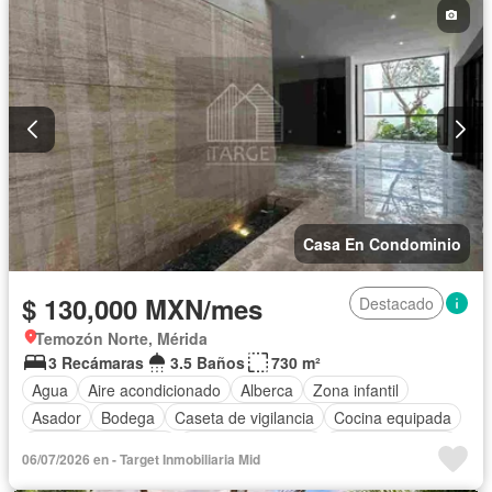
Casa En Condominio
$ 130,000 MXN/mes
Destacado
Temozón Norte, Mérida
3 Recámaras
3.5 Baños
730 m²
Agua
Aire acondicionado
Alberca
Zona infantil
Asador
Bodega
Caseta de vigilancia
Cocina equipada
Cuarto de Limpieza
Cuarto de servicio
Estacionamiento
06/07/2026 en - Target Inmobiliaria Mid
Jardín
Recámara con closet
Sauna
Seguridad