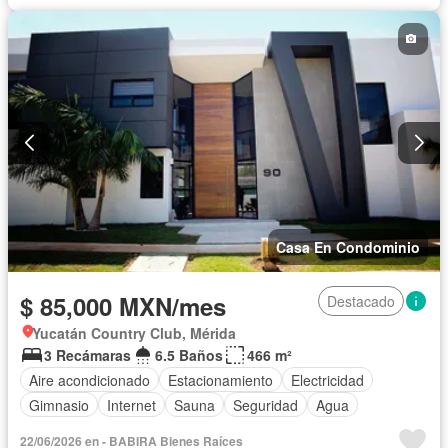
Sin amueblar
Casa En Condominio
$ 85,000 MXN/mes
Destacado
Yucatán Country Club, Mérida
3 Recámaras
6.5 Baños
466 m²
Aire acondicionado
Estacionamiento
Electricidad
Gimnasio
Internet
Sauna
Seguridad
Agua
22/06/2026 en - BABIRA Bienes Raíces