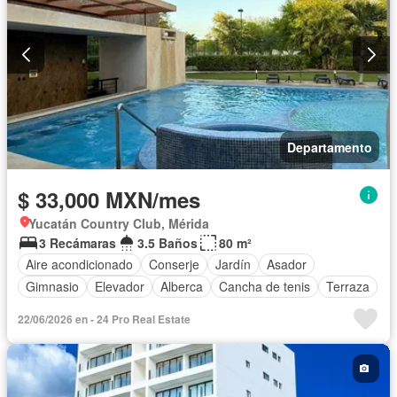
Departamento
$ 33,000 MXN/mes
Yucatán Country Club, Mérida
3 Recámaras
3.5 Baños
80 m²
Aire acondicionado
Conserje
Jardín
Asador
Gimnasio
Elevador
Alberca
Cancha de tenis
Terraza
22/06/2026 en - 24 Pro Real Estate