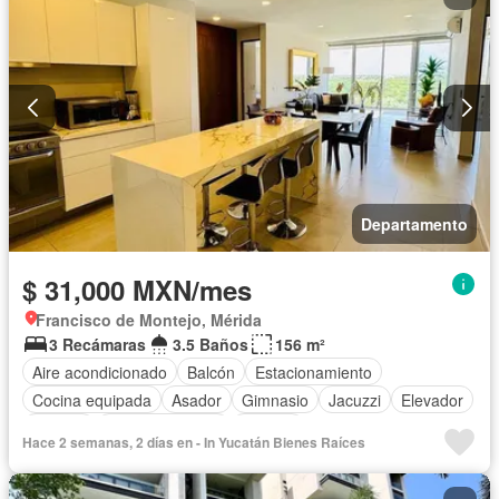
Departamento
$ 31,000 MXN/mes
Francisco de Montejo, Mérida
3 Recámaras
3.5 Baños
156 m²
Aire acondicionado
Balcón
Estacionamiento
Cocina equipada
Asador
Gimnasio
Jacuzzi
Elevador
Alberca
Cancha de tenis
Terraza
Hace 2 semanas, 2 días en - In Yucatán Bienes Raíces
Completamente amueblado