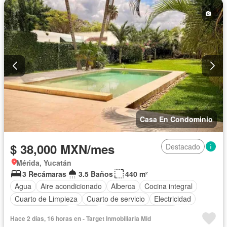
Terraza
Completamente amueblado
Casa En Condominio
$ 38,000 MXN/mes
Destacado
Mérida, Yucatán
3 Recámaras
3.5 Baños
440 m²
Agua
Aire acondicionado
Alberca
Cocina integral
Cuarto de Limpieza
Cuarto de servicio
Electricidad
Estacionamiento
Jardín
Recámara con closet
Hace 2 días, 16 horas en - Target Inmobiliaria Mid
Seguridad
Terraza
Zonas verdes
Permite mascotas