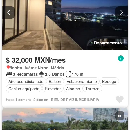
Departamento
$ 32,000 MXN/mes
Benito Juárez Norte, Mérida
3 Recámaras
2.5 Baños
170 m²
Aire acondicionado
Balcón
Estacionamiento
Bodega
Cocina equipada
Elevador
Alberca
Terraza
Completamente amueblado
Hace 1 semana, 2 días en - BIEN DE RAIZ INMOBILIARIA