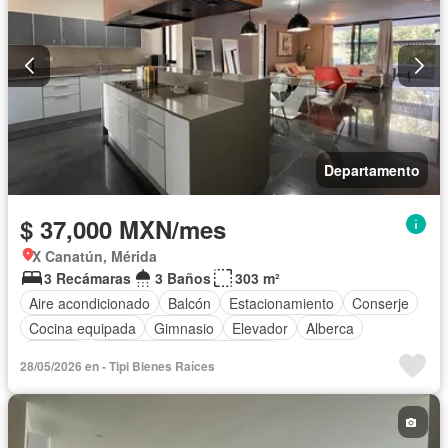
Departamento
$ 37,000 MXN/mes
X Canatún, Mérida
3 Recámaras
3 Baños
303 m²
Aire acondicionado
Balcón
Estacionamiento
Conserje
Cocina equipada
Gimnasio
Elevador
Alberca
Terraza
Completamente amueblado
28/05/2026 en - Tipi Bienes Raíces