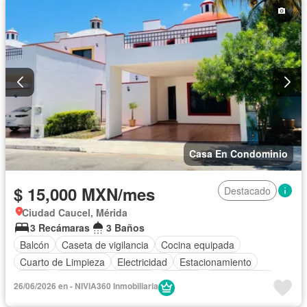
Casa En Condominio
$ 15,000 MXN/mes
Destacado
Ciudad Caucel, Mérida
3 Recámaras
3 Baños
Balcón
Caseta de vigilancia
Cocina equipada
Cuarto de Limpieza
Electricidad
Estacionamiento
Jardín
Recámara con closet
Terraza
Zonas verdes
26/06/2026 en - NIVIA360 Inmobiliaria
Sin amueblar