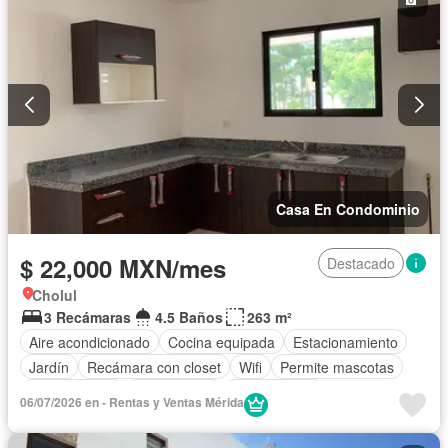
Casa En Condominio
$ 22,000 MXN/mes
Destacado
Cholul
3 Recámaras
4.5 Baños
263 m²
Aire acondicionado
Cocina equipada
Estacionamiento
Jardín
Recámara con closet
Wifi
Permite mascotas
Permite niños
Solo familias
Sin amueblar
06/07/2026 en - Rentas y Ventas Mérida