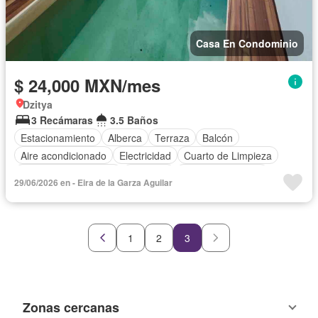
Casa En Condominio
$ 24,000 MXN/mes
Dzitya
3 Recámaras
3.5 Baños
Estacionamiento
Alberca
Terraza
Balcón
Aire acondicionado
Electricidad
Cuarto de Limpieza
Recámara con closet
Conserje
Permite mascotas
29/06/2026 en - Eira de la Garza Aguilar
Permite niños
1
2
3
Zonas cercanas