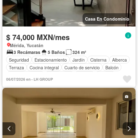
Casa En Condominio
$ 74,000 MXN/mes
Mérida, Yucatán
3 Recámaras
5 Baños
324 m²
Seguridad
Estacionamiento
Jardín
Cisterna
Alberca
Terraza
Cocina integral
Cuarto de servicio
Balcón
Cocina equipada
Zona infantil
Internet
Bodega
06/07/2026 en - LH GROUP
Aire acondicionado
Electricidad
Agua
Cuarto de Limpieza
Cancha de tenis
Televisión por cable
Asador
Zonas verdes
Recámara con closet
Caseta de vigilancia
Permite niños
Completamente amueblado