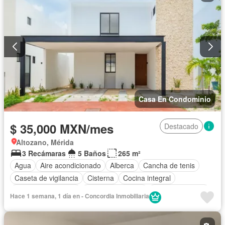
Casa En Condominio
$ 35,000 MXN/mes
Destacado
Altozano, Mérida
3 Recámaras
5 Baños
265 m²
Agua
Aire acondicionado
Alberca
Cancha de tenis
Caseta de vigilancia
Cisterna
Cocina integral
Cuarto de Limpieza
Cuarto de servicio
Estacionamiento
Hace 1 semana, 1 día en - Concordia Inmobiliaria
Gimnasio
Recámara con closet
Sala polivalente
Seguridad
Terraza
Sin amueblar