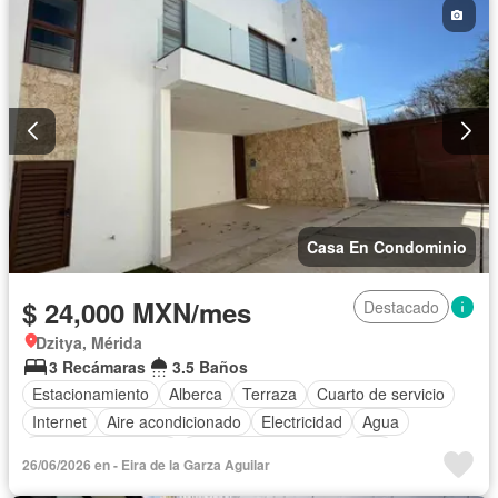
Casa En Condominio
$ 24,000 MXN/mes
Destacado
Dzitya, Mérida
3 Recámaras
3.5 Baños
Estacionamiento
Alberca
Terraza
Cuarto de servicio
Internet
Aire acondicionado
Electricidad
Agua
Cuarto de Limpieza
Recámara con closet
Wifi
26/06/2026 en - Eira de la Garza Aguilar