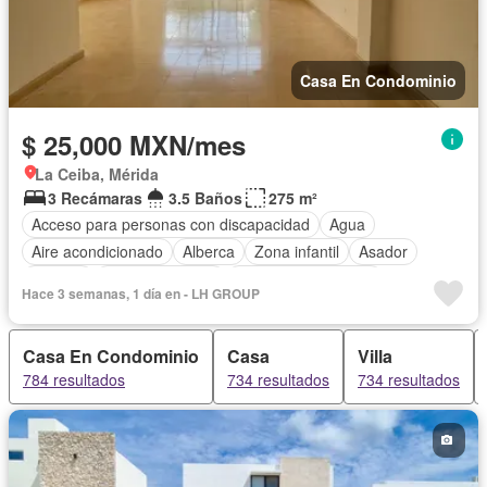
Casa En Condominio
$ 25,000 MXN/mes
La Ceiba, Mérida
3 Recámaras
3.5 Baños
275 m²
Acceso para personas con discapacidad
Agua
Aire acondicionado
Alberca
Zona infantil
Asador
Bodega
Cancha de tenis
Caseta de vigilancia
Hace 3 semanas, 1 día en - LH GROUP
Circuito cerrado de televisión
Cisterna
Cocina equipada
Cocina integral
Cuarto de Limpieza
Cuarto de servicio
Casa En Condominio
Casa
Villa
Electricidad
Estacionamiento
Gimnasio
Internet
784 resultados
734 resultados
734 resultados
Jardín
Recámara con closet
Sala polivalente
Seguridad
Televisión por cable
Terraza
Wifi
Zonas verdes
Permite mascotas
Permite niños
Sin amueblar