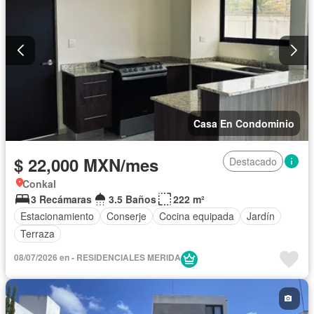
Casa En Condominio
$ 22,000 MXN/mes
Destacado
Conkal
3 Recámaras
3.5 Baños
222 m²
Estacionamiento
Conserje
Cocina equipada
Jardín
Terraza
08/07/2026 en - RESIDENCIALES MERIDA