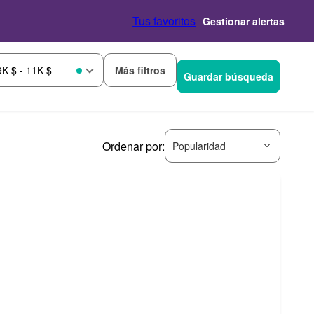
Tus favoritos
Gestionar alertas
Más filtros
9K $ - 11K $
Guardar búsqueda
Ordenar por:
Popularidad