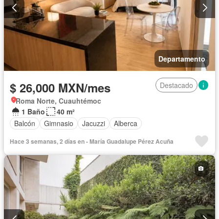
Departamento
$ 26,000 MXN/mes
Destacado
Roma Norte, Cuauhtémoc
1 Baño
40 m²
Balcón
Gimnasio
Jacuzzi
Alberca
Hace 3 semanas, 2 días en - María Guadalupe Pérez Acuña