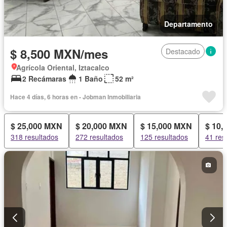
Departamento
$ 8,500 MXN/mes
Destacado
Agrícola Oriental, Iztacalco
2 Recámaras
1 Baño
52 m²
Hace 4 días, 6 horas en - Jobman Inmobiliaria
$ 25,000 MXN
$ 20,000 MXN
$ 15,000 MXN
$ 10,
318 resultados
272 resultados
125 resultados
41 res