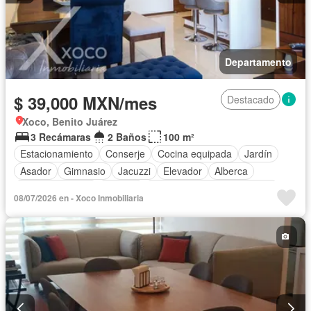
Departamento
$ 39,000 MXN/mes
Destacado
Xoco, Benito Juárez
3 Recámaras
2 Baños
100 m²
Estacionamiento
Conserje
Cocina equipada
Jardín
Asador
Gimnasio
Jacuzzi
Elevador
Alberca
Cancha de tenis
Terraza
Completamente amueblado
08/07/2026 en - Xoco Inmobiliaria