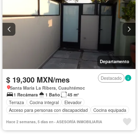
Departamento
$ 19,300 MXN/mes
Destacado
Santa María La Ribera, Cuauhtémoc
1 Recámara
1 Baño
45 m²
Terraza
Cocina integral
Elevador
Acceso para personas con discapacidad
Cocina equipada
Azotea
Agua
Asador
Chimenea
Vista panorámica
Hace 2 semanas, 5 días en - ASESORÍA INMOBILIARIA
Recámara con closet
Sauna
Permite mascotas
Permite niños
Solo familias
Sin amueblar