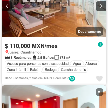
Departamento
$ 110,000 MXN/mes
Juárez, Cuauhtémoc
3 Recámaras
2.5 Baños
173 m²
Acceso para personas con discapacidad
Agua
Alberca
Zona infantil
Balcón
Bodega
Cancha de tenis
Caseta de vigilancia
Circuito cerrado de televisión
Hace 3 semanas, 2 días en - MAPA Real Estate
Cisterna
Cocina integral
Conserje
Cuarto de Limpieza
Electricidad
Elevador
Estacionamiento
Gimnasio
Internet
Jacuzzi
Recámara con closet
Sala polivalente
Seguridad
Vista panorámica
Wifi
Zonas verdes
Parcialmente amueblado