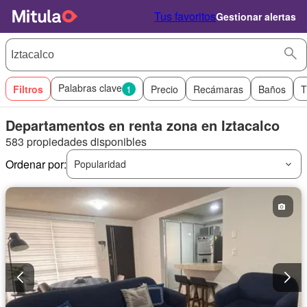
Tus favoritos
Gestionar alertas
Palabras clave
Filtros
1
Precio
Recámaras
Baños
T
Departamentos en renta zona en Iztacalco
583 propiedades disponibles
Ordenar por:
Popularidad