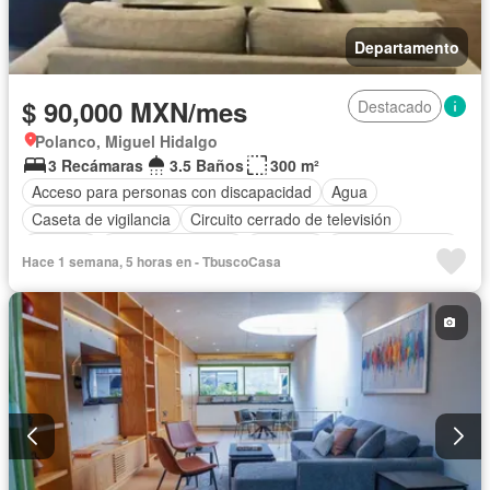
Departamento
$ 90,000 MXN/mes
Destacado
Polanco, Miguel Hidalgo
3 Recámaras
3.5 Baños
300 m²
Acceso para personas con discapacidad
Agua
Caseta de vigilancia
Circuito cerrado de televisión
Cisterna
Cuarto de servicio
Elevador
Estacionamiento
Hace 1 semana, 5 horas en - TbuscoCasa
Internet
Permite mascotas
Completamente amueblado