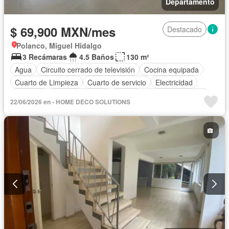
Departamento
$ 69,900 MXN/mes
Destacado
Polanco, Miguel Hidalgo
3 Recámaras
4.5 Baños
130 m²
Agua
Circuito cerrado de televisión
Cocina equipada
Cuarto de Limpieza
Cuarto de servicio
Electricidad
Elevador
Estacionamiento
Azotea
Permite mascotas
22/06/2026 en - HOME DECO SOLUTIONS
Permite niños
Sin amueblar