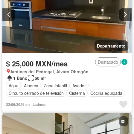
Departamento
$ 25,000 MXN/mes
Destacado
Jardines del Pedregal, Álvaro Obregón
1 Baño
50 m²
Agua
Alberca
Zona infantil
Asador
Circuito cerrado de televisión
Cisterna
Cocina equipada
Electricidad
Elevador
Estacionamiento
Gimnasio
22/06/2026 en - Ladmon
Sin amueblar