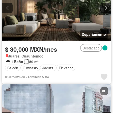
Departamento
$ 30,000 MXN/mes
Destacado
Juárez, Cuauhtémoc
1 Baño
50 m²
Balcón
Gimnasio
Jacuzzi
Elevador
06/07/2026 en - Admibien & Co