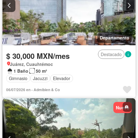
Departamento
$ 30,000 MXN/mes
Destacado
Juárez, Cuauhtémoc
1 Baño
50 m²
Gimnasio
Jacuzzi
Elevador
06/07/2026 en - Admibien & Co
Nuevo