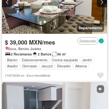
Departamento
$ 39,000 MXN/mes
Destacado
Xoco, Benito Juárez
2 Recámaras
2 Baños
86 m²
Balcón
Estacionamiento
Cocina equipada
Jardín
Asador
Gimnasio
Jacuzzi
Elevador
Alberca
Cancha de tenis
Completamente amueblado
11/07/2026 en - Xoco Inmobiliaria