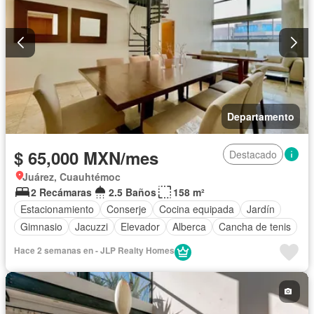
Departamento
$ 65,000 MXN/mes
Destacado
Juárez, Cuauhtémoc
2 Recámaras
2.5 Baños
158 m²
Estacionamiento
Conserje
Cocina equipada
Jardín
Gimnasio
Jacuzzi
Elevador
Alberca
Cancha de tenis
Hace 2 semanas en - JLP Realty Homes