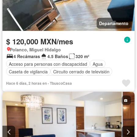
Departamento
$ 120,000 MXN/mes
Polanco, Miguel Hidalgo
4 Recámaras
4.5 Baños
320 m²
Acceso para personas con discapacidad
Agua
Caseta de vigilancia
Circuito cerrado de televisión
Cocina equipada
Cuarto de servicio
Electricidad
Hace 6 días, 2 horas en - TbuscoCasa
Elevador
Estacionamiento
Recámara con closet
Permite mascotas
Completamente amueblado