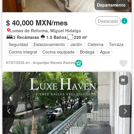
Departamento
$ 40,000 MXN/mes
Destacado
Lomas de Reforma, Miguel Hidalgo
2 Recámaras
1.5 Baños
220 m²
Seguridad
Estacionamiento
Jardín
Cisterna
Terraza
Cocina integral
Cocina equipada
Bodega
Agua
Despacho
Vista panorámica
Recámara con closet
07/07/2026 en - Arquetipo Bienes Raices
Caseta de vigilancia
Conserje
Permite mascotas
Sin amueblar