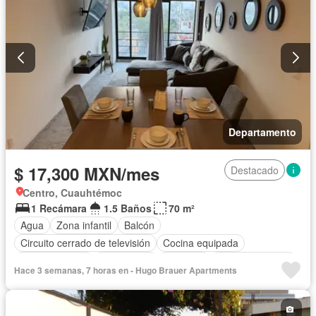
Departamento
$ 17,300 MXN/mes
Destacado
Centro, Cuauhtémoc
1 Recámara
1.5 Baños
70 m²
Agua
Zona infantil
Balcón
Circuito cerrado de televisión
Cocina equipada
Cocina integral
Electricidad
Elevador
Estacionamiento
Hace 3 semanas, 7 horas en - Hugo Brauer Apartments
Recámara con closet
Azotea
Seguridad
Wifi
Completamente amueblado