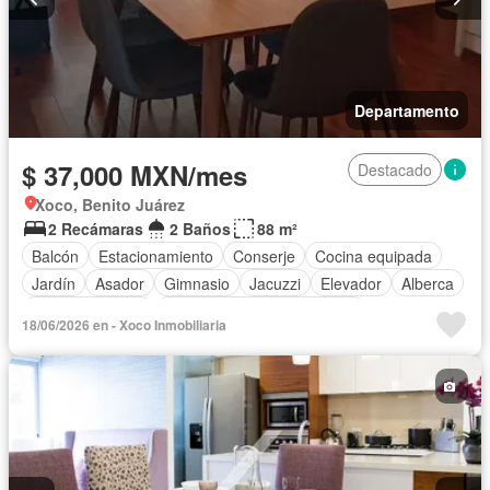
Departamento
$ 37,000 MXN/mes
Destacado
Xoco, Benito Juárez
2 Recámaras
2 Baños
88 m²
Balcón
Estacionamiento
Conserje
Cocina equipada
Jardín
Asador
Gimnasio
Jacuzzi
Elevador
Alberca
Cancha de tenis
Completamente amueblado
18/06/2026 en - Xoco Inmobiliaria