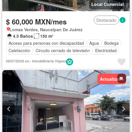
Local Comercial
$ 60,000 MXN/mes
Destacado
Lomas Verdes, Naucalpan De Juárez
4.5 Baños
150 m²
Acceso para personas con discapacidad
Agua
Bodega
Calefacción
Circuito cerrado de televisión
Electricidad
Estacionamiento
Gas natural
Internet
Jardín
08/07/2026 en - Inmobiliriaria Viquez
Seguridad
Terraza
Wifi
Actualizado