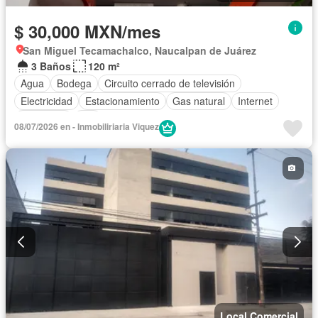
$ 30,000 MXN/mes
San Miguel Tecamachalco, Naucalpan de Juárez
3 Baños
120 m²
Agua
Bodega
Circuito cerrado de televisión
Electricidad
Estacionamiento
Gas natural
Internet
Seguridad
Wifi
08/07/2026 en - Inmobiliriaria Viquez
Local Comercial