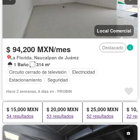
Local Comercial
$ 94,200 MXN/mes
Destacado
La Florida, Naucalpan de Juárez
1 Baño
314 m²
Circuito cerrado de televisión
Electricidad
Estacionamiento
Seguridad
Hace 2 semanas, 6 días en - PROBIN
$ 15,000 MXN
$ 20,000 MXN
$ 25,000 MXN
$ 10,
54 resultados
53 resultados
52 resultados
22 res