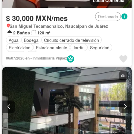
Local Comercial
$ 30,000 MXN/mes
Destacado
San Miguel Tecamachalco, Naucalpan de Juárez
2 Baños
120 m²
Agua
Bodega
Circuito cerrado de televisión
Electricidad
Estacionamiento
Jardín
Seguridad
Terraza
Wifi
06/07/2026 en - Inmobiliriaria Viquez