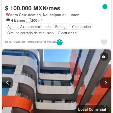
$ 100,000 MXN/mes
Santa Cruz Acatlán, Naucalpan de Juárez
4 Baños
200 m²
Agua
Aire acondicionado
Bodega
Calefacción
Circuito cerrado de televisión
Electricidad
Estacionamiento
Gas natural
Internet
Jardín
06/07/2026 en - Inmobiliriaria Viquez
Seguridad
Terraza
Wifi
Local Comercial