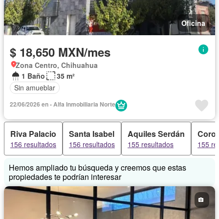
Oficina
$ 18,650 MXN/mes
Zona Centro, Chihuahua
1 Baño
35 m²
Sin amueblar
22/06/2026 en - Alfa Inmobiliaria Norte
Riva Palacio
Santa Isabel
Aquiles Serdán
Coro
156 resultados
156 resultados
155 resultados
155 re
Hemos ampliado tu búsqueda y creemos que estas
propiedades te podrían interesar