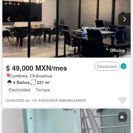
Oficina
$ 49,000 MXN/mes
Destacado
Cumbres, Chihuahua
4 Baños
221 m²
Electricidad
Terraza
22/06/2026 en - HV ASESORES INMOBILIARIOS