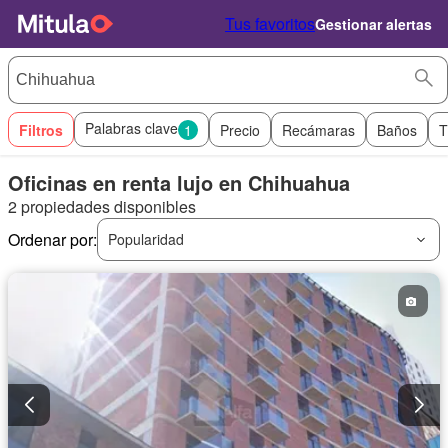
Tus favoritos
Gestionar alertas
Palabras clave
Filtros
1
Precio
Recámaras
Baños
T
Oficinas en renta lujo en Chihuahua
2 propiedades disponibles
Ordenar por:
Popularidad