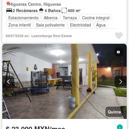
Higueras Centro, Higueras
2 Recámaras
4 Baños
400 m²
Estacionamiento
Alberca
Terraza
Cocina integral
Zona infantil
Sala polivalente
Electricidad
Agua
Cuarto de Limpieza
Asador
Chimenea
Zonas verdes
08/07/2026 en - Luxemburgo Real Estate
Vista panorámica
Permite niños
Solo familias
Parcialmente amueblado
Quinta
$ 23,000 MXN/mes