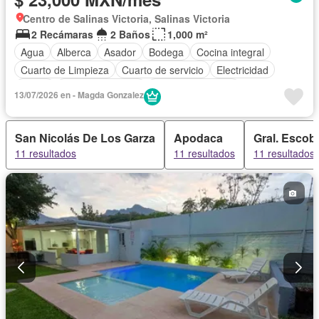
Centro de Salinas Victoria, Salinas Victoria
2 Recámaras
2 Baños
1,000 m²
Agua
Alberca
Asador
Bodega
Cocina integral
Cuarto de Limpieza
Cuarto de servicio
Electricidad
Jardín
Vista panorámica
Permite mascotas
13/07/2026 en - Magda Gonzalez
Permite niños
Solo familias
Parcialmente amueblado
San Nicolás De Los Garza
Apodaca
Gral. Escob
11 resultados
11 resultados
11 resultados